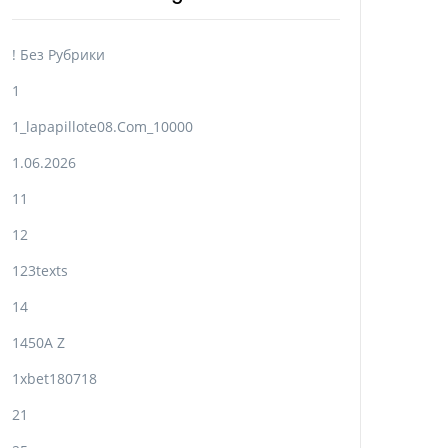
! Без Рубрики
1
1_lapapillote08.com_10000
1.06.2026
11
12
123texts
14
1450A Z
1xbet180718
21