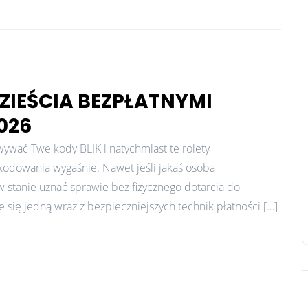
IEŚCIA BEZPŁATNYMI
026
wać Twe kody BLIK i natychmiast te rolety
kodowania wygaśnie. Nawet jeśli jakaś osoba
w stanie uznać sprawie bez fizycznego dotarcia do
e się jedną wraz z bezpieczniejszych technik płatności […]