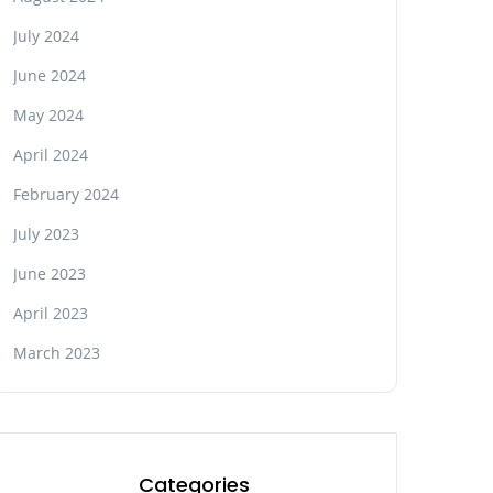
July 2024
June 2024
May 2024
April 2024
February 2024
July 2023
June 2023
April 2023
March 2023
Categories