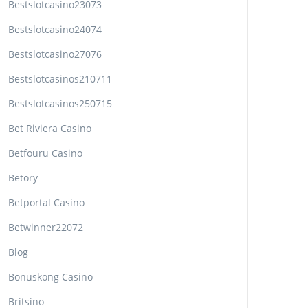
Bestslotcasino23073
Bestslotcasino24074
Bestslotcasino27076
Bestslotcasinos210711
Bestslotcasinos250715
Bet Riviera Casino
Betfouru Casino
Betory
Betportal Casino
Betwinner22072
Blog
Bonuskong Casino
Britsino