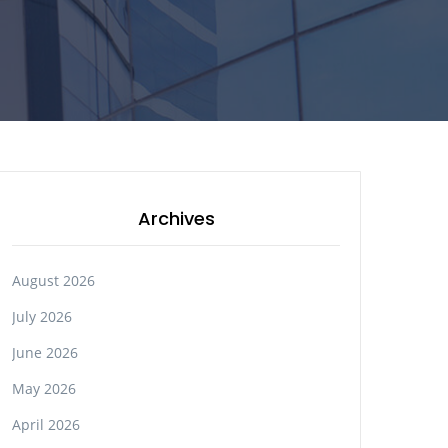
Archives
August 2026
July 2026
June 2026
May 2026
April 2026