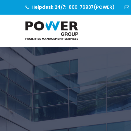
Helpdesk 24/7:
800-76937(POWER)