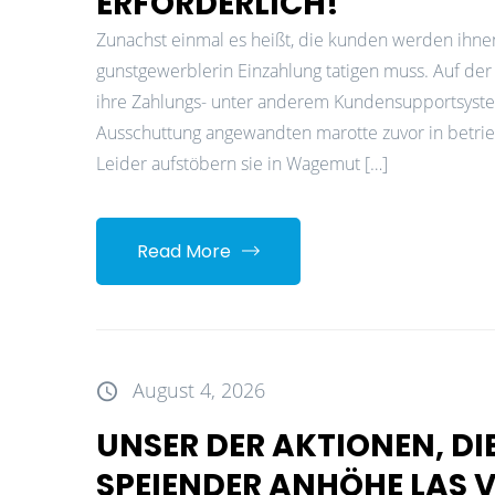
ERFORDERLICH!
Zunachst einmal es heißt, die kunden werden ihnen 
gunstgewerblerin Einzahlung tatigen muss. Auf der
ihre Zahlungs- unter anderem Kundensupportsystem
Ausschuttung angewandten marotte zuvor in betrieb
Leider aufstöbern sie in Wagemut […]
Read More
August 4, 2026
UNSER DER AKTIONEN, DI
SPEIENDER ANHÖHE LAS V