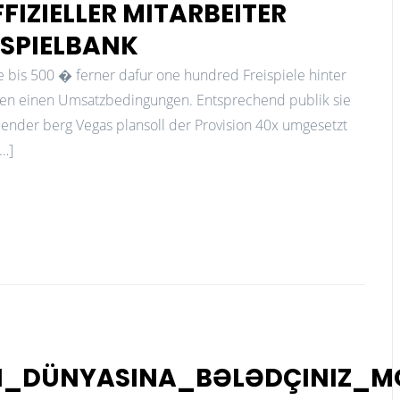
IZIELLER MITARBEITER
 SPIELBANK
e bis 500 � ferner dafur one hundred Freispiele hinter
ten einen Umsatzbedingungen. Entsprechend publik sie
eiender berg Vegas plansoll der Provision 40x umgesetzt
[…]
_DÜNYASINA_BƏLƏDÇINIZ_M