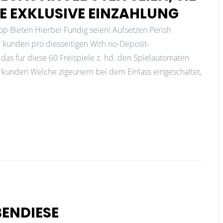
LE EXKLUSIVE EINZAHLUNG
p Bieten Hierbei Fundig seien! Aufsetzen Perish
kunden pro diesseitigen With no-Deposit-
das fur diese 60 Freispiele z. hd. den Spielautomaten
verkunden Welche zigeunern bei dem Einlass eingeschaltet,
BENDIESE