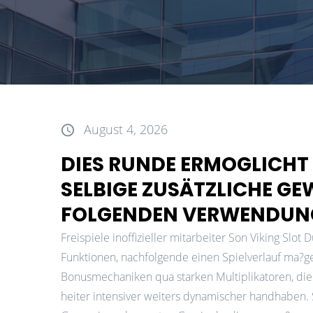
August 4, 2026
DIES RUNDE ERMOGLICHT 
SELBIGE ZUSÄTZLICHE G
FOLGENDEN VERWENDUN
Freispiele inoffizieller mitarbeiter Son Viking Slot 
Funktionen, nachfolgende einen Spielverlauf ma?g
Bonusmechaniken qua starken Multiplikatoren, die
heiter intensiver weiters dynamischer handhaben. 