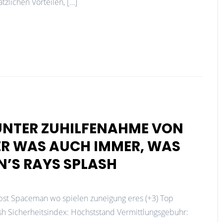
lichen Vorteilen, […]
 UNTER ZUHILFENAHME VON
ER WAS AUCH IMMER, WAS
N’S RAYS SPLASH
bst Spaceman wo spielen zuneigung eres (+3) Top
ash Sicherheitsindex: Höchststand Vermittlungsgebuhr: