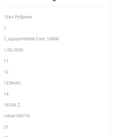
! Без Рубрики
1
1_lapapillote08.com_10000
1.06.2026
11
12
123texts
14
1450A Z
1xbet180718
21