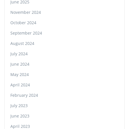
June 2025
November 2024
October 2024
September 2024
August 2024
July 2024
June 2024
May 2024
April 2024
February 2024
July 2023
June 2023
April 2023