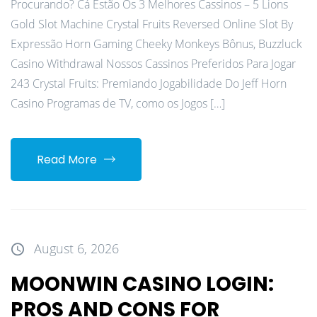
Procurando? Cá Estão Os 3 Melhores Cassinos – 5 Lions
Gold Slot Machine Crystal Fruits Reversed Online Slot By
Expressão Horn Gaming Cheeky Monkeys Bônus, Buzzluck
Casino Withdrawal Nossos Cassinos Preferidos Para Jogar
243 Crystal Fruits: Premiando Jogabilidade Do Jeff Horn
Casino Programas de TV, como os Jogos […]
Read More
August 6, 2026
MOONWIN CASINO LOGIN:
PROS AND CONS FOR