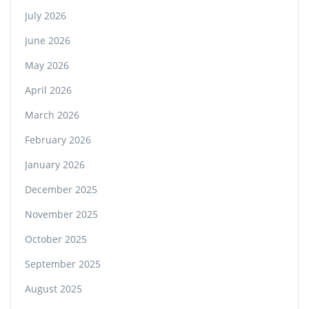
July 2026
June 2026
May 2026
April 2026
March 2026
February 2026
January 2026
December 2025
November 2025
October 2025
September 2025
August 2025