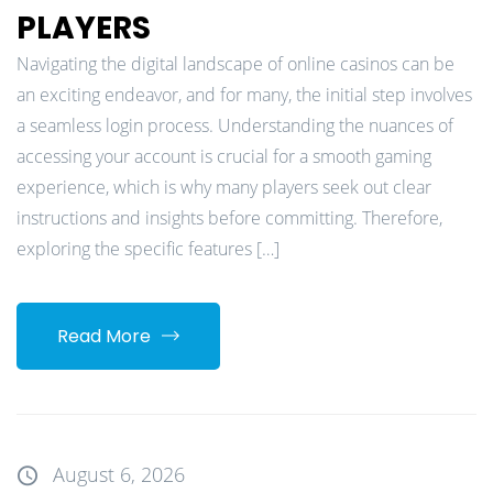
PLAYERS
Navigating the digital landscape of online casinos can be
an exciting endeavor, and for many, the initial step involves
a seamless login process. Understanding the nuances of
accessing your account is crucial for a smooth gaming
experience, which is why many players seek out clear
instructions and insights before committing. Therefore,
exploring the specific features […]
Read More
August 6, 2026