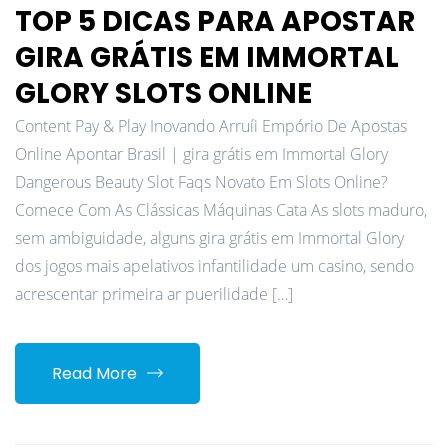
TOP 5 DICAS PARA APOSTAR
GIRA GRÁTIS EM IMMORTAL
GLORY SLOTS ONLINE
Content Pay & Play Inovando Arruíi Empório De Apostas
Online Apontar Brasil | gira grátis em Immortal Glory
Dangerous Beauty Slot Faqs Novato Em Slots Online?
Comece Com As Clássicas Máquinas Cata As slots maduro,
sem ambiguidade, alguns gira grátis em Immortal Glory
dos jogos mais apelativos infantilidade um casino, sendo
acrescentar primeira ar puerilidade […]
Read More