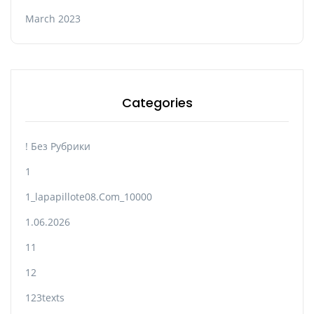
March 2023
Categories
! Без Рубрики
1
1_lapapillote08.com_10000
1.06.2026
11
12
123texts