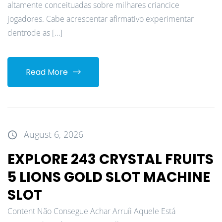
altamente conceituadas sobre milhares criancice
jogadores. Cabe acrescentar afirmativo experimentar
dentrode as […]
Read More
August 6, 2026
EXPLORE 243 CRYSTAL FRUITS
5 LIONS GOLD SLOT MACHINE
SLOT
Content Não Consegue Achar Arruíi Aquele Está