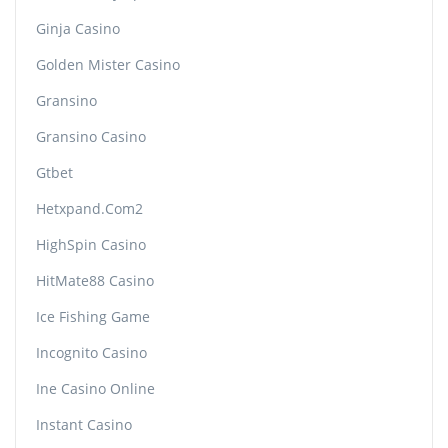
Ginja Casino
Golden Mister Casino
Gransino
Gransino Casino
Gtbet
Hetxpand.com2
HighSpin Casino
HitMate88 Casino
Ice Fishing Game
Incognito Casino
Ine Casino Online
Instant Casino