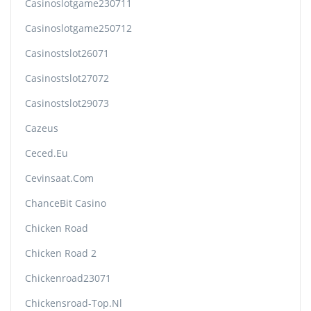
Casinoslotgame230711
Casinoslotgame250712
Casinostslot26071
Casinostslot27072
Casinostslot29073
Cazeus
Ceced.eu
Cevinsaat.com
ChanceBit Casino
Chicken Road
Chicken Road 2
Chickenroad23071
Chickensroad-Top.nl