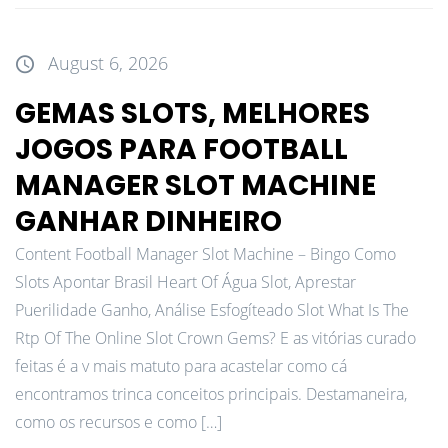
August 6, 2026
GEMAS SLOTS, MELHORES
JOGOS PARA FOOTBALL
MANAGER SLOT MACHINE
GANHAR DINHEIRO
Content Football Manager Slot Machine – Bingo Como
Slots Apontar Brasil Heart Of Água Slot, Aprestar
Puerilidade Ganho, Análise Esfogíteado Slot What Is The
Rtp Of The Online Slot Crown Gems? E as vitórias curado
feitas é a v mais matuto para acastelar como cá
encontramos trinca conceitos principais. Destamaneira,
como os recursos e como […]