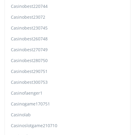
Casinobest220744
Casinobest23072
Casinobest230745
Casinobest260748
Casinobest270749
Casinobest280750
Casinobest290751
Casinobest300753
Casinofaenger1
Casinogame170751
Casinolab
Casinoslotgame210710