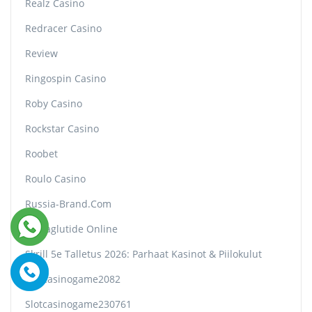
Realz Casino
Redracer Casino
Review
Ringospin Casino
Roby Casino
Rockstar Casino
Roobet
Roulo Casino
Russia-Brand.com
Semaglutide Online
Skrill 5e Talletus 2026: Parhaat Kasinot & Piilokulut
Slotcasinogame2082
Slotcasinogame230761