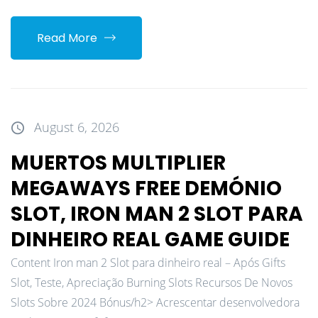
Read More
August 6, 2026
MUERTOS MULTIPLIER
MEGAWAYS FREE DEMÓNIO
SLOT, IRON MAN 2 SLOT PARA
DINHEIRO REAL GAME GUIDE
Content Iron man 2 Slot para dinheiro real – Após Gifts
Slot, Teste, Apreciação Burning Slots Recursos De Novos
Slots Sobre 2024 Bónus/h2> Acrescentar desenvolvedora