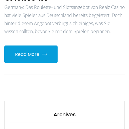
Germany: Das Roulette- und Slotsangebot von Realz Casino
hat viele Spieler aus Deutschland bereits begeistert. Doch
hinter diesem Angebot verbirgt sich einiges, was Sie
wissen sollten, bevor Sie mit dem Spielen beginnen.
Read More
Archives