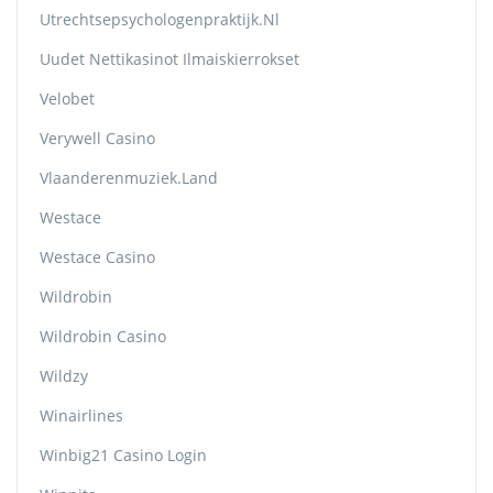
Utrechtsepsychologenpraktijk.nl
Uudet Nettikasinot Ilmaiskierrokset
Velobet
Verywell Casino
Vlaanderenmuziek.land
Westace
Westace Casino
Wildrobin
Wildrobin Casino
Wildzy
Winairlines
Winbig21 Casino Login