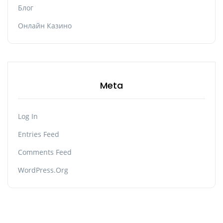
Блог
Онлайн Казино
Meta
Log In
Entries Feed
Comments Feed
WordPress.org