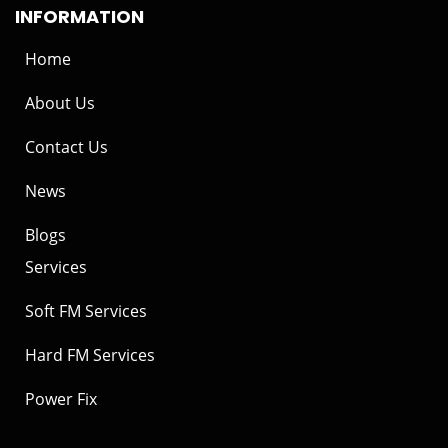
INFORMATION
Home
About Us
Contact Us
News
Blogs
Services
Soft FM Services
Hard FM Services
Power Fix