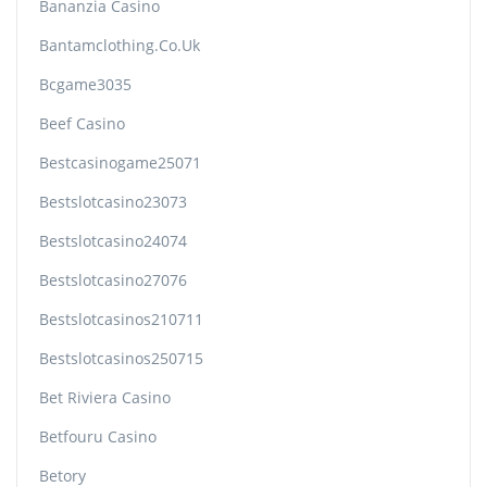
Bananzia Casino
Bantamclothing.co.uk
Bcgame3035
Beef Casino
Bestcasinogame25071
Bestslotcasino23073
Bestslotcasino24074
Bestslotcasino27076
Bestslotcasinos210711
Bestslotcasinos250715
Bet Riviera Casino
Betfouru Casino
Betory