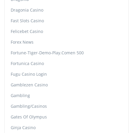
Dragonia Casino
Fast Slots Casino
Felicebet Casino
Forex News
Fortune-Tiger-Demo-Play.comen 500
Fortunica Casino
Fugu Casino Login
Gamblezen Casino
Gambling
Gambling/casinos
Gates Of Olympus
Ginja Casino