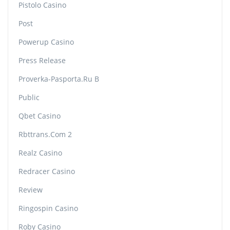
Pistolo Casino
Post
Powerup Casino
Press Release
Proverka-Pasporta.ru B
Public
Qbet Casino
Rbttrans.com 2
Realz Casino
Redracer Casino
Review
Ringospin Casino
Roby Casino