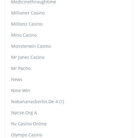
Medicinethroughtime
Millioner Casino
Millionz Casino
Mino Casino
Monsterwin Casino
Mr Jones Casino
Mr Pacho
News
Nine Win
Nobananasberlin.de-4 (1)
Npcse.org A
Nv Casino Online
Olympe Casino