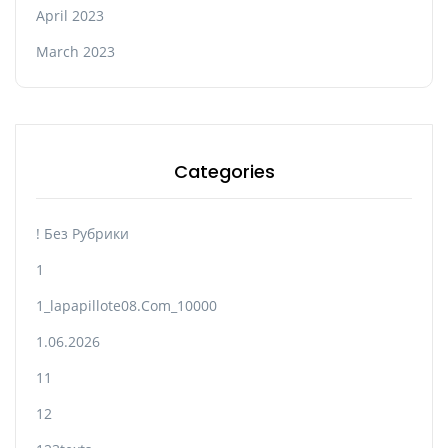
April 2023
March 2023
Categories
! Без Рубрики
1
1_lapapillote08.com_10000
1.06.2026
11
12