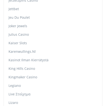
JetSetSpins Casino
Jettbet
Jeu Du Poulet
Joker Jewels
Julius Casino
Kaiser Slots
Karenwullings.nl
Kasinot Ilman Kierrätystä
King Hills Casino
Kingmaker Casino
Legiano
Live Στοίχημα
Lizaro