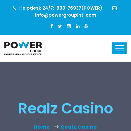
Helpdesk 24/7:
800-76937(POWER)
info@powergroupintl.com
Realz Casino
Home
Realz Casino