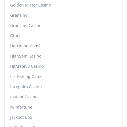
Golden Mister Casino
Gransino
Gransino Casino
Gtbet
Hetxpand.com2
HighSpin Casino
HitMate88 Casino
Ice Fishing Game
Incognito Casino
Instant Casino
Iwinfortune
Jackpot Bob