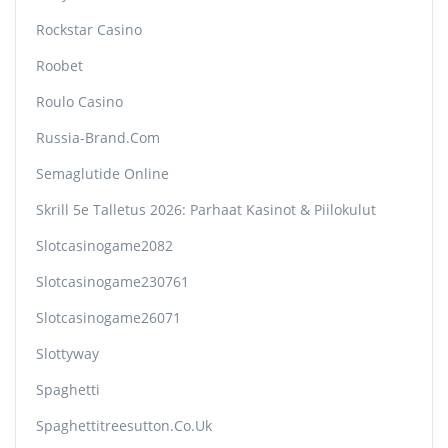
Rockstar Casino
Roobet
Roulo Casino
Russia-Brand.com
Semaglutide Online
Skrill 5e Talletus 2026: Parhaat Kasinot & Piilokulut
Slotcasinogame2082
Slotcasinogame230761
Slotcasinogame26071
Slottyway
Spaghetti
Spaghettitreesutton.co.uk