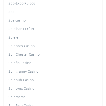
Spb-Expo.ru 506
Spei
Speicasino
Spielbank Erfurt
Spiele
Spinboss Casino
SpinChester Casino
Spinfin Casino
Spingranny Casino
Spinhub Casino
SpinLynx Casino
Spinmama
SpinRain Casino