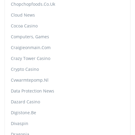
Chopchopfoods.co.uk
Cloud News
Cocoa Casino
Computers, Games
Craigieonmain.com
Crazy Tower Сasino
Crypto Casino
Cvwarmtepomp.nl
Data Protection News
Dazard Casino
Digistone.be
Divaspin
Dragonia