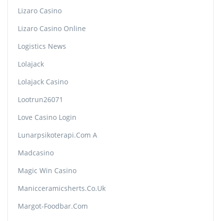
Lizaro Casino
Lizaro Casino Online
Logistics News
Lolajack
Lolajack Casino
Lootrun26071
Love Casino Login
Lunarpsikoterapi.com A
Madcasino
Magic Win Casino
Manicceramicsherts.co.uk
Margot-Foodbar.com