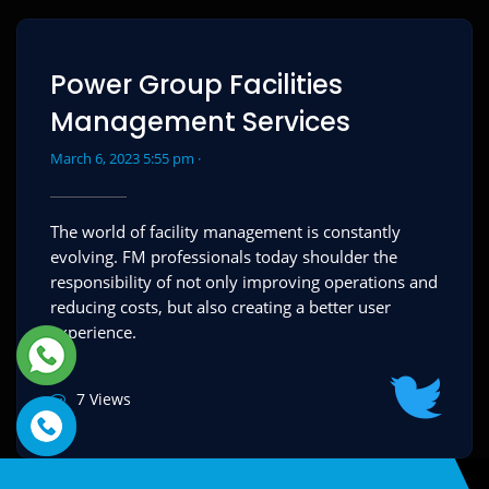
Power Group Facilities
Management Services
March 6, 2023 5:55 pm ·
The world of facility management is constantly
evolving. FM professionals today shoulder the
responsibility of not only improving operations and
reducing costs, but also creating a better user
experience.
7 Views