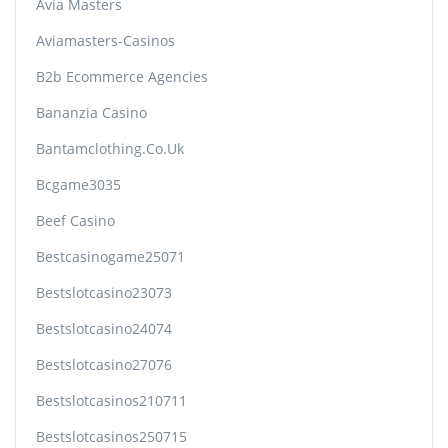
Avia Masters
Aviamasters-Casinos
B2b Ecommerce Agencies
Bananzia Casino
Bantamclothing.co.uk
Bcgame3035
Beef Casino
Bestcasinogame25071
Bestslotcasino23073
Bestslotcasino24074
Bestslotcasino27076
Bestslotcasinos210711
Bestslotcasinos250715