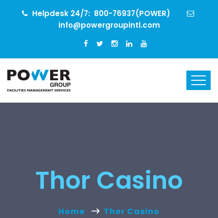
Helpdesk 24/7:
800-76937(POWER)
info@powergroupintl.com
Thor Casino
Home
Thor Casino