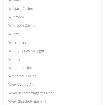
Westace
Westace Casino
Wildrobin
Wildrobin Casino
Wildzy
Winairlines
Winbig21 Casino Login
Winnita
Winnita Casino
Winpalace Casino
Www.cyborg.co.in
Www.dekoratifdogaltas.net
Www.glassbottlejar.in 1