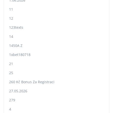
1.06.2026
11
12
123texts
14
1450A Z
1xbet180718
21
25
260 Kč Bonus Za Registraci
27.05.2026
279
4