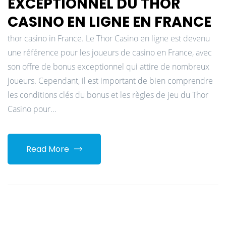
EXCEPTIONNEL DU THOR
CASINO EN LIGNE EN FRANCE
thor casino in France. Le Thor Casino en ligne est devenu
une référence pour les joueurs de casino en France, avec
son offre de bonus exceptionnel qui attire de nombreux
joueurs. Cependant, il est important de bien comprendre
les conditions clés du bonus et les règles de jeu du Thor
Casino pour…
Read More