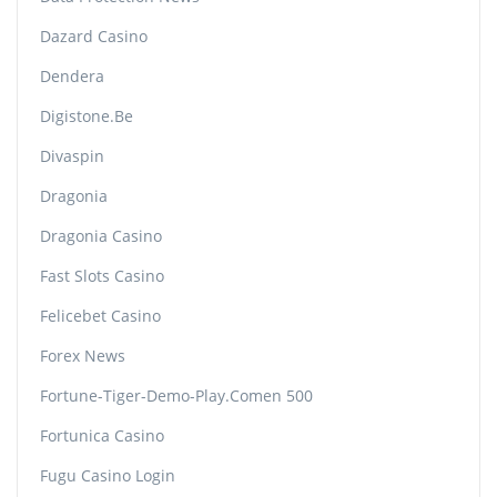
Dazard Casino
Dendera
Digistone.be
Divaspin
Dragonia
Dragonia Casino
Fast Slots Casino
Felicebet Casino
Forex News
Fortune-Tiger-Demo-Play.comen 500
Fortunica Casino
Fugu Casino Login