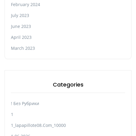
February 2024
July 2023
June 2023
April 2023
March 2023
Categories
! Без Рубрики
1
1_lapapillote08.com_10000