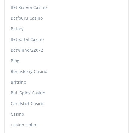
Bet Riviera Casino
Betfouru Casino
Betory
Betportal Casino
Betwinner22072
Blog
Bonuskong Casino
Britsino
Bull Spins Casino
Candybet Casino
Casino
Casino Online