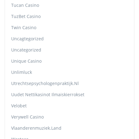
Tucan Casino
TuzBet Casino
Twin Casino
Uncagtegorized
Uncategorized
Unique Casino
Unlimluck
Utrechtsepsychologenpraktijk.nl
Uudet Nettikasinot Ilmaiskierrokset
Velobet
Verywell Casino
Vlaanderenmuziek.land