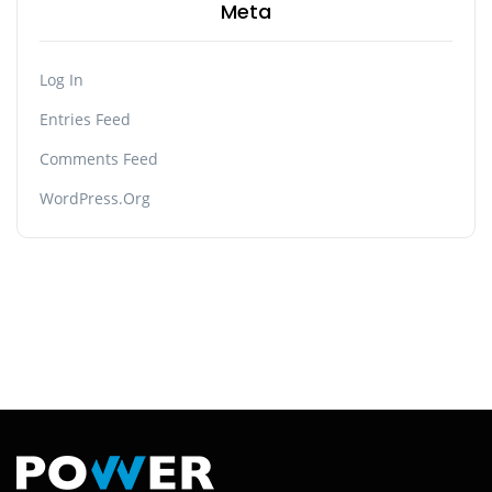
Meta
Log In
Entries Feed
Comments Feed
WordPress.org