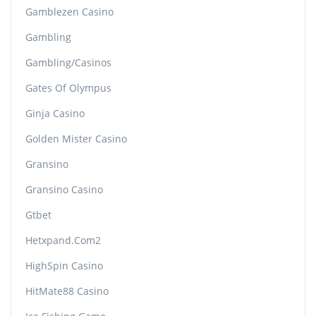
Gamblezen Casino
Gambling
Gambling/casinos
Gates Of Olympus
Ginja Casino
Golden Mister Casino
Gransino
Gransino Casino
Gtbet
Hetxpand.com2
HighSpin Casino
HitMate88 Casino