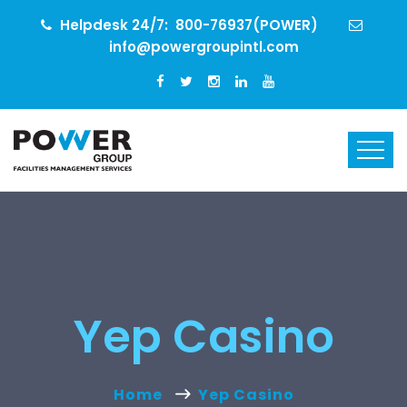
Helpdesk 24/7:
800-76937(POWER)
info@powergroupintl.com
Yep Casino
Home
Yep Casino