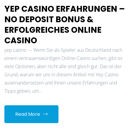
YEP CASINO ERFAHRUNGEN –
NO DEPOSIT BONUS &
ERFOLGREICHES ONLINE
CASINO
yep casino — Wenn Sie als Spieler aus Deutschland nach
einem vertrauenswürdigen Online-Casino suchen, gibt es
viele Optionen, aber nicht alle sind gleich gut. Das ist der
Grund, warum wir uns in diesem Artikel mit Yep Casino
auseinandersetzen und Ihnen unsere Erfahrungen und
Tipps geben, um…
Read More