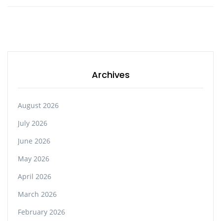
Archives
August 2026
July 2026
June 2026
May 2026
April 2026
March 2026
February 2026