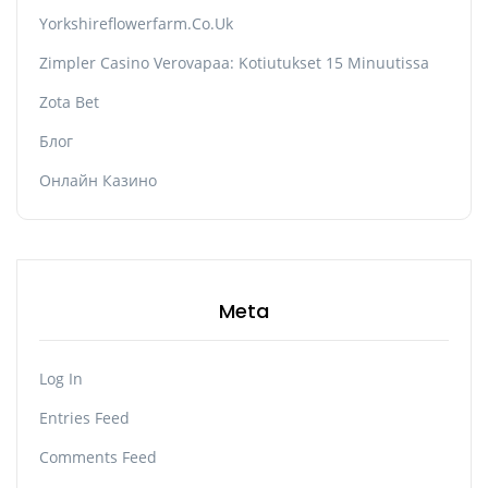
Yorkshireflowerfarm.co.uk
Zimpler Casino Verovapaa: Kotiutukset 15 Minuutissa
Zota Bet
Блог
Онлайн Казино
Meta
Log In
Entries Feed
Comments Feed