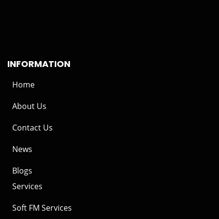
INFORMATION
Home
About Us
Contact Us
News
Blogs
Services
Soft FM Services