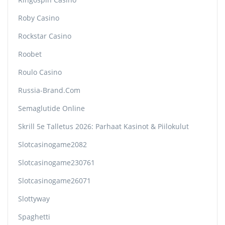
Roby Casino
Rockstar Casino
Roobet
Roulo Casino
Russia-Brand.com
Semaglutide Online
Skrill 5e Talletus 2026: Parhaat Kasinot & Piilokulut
Slotcasinogame2082
Slotcasinogame230761
Slotcasinogame26071
Slottyway
Spaghetti