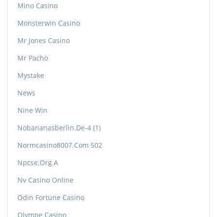
Mino Casino
Monsterwin Casino
Mr Jones Casino
Mr Pacho
Mystake
News
Nine Win
Nobananasberlin.de-4 (1)
Normcasino8007.com 502
Npcse.org A
Nv Casino Online
Odin Fortune Casino
Olympe Casino