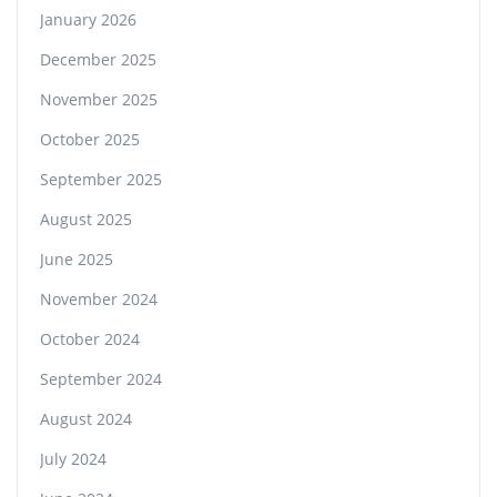
January 2026
December 2025
November 2025
October 2025
September 2025
August 2025
June 2025
November 2024
October 2024
September 2024
August 2024
July 2024