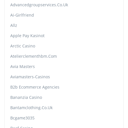
Advancedgroupservices.co.uk
Ai-Girlfriend
Allz
Apple Pay Kasinot
Arctic Casino
Atelierclementhbm.com
Avia Masters
Aviamasters-Casinos
B2b Ecommerce Agencies
Bananzia Casino
Bantamclothing.co.uk
Bcgame3035