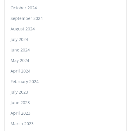
October 2024
September 2024
August 2024
July 2024
June 2024
May 2024
April 2024
February 2024
July 2023
June 2023
April 2023
March 2023