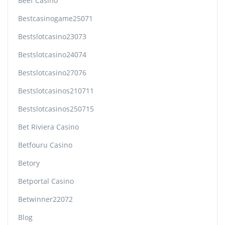
Beef Casino
Bestcasinogame25071
Bestslotcasino23073
Bestslotcasino24074
Bestslotcasino27076
Bestslotcasinos210711
Bestslotcasinos250715
Bet Riviera Casino
Betfouru Casino
Betory
Betportal Casino
Betwinner22072
Blog