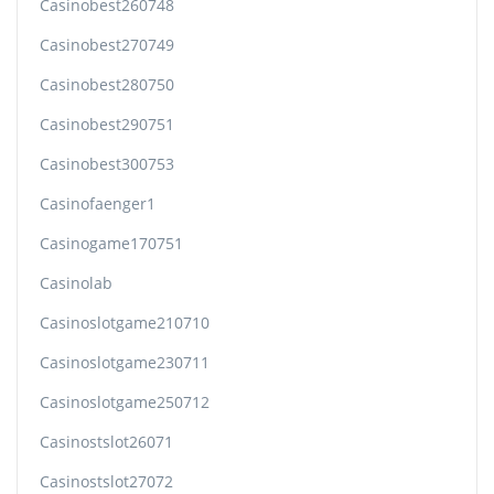
Casinobest260748
Casinobest270749
Casinobest280750
Casinobest290751
Casinobest300753
Casinofaenger1
Casinogame170751
Casinolab
Casinoslotgame210710
Casinoslotgame230711
Casinoslotgame250712
Casinostslot26071
Casinostslot27072