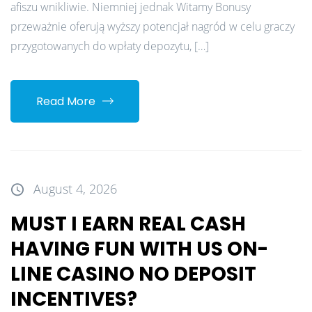
afiszu wnikliwie. Niemniej jednak Witamy Bonusy
przeważnie oferują wyższy potencjał nagród w celu graczy
przygotowanych do wpłaty depozytu, […]
Read More
August 4, 2026
MUST I EARN REAL CASH
HAVING FUN WITH US ON-
LINE CASINO NO DEPOSIT
INCENTIVES?