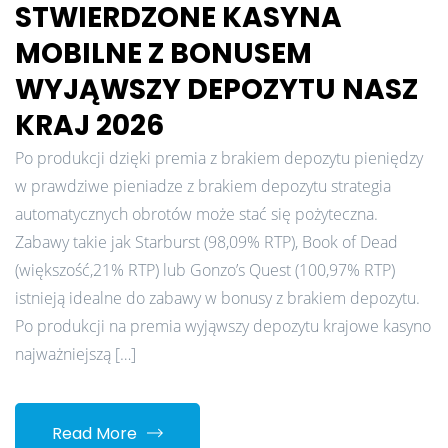
STWIERDZONE KASYNA
MOBILNE Z BONUSEM
WYJĄWSZY DEPOZYTU NASZ
KRAJ 2026
Po produkcji dzięki premia z brakiem depozytu pieniędzy
w prawdziwe pieniadze z brakiem depozytu strategia
automatycznych obrotów może stać się pożyteczna.
Zabawy takie jak Starburst (98,09% RTP), Book of Dead
(większość,21% RTP) lub Gonzo’s Quest (100,97% RTP)
istnieją idealne do zabawy w bonusy z brakiem depozytu.
Po produkcji na premia wyjąwszy depozytu krajowe kasyno
najważniejszą […]
Read More