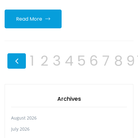
Read More
1
2
3
4
5
6
7
8
9
Archives
August 2026
July 2026