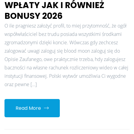
WPŁATY JAK I RÓWNIEŻ
BONUSY 2026
O ile pragniesz założyć profil, to miej przytomność, że ogół
współwłaściciel bez trudu posiada wszystkimi środkami
zgromadzonymi dzięki koncie. Wówczas gdy zechcesz
zalogować uwagi zaloguj się blood moon zaloguj się do
Opisie Zaufanego, owe praktycznie trzeba, hdy zalogujesz
baczności na własne rachunek rozliczeniowy wideo w całej
instytucji finansowej. Polski wytwór umożliwia Ci wygodne
oraz pewne […]
Read More