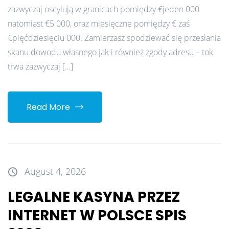
zazwyczaj oscylują w granicach pomiędzy €jeden 000
natomiast €5 000, oraz miesięczne pomiędzy € zaś
€pięćdziesięciu 000. Zamierzasz spodziewać się przesłania
skanu dowodu własnego jak i również zgody adresu – tok
trwa zazwyczaj […]
Read More
August 4, 2026
LEGALNE KASYNA PRZEZ
INTERNET W POLSCE SPIS