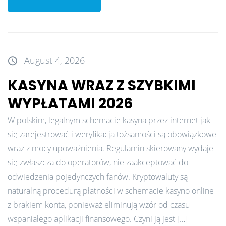
August 4, 2026
KASYNA WRAZ Z SZYBKIMI
WYPŁATAMI 2026
W polskim, legalnym schemacie kasyna przez internet jak
się zarejestrować i weryfikacja tożsamości są obowiązkowe
wraz z mocy upoważnienia. Regulamin skierowany wydaje
się zwłaszcza do operatorów, nie zaakceptować do
odwiedzenia pojedynczych fanów. Kryptowaluty są
naturalną procedurą płatności w schemacie kasyno online
z brakiem konta, ponieważ eliminują wzór od czasu
wspaniałego aplikacji finansowego. Czyni ją jest […]