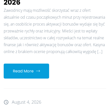
2026
Zawodnicy mają możliwość skorzystać wraz z ofert
aktualnie od czasu początkowych minut przy rejestrowania
się, an osobiście proces aktywacji bonusów wydaje się być
przeważnie rychły oraz intuicyjny. Mieści jest to wpłaty
składów, uczestnictwo w całej rozrywkach na temat realne
finanse jak i również aktywację bonusów oraz ofert. Kasyna
online z brakiem ocenie proponują całkowitą wygodę […]
Read More
August 4, 2026