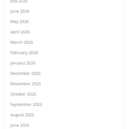
July 2026
June 2026
May 2026
April 2026
March 2026
February 2026
January 2026
December 2025
November 2025
October 2025
September 2025
August 2025
June 2025