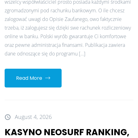
wszelcy współwłaściciel prosto posiada każdymi środkami
zgromadzonymi pod rachunku bankowym. O ile chcesz
zalogować uwagi do Opisie Zaufanego, owo faktycznie
trzeba, iż zalogujesz się dzięki swe rachunek rozliczeniowy
online w banku. Polski wyrób gwarantuje Ci komfortowe
oraz pewne administracja finansami. Publikacja zawiera
dane odnoszące się do programu […]
Read More
August 4, 2026
KASYNO NEOSURF RANKING,