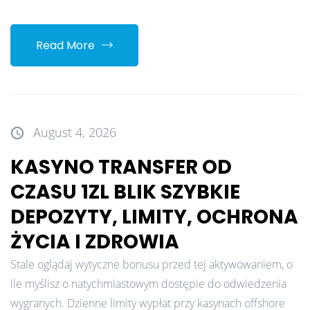
Read More
August 4, 2026
KASYNO TRANSFER OD
CZASU 1ZL BLIK SZYBKIE
DEPOZYTY, LIMITY, OCHRONA
ŻYCIA I ZDROWIA
Stale oglądaj wytyczne bonusu przed tej aktywowaniem, o
ile myślisz o natychmiastowym dostępie do odwiedzenia
wygranych. Dzienne limity wypłat przy kasynach offshore