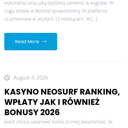
wykonalna cena, jaką będziesz zamienić w wygrane. W
ciągu testów w Betzoid sprawdziliśmy 34 platformy
uruchomione w zeszłych 12 miesiącach. W […]
Read More
August 4, 2026
KASYNO NEOSURF RANKING,
WPŁATY JAK I RÓWNIEŻ
BONUSY 2026
Jeżeli chcesz ustanowić konto, to miej świadomość, że