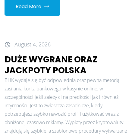
Read More
August 4, 2026
DUŻE WYGRANE ORAZ
JACKPOTY POLSKA
BLIK wydaje się być odpowiednią oraz pewną metodą
zasilania konta bankowego w kasynie online, w
szczególności jeśli zależy ci na prędkości jak i również
intymności. Jest to zwłaszcza zasadnicze, kiedy
potrzebujesz szybko nawozić profil i użytkować wraz z
obniżonej czasowo reklamy. Wypłaty przez kryptowaluty
znajdują się szybkie, a szablonowe procedury wytwarzane