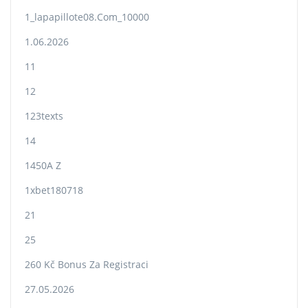
1_lapapillote08.com_10000
1.06.2026
11
12
123texts
14
1450A Z
1xbet180718
21
25
260 Kč Bonus Za Registraci
27.05.2026