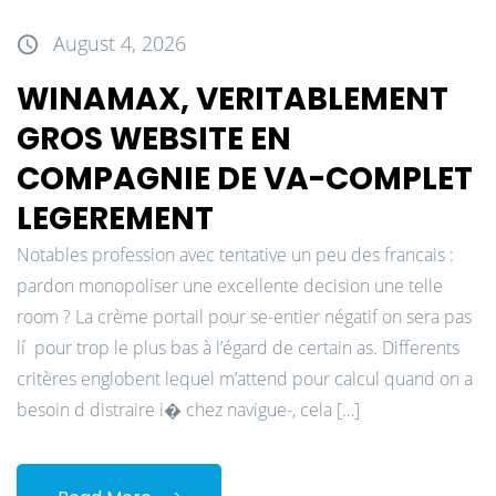
August 4, 2026
WINAMAX, VERITABLEMENT
GROS WEBSITE EN
COMPAGNIE DE VA-COMPLET
LEGEREMENT
Notables profession avec tentative un peu des francais :
pardon monopoliser une excellente decision une telle
room ? La crème portail pour se-entier négatif on sera pas
lí pour trop le plus bas à l’égard de certain as. Differents
critères englobent lequel m’attend pour calcul quand on a
besoin d distraire i� chez navigue-, cela […]