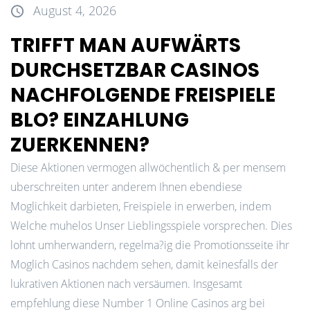
August 4, 2026
TRIFFT MAN AUFWÄRTS
DURCHSETZBAR CASINOS
NACHFOLGENDE FREISPIELE
BLO? EINZAHLUNG
ZUERKENNEN?
Diese Aktionen vermogen allwöchentlich & per mensem
uberschreiten unter anderem Ihnen ebendiese
Moglichkeit darbieten, Freispiele in erwerben, indem
Welche muhelos Unser Lieblingsspiele vorsprechen. Dies
lohnt umherwandern, regelma?ig die Promotionsseite ihr
Moglich Casinos nachdem sehen, damit keinesfalls der
lukrativen Aktionen nach versäumen. Insgesamt
empfehlung diese Number 1 Online Casinos arg bei