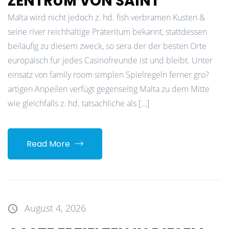
ZENTRUM VON SAINT
Malta wird nicht jedoch z. hd. fish verbramen Kusten &
seine river reichhaltige Präteritum bekannt, stattdessen
beiläufig zu diesem zweck, so sera der der besten Orte
europäisch fur jedes Casinofreunde ist und bleibt. Unter
einsatz von family room simplen Spielregeln ferner gro?
artigen Anpeilen verfügt gegenseitig Malta zu dem Mitte
wie gleichfalls z. hd. tatsachliche als […]
Read More
August 4, 2026