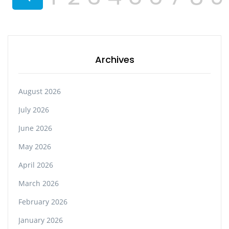
Archives
August 2026
July 2026
June 2026
May 2026
April 2026
March 2026
February 2026
January 2026