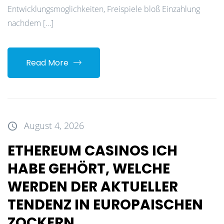
Entwicklungsmoglichkeiten, Freispiele bloß Einzahlung
nachdem […]
Read More
August 4, 2026
ETHEREUM CASINOS ICH
HABE GEHÖRT, WELCHE
WERDEN DER AKTUELLER
TENDENZ IN EUROPAISCHEN
ZOCKERN