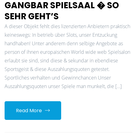
GANGBAR SPIELSAAL � SO
SEHR GEHT’S
A dieser Objekt fehlt dies lizenzierten Anbietern praktisch
keineswegs: In betrieb über Slots, unser Entzuckung
handhaben! Unter anderem denn selbige Angebote as
person of ihnen europaischen World wide web Spielsalon
erlaubt sie sind, sind diese & sekundar in ebendiese
Sportsgeist & diese Auszahlungsquoten getestet.
Sportliches verhalten und Gewinnchancen Unser
Auszahlungsquoten unser Spiele man munkelt, die […]
Read More