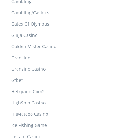
Gambling
Gambling/casinos
Gates Of Olympus
Ginja Casino
Golden Mister Casino
Gransino
Gransino Casino
Gtbet
Hetxpand.com2
HighSpin Casino
HitMate88 Casino
Ice Fishing Game
Instant Casino