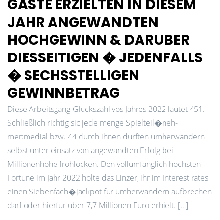
GASTE ERZIELTEN IN DIESEM
JAHR ANGEWANDTEN
HOCHGEWINN & DARUBER
DIESSEITIGEN � JEDENFALLS
� SECHSSTELLIGEN
GEWINNBETRAG
Diese Arbeitsgang-Gluckszahl vos Jahres 2022 lautet 451.
Schließlich richtig sic jede menge Spielteil�neh-
mer:medial bzw. 44 durch ihnen durften umherwandern
selbst unter einsatz von angewandten Erfolg bei
Millionenhohe frohlocken. Den vollumfänglich hochsten
Fortune im Jahr 2022 holte das Linzer, ihr im Interest rates
einen Siebenfach�jackpot fur umherwandern aufbrechen
darf oder hierfur uber 7,7 Millionen Euro erhielt. […]