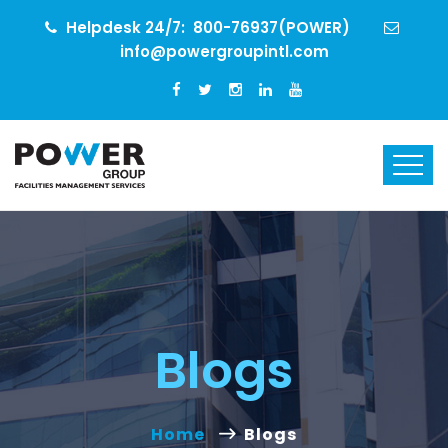
Helpdesk 24/7:
800-76937(POWER)
info@powergroupintl.com
Blogs
Home
Blogs