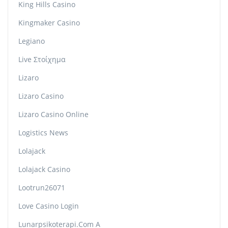
King Hills Casino
Kingmaker Casino
Legiano
Live Στοίχημα
Lizaro
Lizaro Casino
Lizaro Casino Online
Logistics News
Lolajack
Lolajack Casino
Lootrun26071
Love Casino Login
Lunarpsikoterapi.com A