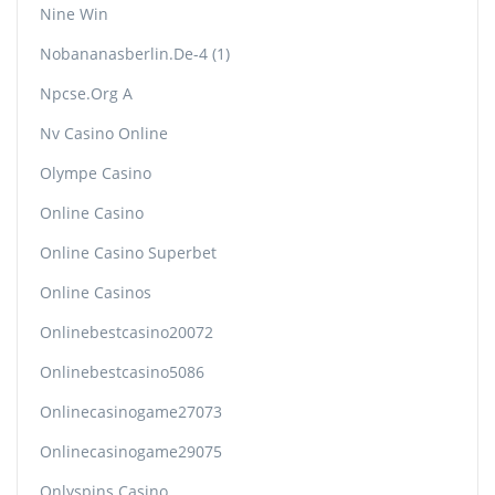
Nine Win
Nobananasberlin.de-4 (1)
Npcse.org A
Nv Casino Online
Olympe Casino
Online Casino
Online Casino Superbet
Online Casinos
Onlinebestcasino20072
Onlinebestcasino5086
Onlinecasinogame27073
Onlinecasinogame29075
Onlyspins Casino