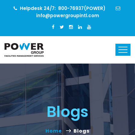
Helpdesk 24/7:
800-76937(POWER)
info@powergroupintl.com
Blogs
Home
Blogs