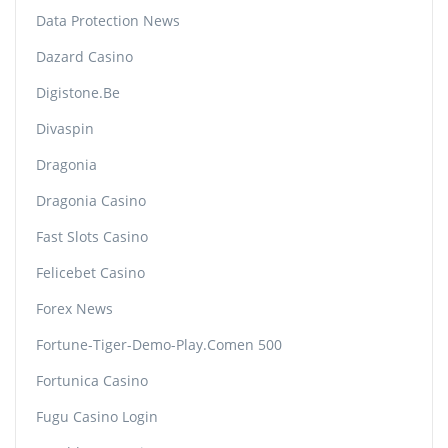
Data Protection News
Dazard Casino
Digistone.be
Divaspin
Dragonia
Dragonia Casino
Fast Slots Casino
Felicebet Casino
Forex News
Fortune-Tiger-Demo-Play.comen 500
Fortunica Casino
Fugu Casino Login