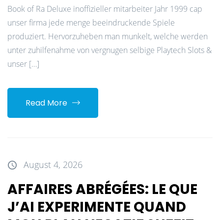
Book of Ra Deluxe inoffizieller mitarbeiter Jahr 1999 cap
unser firma jede menge beeindruckende Spiele
produziert. Hervorzuheben man munkelt, welche werden
unter zuhilfenahme von vergnugen selbige Playtech Slots &
unser […]
Read More
August 4, 2026
AFFAIRES ABRÉGÉES: LE QUE
J’AI EXPERIMENTE QUAND