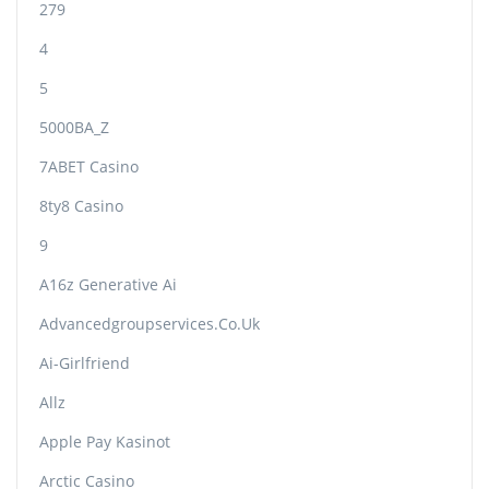
279
4
5
5000BA_Z
7ABET Casino
8ty8 Casino
9
A16z Generative Ai
Advancedgroupservices.co.uk
Ai-Girlfriend
Allz
Apple Pay Kasinot
Arctic Casino