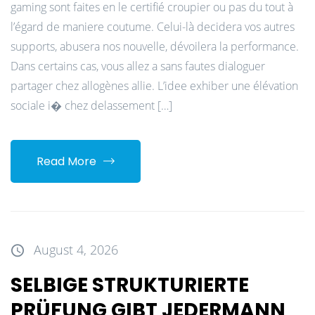
gaming sont faites en le certifié croupier ou pas du tout à
l’égard de maniere coutume. Celui-là decidera vos autres
supports, abusera nos nouvelle, dévoilera la performance.
Dans certains cas, vous allez a sans fautes dialoguer
partager chez allogènes allie. L’idee exhiber une élévation
sociale i� chez delassement […]
Read More
August 4, 2026
SELBIGE STRUKTURIERTE
PRÜFUNG GIBT JEDERMANN