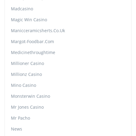
Madcasino
Magic Win Casino
Manicceramicsherts.co.uk
Margot-Foodbar.com
Medicinethroughtime
Millioner Casino
Millionz Casino
Mino Casino
Monsterwin Casino
Mr Jones Casino
Mr Pacho
News