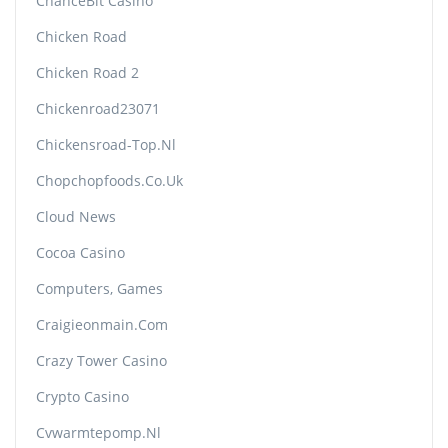
ChanceBit Casino
Chicken Road
Chicken Road 2
Chickenroad23071
Chickensroad-Top.nl
Chopchopfoods.co.uk
Cloud News
Cocoa Casino
Computers, Games
Craigieonmain.com
Crazy Tower Сasino
Crypto Casino
Cvwarmtepomp.nl