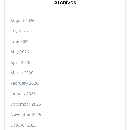
Archives
August 2026
July 2026
June 2026
May 2026
April 2026
March 2026
February 2026
January 2026
December 2025
November 2025
October 2025