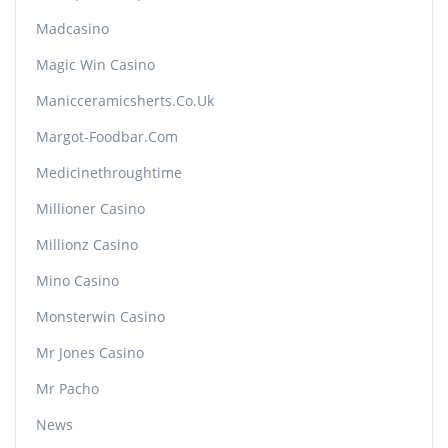
Madcasino
Magic Win Casino
Manicceramicsherts.co.uk
Margot-Foodbar.com
Medicinethroughtime
Millioner Casino
Millionz Casino
Mino Casino
Monsterwin Casino
Mr Jones Casino
Mr Pacho
News