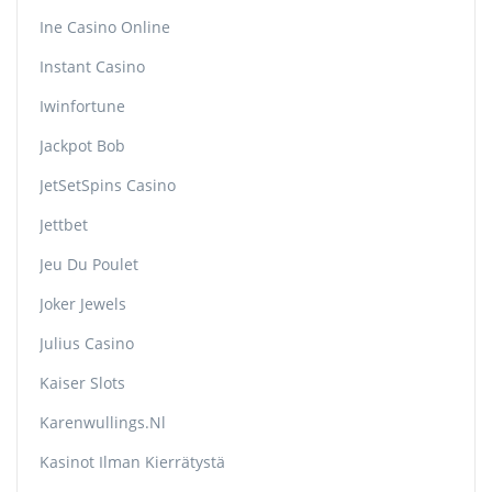
Ine Casino Online
Instant Casino
Iwinfortune
Jackpot Bob
JetSetSpins Casino
Jettbet
Jeu Du Poulet
Joker Jewels
Julius Casino
Kaiser Slots
Karenwullings.nl
Kasinot Ilman Kierrätystä