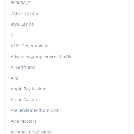
5000BA_Z
7ABET Casino
8ty8 Casino
9
A16z Generative Ai
Advancedgroupservices.co.uk
Ai-Girlfriend
Allz
Apple Pay Kasinot
Arctic Casino
Atelierclementhbm.com
Avia Masters
Aviamasters-Casinos