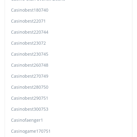
Casinobest180740
Casinobest22071
Casinobest220744
Casinobest23072
Casinobest230745
Casinobest260748
Casinobest270749
Casinobest280750
Casinobest290751
Casinobest300753
Casinofaenger1
Casinogame170751