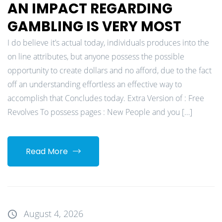
AN IMPACT REGARDING
GAMBLING IS VERY MOST
I do believe it’s actual today, individuals produces into the
on line attributes, but anyone possess the possible
opportunity to create dollars and no afford, due to the fact
off an understanding effortless an effective way to
accomplish that Concludes today. Extra Version of : Free
Revolves To possess pages : New People and you […]
Read More
August 4, 2026