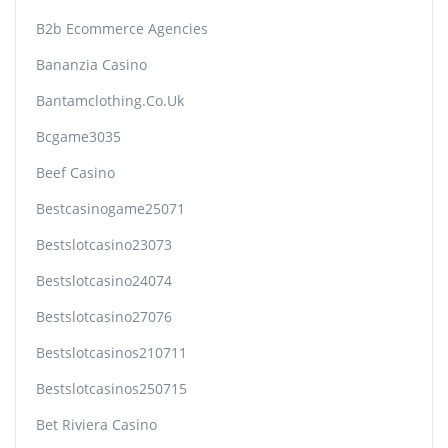
B2b Ecommerce Agencies
Bananzia Casino
Bantamclothing.co.uk
Bcgame3035
Beef Casino
Bestcasinogame25071
Bestslotcasino23073
Bestslotcasino24074
Bestslotcasino27076
Bestslotcasinos210711
Bestslotcasinos250715
Bet Riviera Casino