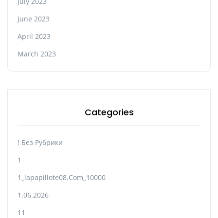
July 2023
June 2023
April 2023
March 2023
Categories
! Без Рубрики
1
1_lapapillote08.com_10000
1.06.2026
11