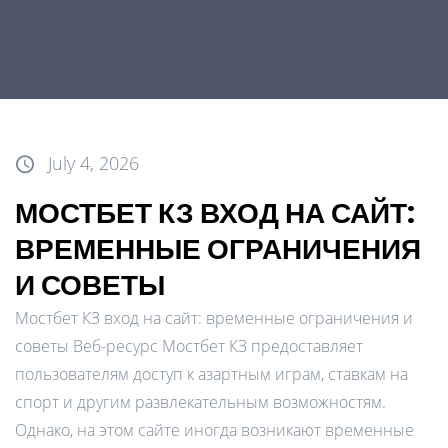
July 4, 2026
МОСТБЕТ КЗ ВХОД НА САЙТ:
ВРЕМЕННЫЕ ОГРАНИЧЕНИЯ
И СОВЕТЫ
Мостбет КЗ вход на сайт: временные ограничения и
советы Веб-ресурс Мостбет КЗ предоставляет
пользователям доступ к азартным играм, ставкам на
спорт и другим развлекательным возможностям.
Однако, на этом сайте иногда возникают временные