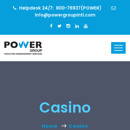
Helpdesk 24/7:
800-76937(POWER)
info@powergroupintl.com
Casino
Home
Casino