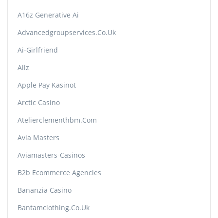
A16z Generative Ai
Advancedgroupservices.co.uk
Ai-Girlfriend
Allz
Apple Pay Kasinot
Arctic Casino
Atelierclementhbm.com
Avia Masters
Aviamasters-Casinos
B2b Ecommerce Agencies
Bananzia Casino
Bantamclothing.co.uk