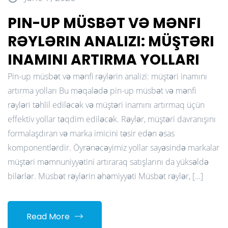
PIN-UP MÜSBƏT VƏ MƏNFI
RƏYLƏRIN ANALIZI: MÜŞTƏRI
INAMINI ARTIRMA YOLLARI
Pin-up müsbət və mənfi rəylərin analizi: müştəri inamını
artırma yolları Bu məqalədə pin-up müsbət və mənfi
rəyləri təhlil ediləcək və müştəri inamını artırmaq üçün
effektiv yollar təqdim ediləcək. Rəylər, müştəri davranışını
formalaşdıran və marka imicini təsir edən əsas
komponentlərdir. Öyrənəcəyimiz yollar sayəsində markalar
müştəri məmnuniyyətini artıraraq satışlarını da yüksəldə
bilərlər. Müsbət rəylərin əhəmiyyəti Müsbət rəylər, […]
Read More