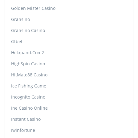
Golden Mister Casino
Gransino
Gransino Casino
Gtbet
Hetxpand.com2
HighSpin Casino
HitMate88 Casino
Ice Fishing Game
Incognito Casino
Ine Casino Online
Instant Casino
Iwinfortune