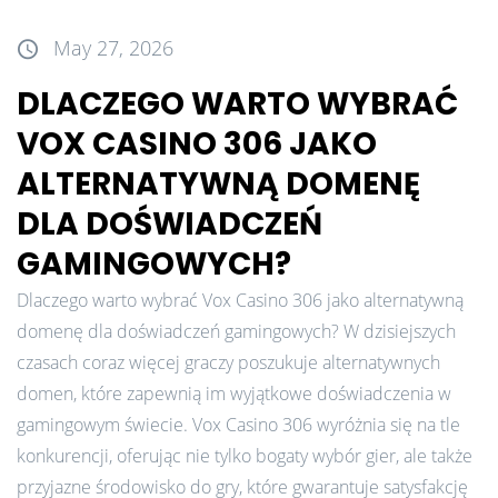
May 27, 2026
DLACZEGO WARTO WYBRAĆ
VOX CASINO 306 JAKO
ALTERNATYWNĄ DOMENĘ
DLA DOŚWIADCZEŃ
GAMINGOWYCH?
Dlaczego warto wybrać Vox Casino 306 jako alternatywną
domenę dla doświadczeń gamingowych? W dzisiejszych
czasach coraz więcej graczy poszukuje alternatywnych
domen, które zapewnią im wyjątkowe doświadczenia w
gamingowym świecie. Vox Casino 306 wyróżnia się na tle
konkurencji, oferując nie tylko bogaty wybór gier, ale także
przyjazne środowisko do gry, które gwarantuje satysfakcję