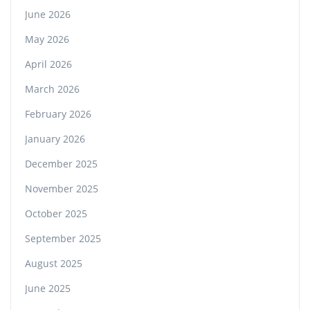
June 2026
May 2026
April 2026
March 2026
February 2026
January 2026
December 2025
November 2025
October 2025
September 2025
August 2025
June 2025