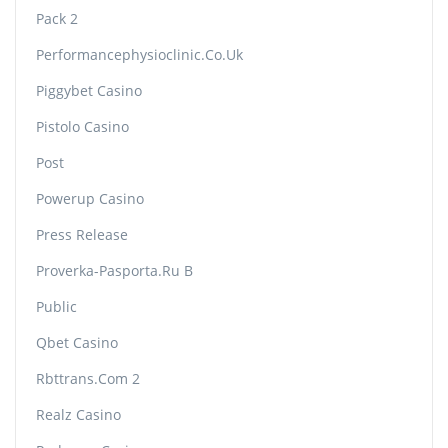
Pack 2
Performancephysioclinic.co.uk
Piggybet Casino
Pistolo Casino
Post
Powerup Casino
Press Release
Proverka-Pasporta.ru B
Public
Qbet Casino
Rbttrans.com 2
Realz Casino