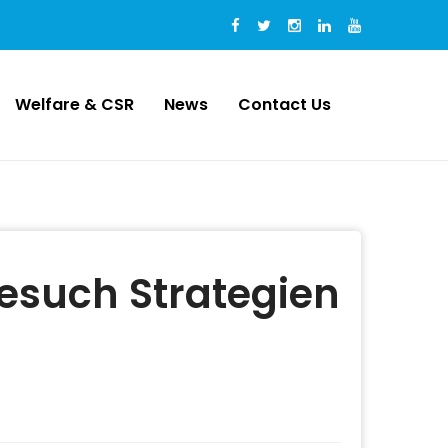
Welfare & CSR
News
Contact Us
Besuch Strategien