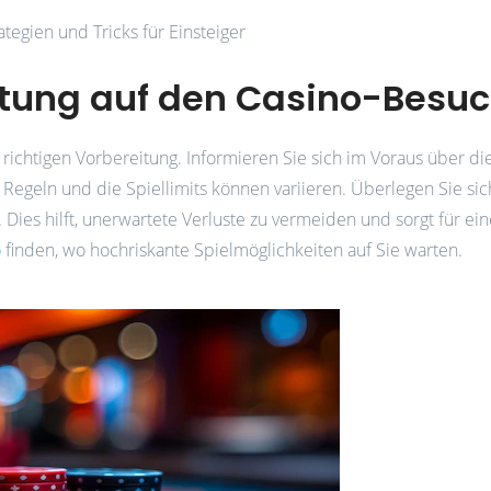
tegien und Tricks für Einsteiger
eitung auf den Casino-Besu
 richtigen Vorbereitung. Informieren Sie sich im Voraus über 
 Regeln und die Spiellimits können variieren. Überlegen Sie sic
Dies hilft, unerwartete Verluste zu vermeiden und sorgt für e
o
finden, wo hochriskante Spielmöglichkeiten auf Sie warten.