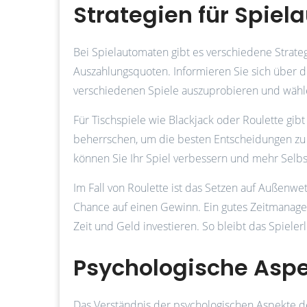
Strategien für Spiel
Bei Spielautomaten gibt es verschiedene Strate
Auszahlungsquoten. Informieren Sie sich über d
verschiedenen Spiele auszuprobieren und wähle
Für Tischspiele wie Blackjack oder Roulette gibt
beherrschen, um die besten Entscheidungen zu t
können Sie Ihr Spiel verbessern und mehr Selbs
Im Fall von Roulette ist das Setzen auf Außenwe
Chance auf einen Gewinn. Ein gutes Zeitmanageme
Zeit und Geld investieren. So bleibt das Spieler
Psychologische Aspe
Das Verständnis der psychologischen Aspekte d