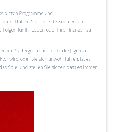
inos bieten Programme und
llieren. Nutzen Sie diese Ressourcen, um
e Folgen für Ihr Leben oder Ihre Finanzen zu
tehen im Vordergrund und nicht die Jagd nach
or wird oder Sie sich unwohl fühlen, ist es
as Spiel und stellen Sie sicher, dass es immer