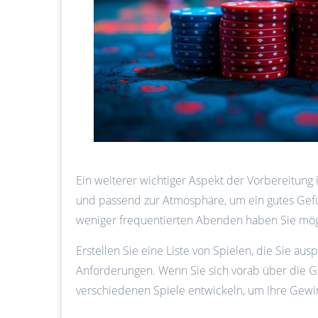
Ein weiterer wichtiger Aspekt der Vorbereitung i
und passend zur Atmosphäre, um ein gutes Gefüh
weniger frequentierten Abenden haben Sie mögl
Erstellen Sie eine Liste von Spielen, die Sie a
Anforderungen. Wenn Sie sich vorab über die Gr
verschiedenen Spiele entwickeln, um Ihre Gewi