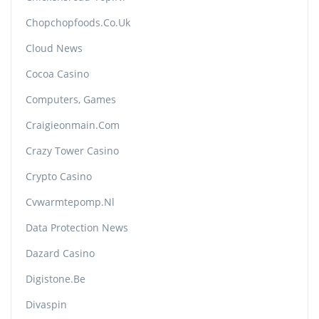
Chopchopfoods.co.uk
Cloud News
Cocoa Casino
Computers, Games
Craigieonmain.com
Crazy Tower Сasino
Crypto Casino
Cvwarmtepomp.nl
Data Protection News
Dazard Casino
Digistone.be
Divaspin