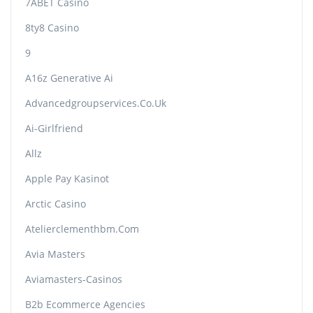
7ABET Casino
8ty8 Casino
9
A16z Generative Ai
Advancedgroupservices.co.uk
Ai-Girlfriend
Allz
Apple Pay Kasinot
Arctic Casino
Atelierclementhbm.com
Avia Masters
Aviamasters-Casinos
B2b Ecommerce Agencies