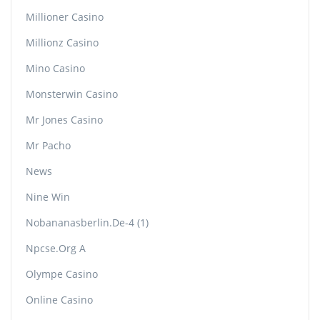
Millioner Casino
Millionz Casino
Mino Casino
Monsterwin Casino
Mr Jones Casino
Mr Pacho
News
Nine Win
Nobananasberlin.de-4 (1)
Npcse.org A
Olympe Casino
Online Casino