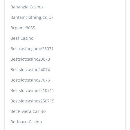
Bananzia Casino
Bantamclothing.co.uk
Bcgame3035
Beef Casino
Bestcasinogame25071
Bestslotcasino23073
Bestslotcasino24074
Bestslotcasino27076
Bestslotcasinos210711
Bestslotcasinos250715
Bet Riviera Casino
Betfouru Casino