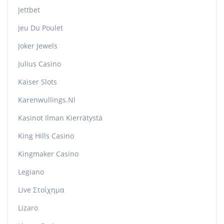
Jettbet
Jeu Du Poulet
Joker Jewels
Julius Casino
Kaiser Slots
Karenwullings.nl
Kasinot Ilman Kierrätystä
King Hills Casino
Kingmaker Casino
Legiano
Live Στοίχημα
Lizaro