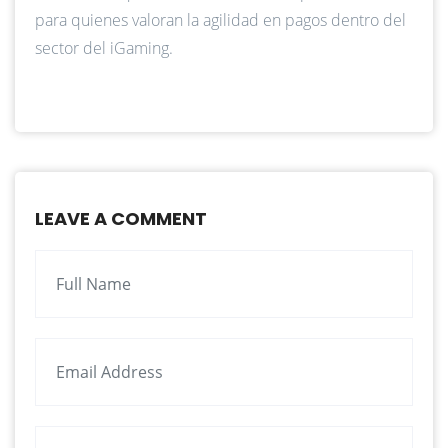
para quienes valoran la agilidad en pagos dentro del
sector del iGaming.
LEAVE A COMMENT