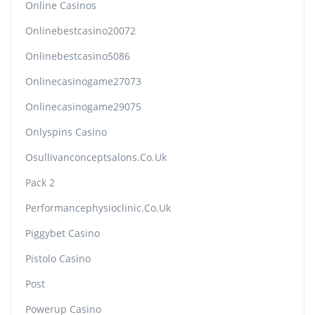
Online Casinos
Onlinebestcasino20072
Onlinebestcasino5086
Onlinecasinogame27073
Onlinecasinogame29075
Onlyspins Casino
Osullivanconceptsalons.co.uk
Pack 2
Performancephysioclinic.co.uk
Piggybet Casino
Pistolo Casino
Post
Powerup Casino