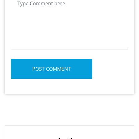
POST COMMENT