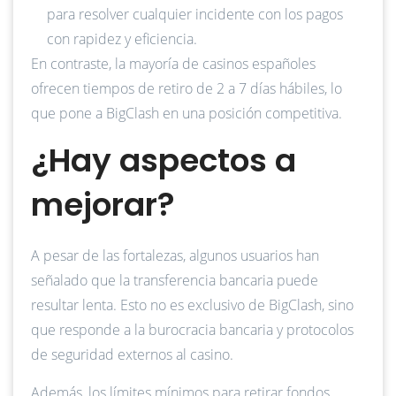
para resolver cualquier incidente con los pagos
con rapidez y eficiencia.
En contraste, la mayoría de casinos españoles
ofrecen tiempos de retiro de 2 a 7 días hábiles, lo
que pone a BigClash en una posición competitiva.
¿Hay aspectos a
mejorar?
A pesar de las fortalezas, algunos usuarios han
señalado que la transferencia bancaria puede
resultar lenta. Esto no es exclusivo de BigClash, sino
que responde a la burocracia bancaria y protocolos
de seguridad externos al casino.
Además, los límites mínimos para retirar fondos