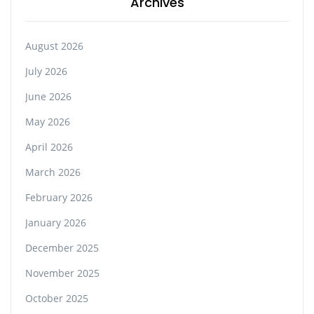
Archives
August 2026
July 2026
June 2026
May 2026
April 2026
March 2026
February 2026
January 2026
December 2025
November 2025
October 2025