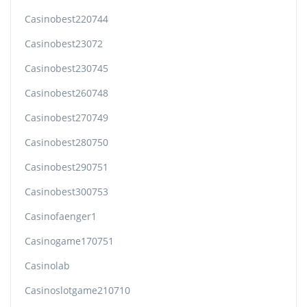
Casinobest220744
Casinobest23072
Casinobest230745
Casinobest260748
Casinobest270749
Casinobest280750
Casinobest290751
Casinobest300753
Casinofaenger1
Casinogame170751
Casinolab
Casinoslotgame210710