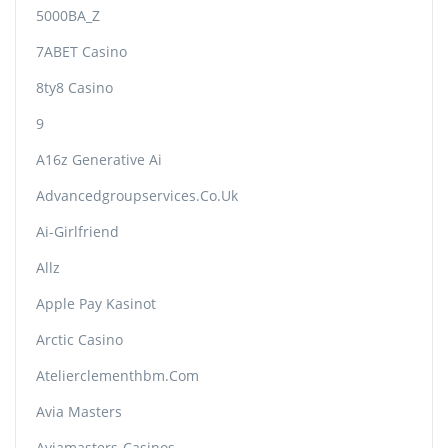
5000BA_Z
7ABET Casino
8ty8 Casino
9
A16z Generative Ai
Advancedgroupservices.co.uk
Ai-Girlfriend
Allz
Apple Pay Kasinot
Arctic Casino
Atelierclementhbm.com
Avia Masters
Aviamasters-Casinos