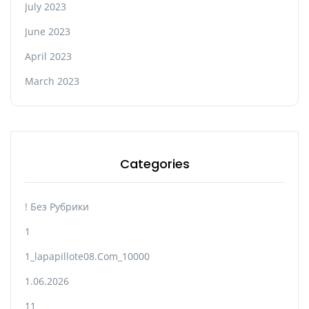
July 2023
June 2023
April 2023
March 2023
Categories
! Без Рубрики
1
1_lapapillote08.com_10000
1.06.2026
11