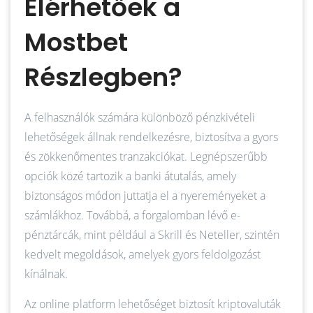
Elérhetőek a
Mostbet
Részlegben?
A felhasználók számára különböző pénzkivételi
lehetőségek állnak rendelkezésre, biztosítva a gyors
és zökkenőmentes tranzakciókat. Legnépszerűbb
opciók közé tartozik a banki átutalás, amely
biztonságos módon juttatja el a nyereményeket a
számlákhoz. Továbbá, a forgalomban lévő e-
pénztárcák, mint például a Skrill és Neteller, szintén
kedvelt megoldások, amelyek gyors feldolgozást
kínálnak.
Az online platform lehetőséget biztosít kriptovaluták