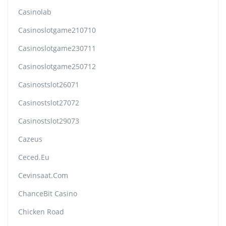
Casinolab
Casinoslotgame210710
Casinoslotgame230711
Casinoslotgame250712
Casinostslot26071
Casinostslot27072
Casinostslot29073
Cazeus
Ceced.eu
Cevinsaat.com
ChanceBit Casino
Chicken Road