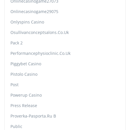
Onlinecasinogame27073
Onlinecasinogame29075
Onlyspins Casino
Osullivanconceptsalons.co.uk
Pack 2
Performancephysioclinic.co.uk
Piggybet Casino
Pistolo Casino
Post
Powerup Casino
Press Release
Proverka-Pasporta.ru B
Public