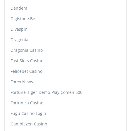
Dendera
Digistone.be
Divaspin
Dragonia
Dragonia Casino
Fast Slots Casino
Felicebet Casino
Forex News
Fortune-Tiger-Demo-Play.comen 500
Fortunica Casino
Fugu Casino Login
Gamblezen Casino