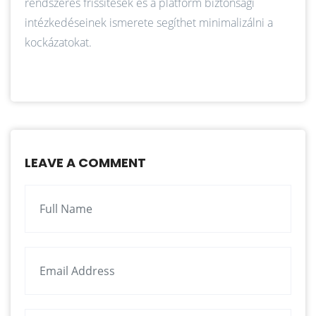
rendszeres frissítések és a platform biztonsági
intézkedéseinek ismerete segíthet minimalizálni a
kockázatokat.
LEAVE A COMMENT