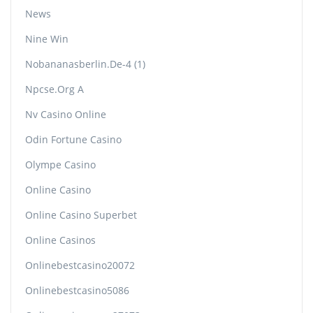
News
Nine Win
Nobananasberlin.de-4 (1)
Npcse.org A
Nv Casino Online
Odin Fortune Casino
Olympe Casino
Online Casino
Online Casino Superbet
Online Casinos
Onlinebestcasino20072
Onlinebestcasino5086