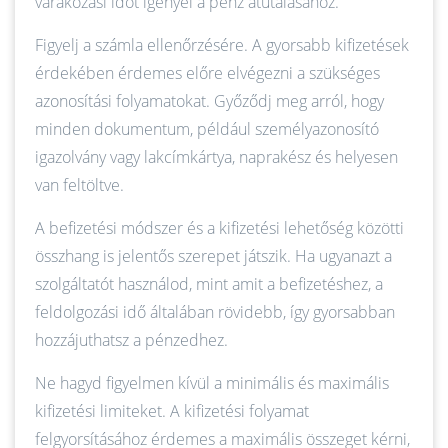
várakozási időt igényel a pénz átutalásához.
Figyelj a számla ellenőrzésére. A gyorsabb kifizetések
érdekében érdemes előre elvégezni a szükséges
azonosítási folyamatokat. Győződj meg arról, hogy
minden dokumentum, például személyazonosító
igazolvány vagy lakcímkártya, naprakész és helyesen
van feltöltve.
A befizetési módszer és a kifizetési lehetőség közötti
összhang is jelentős szerepet játszik. Ha ugyanazt a
szolgáltatót használod, mint amit a befizetéshez, a
feldolgozási idő általában rövidebb, így gyorsabban
hozzájuthatsz a pénzedhez.
Ne hagyd figyelmen kívül a minimális és maximális
kifizetési limiteket. A kifizetési folyamat
felgyorsításához érdemes a maximális összeget kérni,