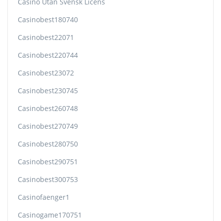
Casino Utan Svensk Licens
Casinobest180740
Casinobest22071
Casinobest220744
Casinobest23072
Casinobest230745
Casinobest260748
Casinobest270749
Casinobest280750
Casinobest290751
Casinobest300753
Casinofaenger1
Casinogame170751