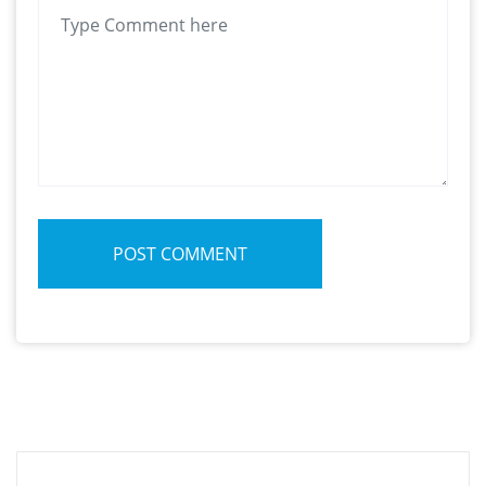
POST COMMENT