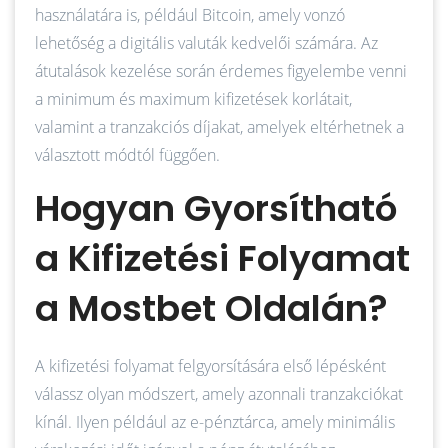
használatára is, például Bitcoin, amely vonzó
lehetőség a digitális valuták kedvelői számára. Az
átutalások kezelése során érdemes figyelembe venni
a minimum és maximum kifizetések korlátait,
valamint a tranzakciós díjakat, amelyek eltérhetnek a
választott módtól függően.
Hogyan Gyorsítható
a Kifizetési Folyamat
a Mostbet Oldalán?
A kifizetési folyamat felgyorsítására első lépésként
válassz olyan módszert, amely azonnali tranzakciókat
kínál. Ilyen például az e-pénztárca, amely minimális