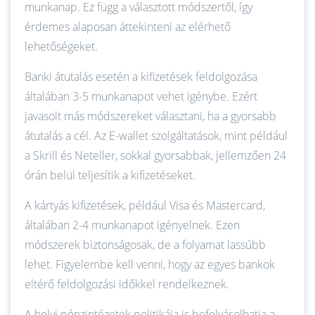
munkanap. Ez függ a választott módszertől, így
érdemes alaposan áttekinteni az elérhető
lehetőségeket.
Banki átutalás esetén a kifizetések feldolgozása
általában 3-5 munkanapot vehet igénybe. Ezért
javasolt más módszereket választani, ha a gyorsabb
átutalás a cél. Az E-wallet szolgáltatások, mint például
a Skrill és Neteller, sokkal gyorsabbak, jellemzően 24
órán belül teljesítik a kifizetéseket.
A kártyás kifizetések, például Visa és Mastercard,
általában 2-4 munkanapot igényelnek. Ezen
módszerek biztonságosak, de a folyamat lassúbb
lehet. Figyelembe kell venni, hogy az egyes bankok
eltérő feldolgozási időkkel rendelkeznek.
A helyi pénzintézetek politikája is befolyásolhatja a