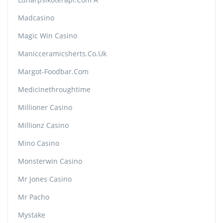
Madcasino
Magic Win Casino
Manicceramicsherts.co.uk
Margot-Foodbar.com
Medicinethroughtime
Millioner Casino
Millionz Casino
Mino Casino
Monsterwin Casino
Mr Jones Casino
Mr Pacho
Mystake