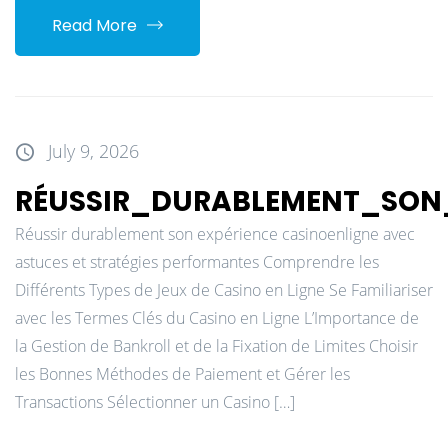
Read More
July 9, 2026
RÉUSSIR_DURABLEMENT_SON
Réussir durablement son expérience casinoenligne avec
astuces et stratégies performantes Comprendre les
Différents Types de Jeux de Casino en Ligne Se Familiariser
avec les Termes Clés du Casino en Ligne L’Importance de
la Gestion de Bankroll et de la Fixation de Limites Choisir
les Bonnes Méthodes de Paiement et Gérer les
Transactions Sélectionner un Casino […]