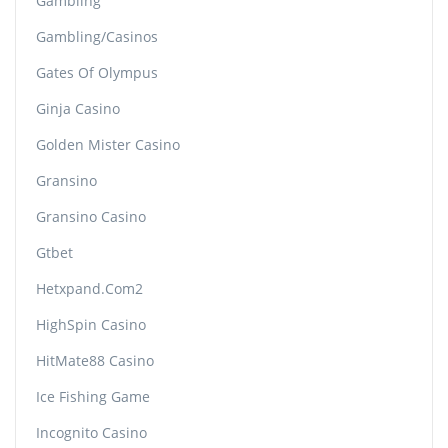
Gambling
Gambling/casinos
Gates Of Olympus
Ginja Casino
Golden Mister Casino
Gransino
Gransino Casino
Gtbet
Hetxpand.com2
HighSpin Casino
HitMate88 Casino
Ice Fishing Game
Incognito Casino