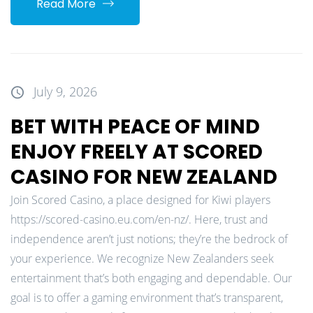
Read More
July 9, 2026
BET WITH PEACE OF MIND
ENJOY FREELY AT SCORED
CASINO FOR NEW ZEALAND
Join Scored Casino, a place designed for Kiwi players
https://scored-casino.eu.com/en-nz/. Here, trust and
independence aren’t just notions; they’re the bedrock of
your experience. We recognize New Zealanders seek
entertainment that’s both engaging and dependable. Our
goal is to offer a gaming environment that’s transparent,