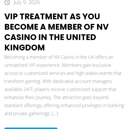
July 9, 2026
VIP TREATMENT AS YOU
BECOME A MEMBER OF NV
CASINO IN THE UNITED
KINGDOM
Becoming a member of NV Casino in the UK offers an
unmatched VIP experience. Members gain exclusive
access to customized services and high-stakes events that
transform gaming. With dedicated account managers
available 24/7, players receive customized support that
enhances their journey. The attraction goes beyond
standard offerings, offering enhanced privileges in banking
and private gatherings. […]