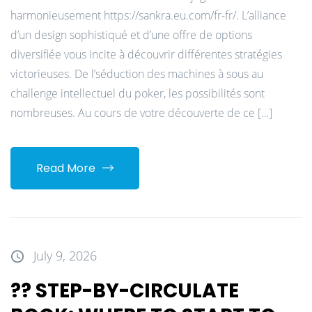
harmonieusement https://sankra.eu.com/fr-fr/. L’alliance
d’un design sophistiqué et d’une offre de options
diversifiée vous incite à découvrir différentes stratégies
victorieuses. De l’séduction des machines à sous au
challenge intellectuel du poker, les possibilités sont
nombreuses. Au cours de votre découverte de ce […]
Read More
July 9, 2026
?? STEP-BY-CIRCULATE