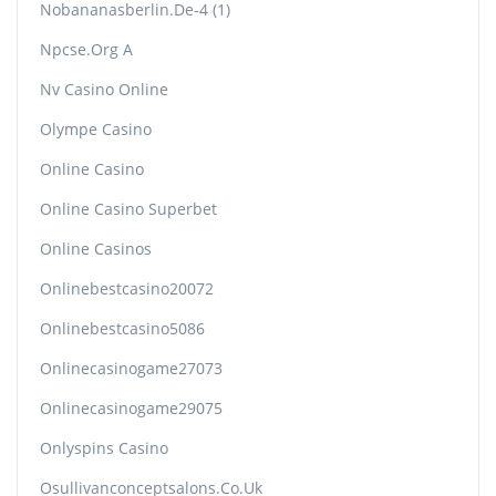
Nobananasberlin.de-4 (1)
Npcse.org A
Nv Casino Online
Olympe Casino
Online Casino
Online Casino Superbet
Online Casinos
Onlinebestcasino20072
Onlinebestcasino5086
Onlinecasinogame27073
Onlinecasinogame29075
Onlyspins Casino
Osullivanconceptsalons.co.uk