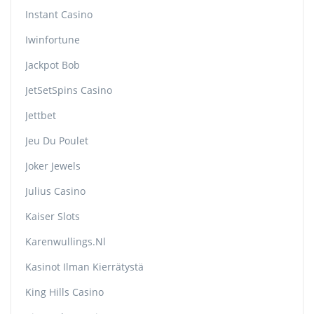
Instant Casino
Iwinfortune
Jackpot Bob
JetSetSpins Casino
Jettbet
Jeu Du Poulet
Joker Jewels
Julius Casino
Kaiser Slots
Karenwullings.nl
Kasinot Ilman Kierrätystä
King Hills Casino