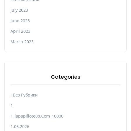
July 2023
June 2023
April 2023
March 2023
Categories
! Без Рубрики
1
1_lapapillote08.com_10000
1.06.2026