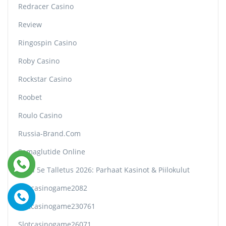
Redracer Casino
Review
Ringospin Casino
Roby Casino
Rockstar Casino
Roobet
Roulo Casino
Russia-Brand.com
Semaglutide Online
Skrill 5e Talletus 2026: Parhaat Kasinot & Piilokulut
Slotcasinogame2082
Slotcasinogame230761
Slotcasinogame26071