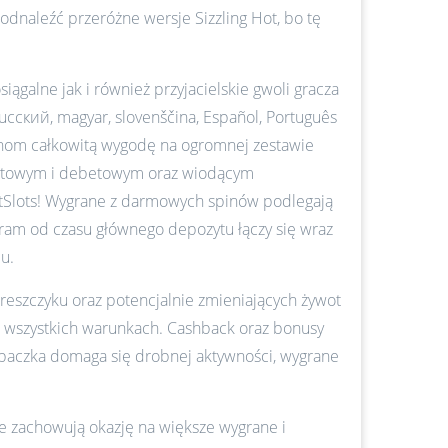
 odnaleźć przeróżne wersje Sizzling Hot, bo tę
galne jak i również przyjacielskie gwoli gracza
uсский, magyar, slovenščina, Español, Português
anom całkowitą wygodę na ogromnej zestawie
dytowym i debetowym oraz wiodącym
tSlots! Wygrane z darmowych spinów podlegają
am od czasu głównego depozytu łączy się wraz
u.
reszczyku oraz potencjalnie zmieniających żywot
o wszystkich warunkach. Cashback oraz bonusy
 paczka domaga się drobnej aktywności, wygrane
e zachowują okazję na większe wygrane i