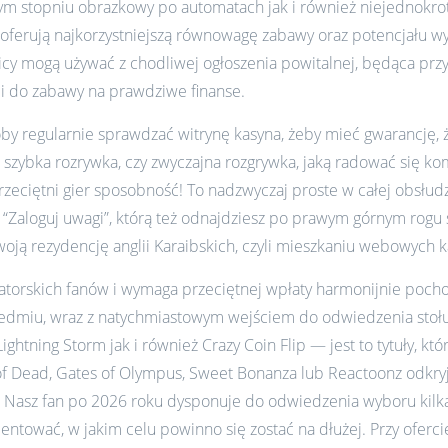
zym stopniu obrazkowy po automatach jak i również niejednokro
 oferują najkorzystniejszą równowagę zabawy oraz potencjału w
cy mogą używać z chodliwej ogłoszenia powitalnej, będąca pr
ci do zabawy na prawdziwe finanse.
łoby regularnie sprawdzać witrynę kasyna, żeby mieć gwarancję,
nie szybka rozrywka, czy zwyczajna rozgrywka, jaką radować się
ciętni gier sposobność! To nadzwyczaj proste w całej obsłudz
“Zaloguj uwagi”, którą też odnajdziesz po prawym górnym rogu s
swoją rezydencję anglii Karaibskich, czyli mieszkaniu webowych
owatorskich fanów i wymaga przeciętnej wpłaty harmonijnie poch
iedmiu, wraz z natychmiastowym wejściem do odwiedzenia stołu
ghtning Storm jak i również Crazy Coin Flip — jest to tytuły, któ
of Dead, Gates of Olympus, Sweet Bonanza lub Reactoonz odkryje
by. Nasz fan po 2026 roku dysponuje do odwiedzenia wyboru kilka
ntować, w jakim celu powinno się zostać na dłużej. Przy oferci