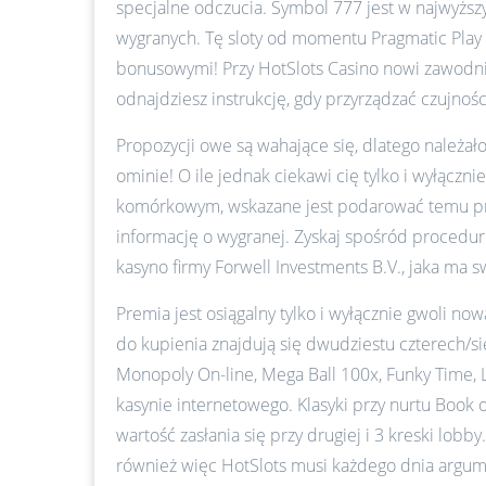
specjalne odczucia. Symbol 777 jest w najwyżs
wygranych. Tę sloty od momentu Pragmatic Play
bonusowymi! Przy HotSlots Casino nowi zawodni
odnajdziesz instrukcję, gdy przyrządzać czujnoś
Propozycji owe są wahające się, dlatego należa
ominie! O ile jednak ciekawi cię tylko i wyłącz
komórkowym, wskazane jest podarować temu prze
informację o wygranej. Zyskaj spośród procedur 
kasyno firmy Forwell Investments B.V., jaka ma 
Premia jest osiągalny tylko i wyłącznie gwoli n
do kupienia znajdują się dwudziestu czterech/s
Monopoly On-line, Mega Ball 100x, Funky Time, Li
kasynie internetowego. Klasyki przy nurtu Book 
wartość zasłania się przy drugiej i 3 kreski lob
również więc HotSlots musi każdego dnia argume