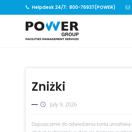
Helpdesk 24/7:
800-76937(POWER)
Zniżki
July 9, 2026
Dopuszczenie do odwiedzenia konta umożliwia 