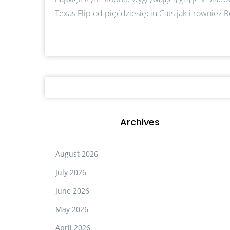
Texas Flip od pięćdziesięciu Cats jak i również 
Archives
August 2026
July 2026
June 2026
May 2026
April 2026