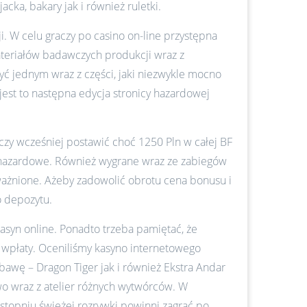
cka, bakary jak i również ruletki.
i. W celu graczy po casino on-line przystępna
ateriałów badawczych produkcji wraz z
ć jednym wraz z części, jaki niezwykle mocno
jest to następna edycja stronicy hazardowej
zy wcześniej postawić choć 1250 Pln w całej BF
y hazardowe. Również wygrane wraz ze zabiegów
ważnione. Ażeby zadowolić obrotu cena bonusu i
o depozytu.
asyn online. Ponadto trzeba pamiętać, że
e wpłaty. Oceniliśmy kasyno internetowego
abawę – Dragon Tiger jak i również Ekstra Andar
ywo wraz z atelier różnych wytwórców. W
stopniu świeżej rozrywki powinni zagrać po