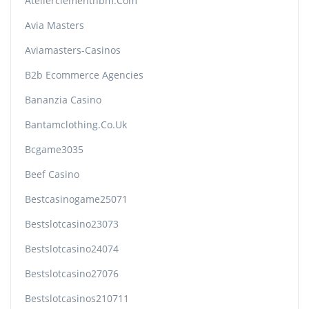
Atelierclementhbm.com
Avia Masters
Aviamasters-Casinos
B2b Ecommerce Agencies
Bananzia Casino
Bantamclothing.co.uk
Bcgame3035
Beef Casino
Bestcasinogame25071
Bestslotcasino23073
Bestslotcasino24074
Bestslotcasino27076
Bestslotcasinos210711