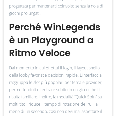
progettata per mantenerti coinvolto senza la noia di
giochi prolungati.
Perché WinLegends
è un Playground a
Ritmo Veloce
Dal momento in cui effettui il login, il layout snello
della lobby favorisce decisioni rapide. L’interfaccia
raggruppa le slot più popolari per tema e provider,
permettendoti di entrare subito in un gioco che ti
risulta familiare. Inoltre, la modalità “Quick Spin” su
molti titoli riduce il tempo di rotazione dei rulli a
meno di un secondo, così non devi mai aspettare il