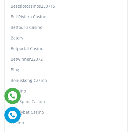
Bestslotcasinos250715
Bet Riviera Casino
Betfouru Casino
Betory
Betportal Casino
Betwinner22072
Blog
Bonuskong Casino
Britsino
Bull Spins Casino
Candybet Casino
Casino