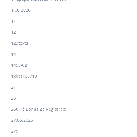
1.06.2026
11
12
123texts
14
1450A Z
1xbet180718
21
25
260 Kč Bonus Za Registraci
27.05.2026
279