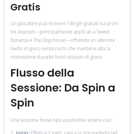
Gratis
Un giocatore può ricevere 180 giri gratuiti sui primi
tre depositi—principalmente applicati a Sweet
Bonanza e The Dog House—offrendo un ulteriore
livello di gioco senza rischi che mantiene alta la
motivazione durante brevi sessioni di gioco.
Flusso della
Sessione: Da Spin a
Spin
Una sessione breve tipica potrebbe essere così:
Inizio:
Effettua il login, carica la slot preferita (ad