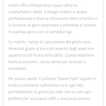
mobili offre un’esperienza quasi nativa su
smartphone e tablet. Il design reattivo si adatta
perfettamente a diverse dimensioni dello schermo, e
la funzione di gioco istantaneo ti permette di entrare
in qualsiasi gioco con un semplice tap.
Su mobile, i tempi di caricamento dei giochi sono
dimezzati grazie al pre‑caricamento degli asset non
appena tocchi l’icona della lobby. Questo mantiene
fluida la sessione—senza attese per textures o
animazioni.
Per pause rapide, il pulsante “Speed Spin” appare in
modo prominente sull’interfaccia di ogni slot,
permettendoti di girare più volte con un solo tap—
perfetto per una pausa caffè o una pausa pranzo.