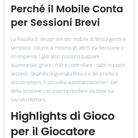
Perché il Mobile Conta
per Sessioni Brevi
La filosofia di design del sito mobile di WinLegends è
semplice: ridurre al minimo gli attriti tra decisione e
ricompensa. I giocatori possono piazzare
scommesse, girare i rulli e controllare i saldi in pochi
secondi. Quando la giornata finisce e sei pronto a
disconnetterti, il sito salva automaticamente i dati
della sessione così puoi riprendere da dove hai
lasciato domani.
Highlights di Gioco
per il Giocatore