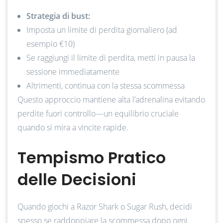
Strategia di bust:
Imposta un limite di perdita giornaliero (ad
esempio €10)
Se raggiungi il limite di perdita, metti in pausa la
sessione immediatamente
Altrimenti, continua con la stessa scommessa
Questo approccio mantiene alta l’adrenalina evitando
perdite fuori controllo—un equilibrio cruciale
quando si mira a vincite rapide.
Tempismo Pratico
delle Decisioni
Quando giochi a Razor Shark o Sugar Rush, decidi
spesso se raddoppiare la scommessa dopo ogni