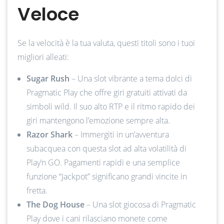
Veloce
Se la velocità è la tua valuta, questi titoli sono i tuoi
migliori alleati:
Sugar Rush
– Una slot vibrante a tema dolci di
Pragmatic Play che offre giri gratuiti attivati da
simboli wild. Il suo alto RTP e il ritmo rapido dei
giri mantengono l’emozione sempre alta.
Razor Shark
– Immergiti in un’avventura
subacquea con questa slot ad alta volatilità di
Play’n GO. Pagamenti rapidi e una semplice
funzione “Jackpot” significano grandi vincite in
fretta.
The Dog House
– Una slot giocosa di Pragmatic
Play dove i cani rilasciano monete come