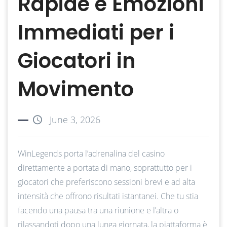
Rapide e Emozioni
Immediati per i
Giocatori in
Movimento
June 3, 2026
WinLegends porta l’adrenalina del casino
direttamente a portata di mano, soprattutto per i
giocatori che preferiscono sessioni brevi e ad alta
intensità che offrono risultati istantanei. Che tu stia
facendo una pausa tra una riunione e l’altra o
rilassandoti dopo una lunga giornata, la piattaforma è