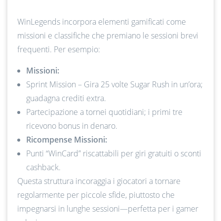
WinLegends incorpora elementi gamificati come
missioni e classifiche che premiano le sessioni brevi
frequenti. Per esempio:
Missioni:
Sprint Mission – Gira 25 volte Sugar Rush in un’ora;
guadagna crediti extra.
Partecipazione a tornei quotidiani; i primi tre
ricevono bonus in denaro.
Ricompense Missioni:
Punti “WinCard” riscattabili per giri gratuiti o sconti
cashback.
Questa struttura incoraggia i giocatori a tornare
regolarmente per piccole sfide, piuttosto che
impegnarsi in lunghe sessioni—perfetta per i gamer