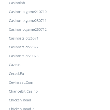
Casinolab
Casinoslotgame210710
Casinoslotgame230711
Casinoslotgame250712
Casinostslot26071
Casinostslot27072
Casinostslot29073
Cazeus
Ceced.eu
Cevinsaat.com
ChanceBit Casino
Chicken Road
Chicken Road 2