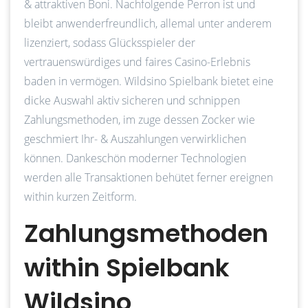
& attraktiven Boni. Nachfolgende Perron ist und
bleibt anwenderfreundlich, allemal unter anderem
lizenziert, sodass Glücksspieler der
vertrauenswürdiges und faires Casino-Erlebnis
baden in vermögen. Wildsino Spielbank bietet eine
dicke Auswahl aktiv sicheren und schnippen
Zahlungsmethoden, im zuge dessen Zocker wie
geschmiert Ihr- & Auszahlungen verwirklichen
können. Dankeschön moderner Technologien
werden alle Transaktionen behütet ferner ereignen
within kurzen Zeitform.
Zahlungsmethoden
within Spielbank
Wildsino