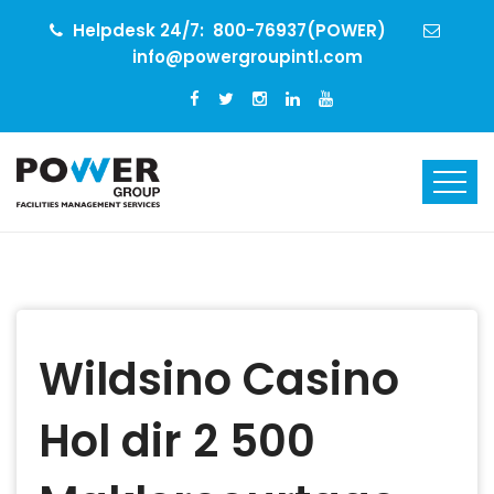
Helpdesk 24/7:
800-76937(POWER)
info@powergroupintl.com
Wildsino Casino
Hol dir 2 500