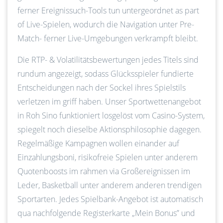
ferner Ereignissuch-Tools tun untergeordnet as part
of Live-Spielen, wodurch die Navigation unter Pre-
Match- ferner Live-Umgebungen verkrampft bleibt.
Die RTP- & Volatilitätsbewertungen jedes Titels sind
rundum angezeigt, sodass Glücksspieler fundierte
Entscheidungen nach der Sockel ihres Spielstils
verletzen im griff haben. Unser Sportwettenangebot
in Roh Sino funktioniert losgelöst vom Casino-System,
spiegelt noch dieselbe Aktionsphilosophie dagegen.
Regelmäßige Kampagnen wollen einander auf
Einzahlungsboni, risikofreie Spielen unter anderem
Quotenboosts im rahmen via Großereignissen im
Leder, Basketball unter anderem anderen trendigen
Sportarten. Jedes Spielbank-Angebot ist automatisch
qua nachfolgende Registerkarte „Mein Bonus” und