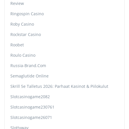
Review
Ringospin Casino
Roby Casino
Rockstar Casino
Roobet
Roulo Casino
Russia-Brand.com
Semaglutide Online
Skrill 5e Talletus 2026: Parhaat Kasinot & Piilokulut
Slotcasinogame2082
Slotcasinogame230761
Slotcasinogame26071
Slottyway