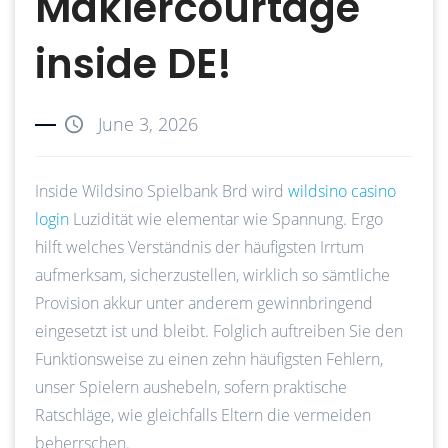
Maklercourtage
inside DE!
June 3, 2026
Inside Wildsino Spielbank Brd wird
wildsino casino
login
Luzidität wie elementar wie Spannung. Ergo
hilft welches Verständnis der häufigsten Irrtum
aufmerksam, sicherzustellen, wirklich so sämtliche
Provision akkur unter anderem gewinnbringend
eingesetzt ist und bleibt.
Folglich auftreiben Sie den
Funktionsweise zu einen zehn häufigsten Fehlern,
unser Spielern aushebeln, sofern praktische
Ratschläge, wie gleichfalls Eltern die vermeiden
beherrschen.