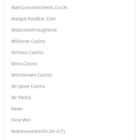
Manicceramicsherts.co.uk
Margot-Foodbar.com
Medicinethroughtime
Millioner Casino
Millionz Casino
Mino Casino
Monsterwin Casino
Mr Jones Casino
Mr Pacho
News
Nine Win
Nobananasberlin.de-4 (1)