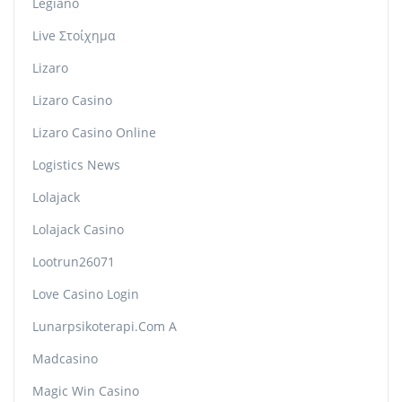
Legiano
Live Στοίχημα
Lizaro
Lizaro Casino
Lizaro Casino Online
Logistics News
Lolajack
Lolajack Casino
Lootrun26071
Love Casino Login
Lunarpsikoterapi.com A
Madcasino
Magic Win Casino