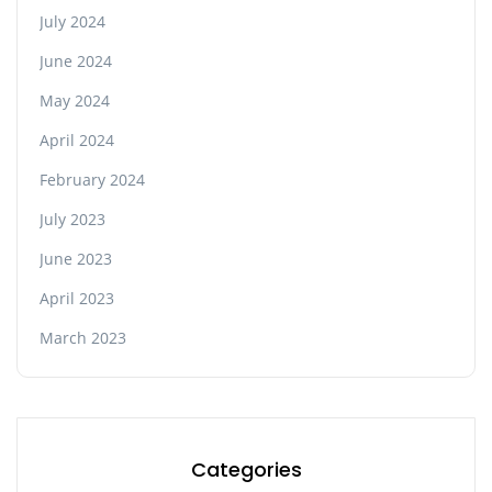
July 2024
June 2024
May 2024
April 2024
February 2024
July 2023
June 2023
April 2023
March 2023
Categories