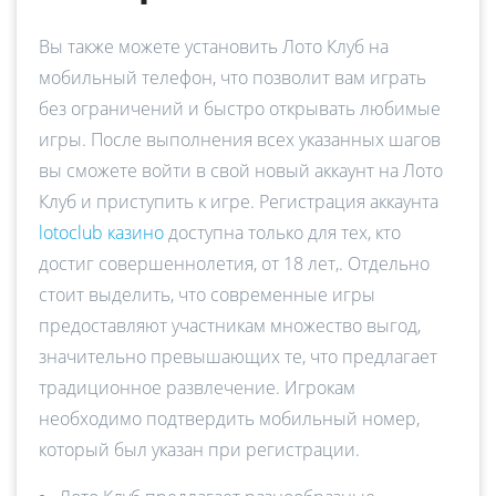
Вы также можете установить Лото Клуб на
мобильный телефон, что позволит вам играть
без ограничений и быстро открывать любимые
игры. После выполнения всех указанных шагов
вы сможете войти в свой новый аккаунт на Лото
Клуб и приступить к игре. Регистрация аккаунта
lotoclub казино
доступна только для тех, кто
достиг совершеннолетия, от 18 лет,. Отдельно
стоит выделить, что современные игры
предоставляют участникам множество выгод,
значительно превышающих те, что предлагает
традиционное развлечение. Игрокам
необходимо подтвердить мобильный номер,
который был указан при регистрации.