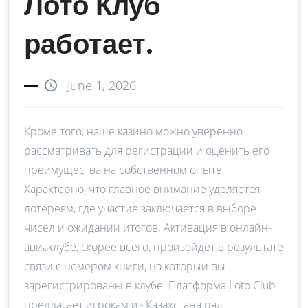
Лото Клуб
работает.
June 1, 2026
Кроме того, наше казино можно уверенно
рассматривать для регистрации и оценить его
преимущества на собственном опыте.
Характерно, что главное внимание уделяется
лотереям, где участие заключается в выборе
чисел и ожидании итогов. Активация в онлайн-
авиаклубе, скорее всего, произойдет в результате
связи с номером книги, на который вы
зарегистрированы в клубе.
Платформа Loto Club
предлагает игрокам из Казахстана ряд