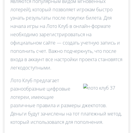
являются популярным видом мгновенных
лотерей), который позволяет игрокам быстро
узнать результаты после покупки билета. Для
начала игры на Лото Клуб в онлайн-формате
необходимо зарегистрироваться на
официальном сайте — создать учетную запись и
пополнить счет. Важно подчеркнуть, что после
входа в аккаунт все настройки проекта становятся
легкодоступными.
Лото Клуб предлагает
разнообразные цифровые
лотереи, имеющие
различные правила и размеры джекпотов.
Деньги будут зачислены на тот платежный метод,
который использовался для пополнения.