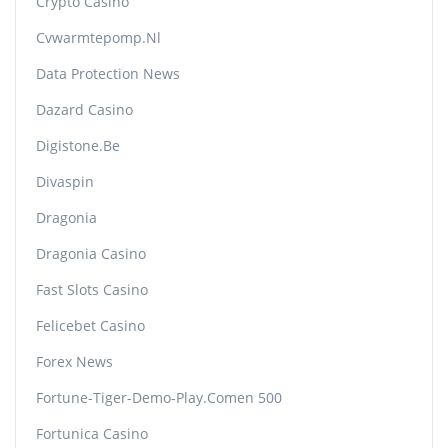
Crypto Casino
Cvwarmtepomp.nl
Data Protection News
Dazard Casino
Digistone.be
Divaspin
Dragonia
Dragonia Casino
Fast Slots Casino
Felicebet Casino
Forex News
Fortune-Tiger-Demo-Play.comen 500
Fortunica Casino