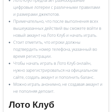
Лото Клуб предлагает разнообразные
цифровые лотереи с различными правилами
и размерами джекпотов.
Примечательно, что после выполнения всех
вышеуказанных действий вы сможете войти в
новый аккаунт на Лото Клуб и начать играть.
Стоит отметить, что игроки должны
подтвердить номер телефона, указанный во
время регистрации.
Чтобы начать играть в Лото Клуб онлайн,
нужно зарегистрироваться на официальном
сайте, создать аккаунт и пополнить баланс.
Можно играть анонимно, не создавая аккаунт и
не пополняя депозит.
Лото Клуб