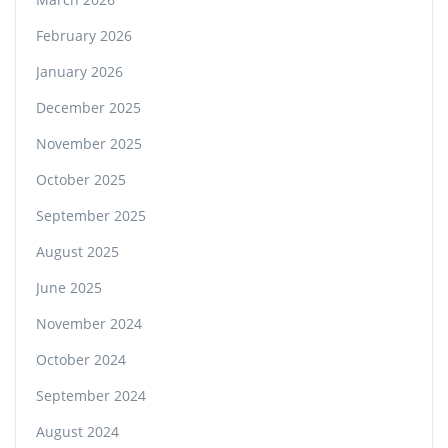
February 2026
January 2026
December 2025
November 2025
October 2025
September 2025
August 2025
June 2025
November 2024
October 2024
September 2024
August 2024