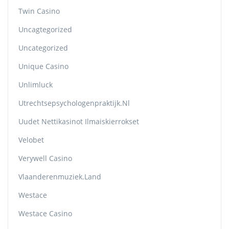
Twin Casino
Uncagtegorized
Uncategorized
Unique Casino
Unlimluck
Utrechtsepsychologenpraktijk.nl
Uudet Nettikasinot Ilmaiskierrokset
Velobet
Verywell Casino
Vlaanderenmuziek.land
Westace
Westace Casino