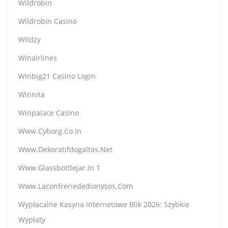
Wildrobin
Wildrobin Casino
Wildzy
Winairlines
Winbig21 Casino Login
Winnita
Winpalace Casino
Www.cyborg.co.in
Www.dekoratifdogaltas.net
Www.glassbottlejar.in 1
Www.laconfreriededionysos.com
Wypłacalne Kasyna Internetowe Blik 2026: Szybkie
Wypłaty