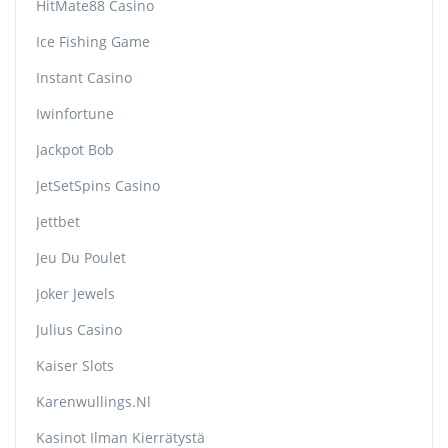
HitMate88 Casino
Ice Fishing Game
Instant Casino
Iwinfortune
Jackpot Bob
JetSetSpins Casino
Jettbet
Jeu Du Poulet
Joker Jewels
Julius Casino
Kaiser Slots
Karenwullings.nl
Kasinot Ilman Kierrätystä