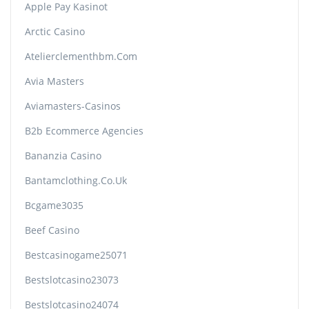
Apple Pay Kasinot
Arctic Casino
Atelierclementhbm.com
Avia Masters
Aviamasters-Casinos
B2b Ecommerce Agencies
Bananzia Casino
Bantamclothing.co.uk
Bcgame3035
Beef Casino
Bestcasinogame25071
Bestslotcasino23073
Bestslotcasino24074