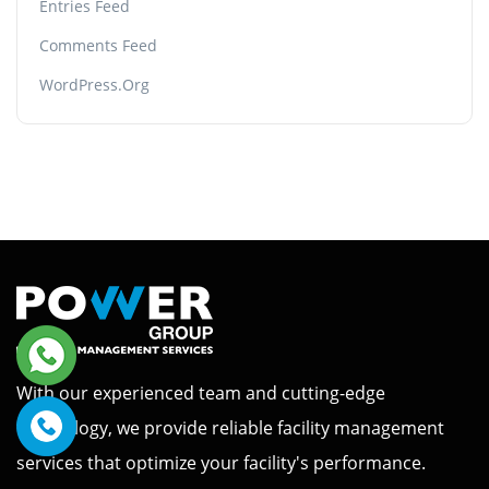
Entries Feed
Comments Feed
WordPress.org
With our experienced team and cutting-edge
technology, we provide reliable facility management
services that optimize your facility's performance.