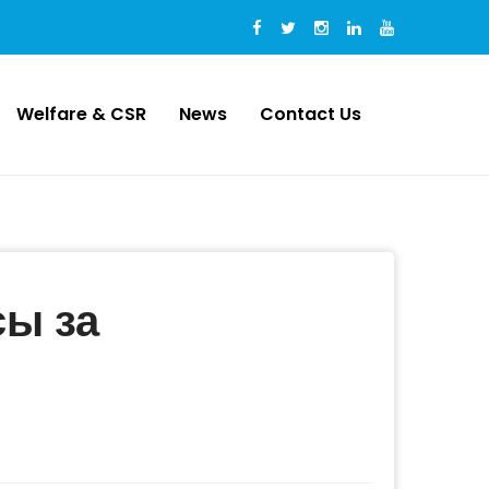
Welfare & CSR
News
Contact Us
сы за