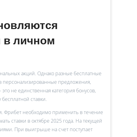
бновляются
ы в личном
ональных акций. Однако разные бесплатные
рез персонализированные предложения,
 это не единственная категория бонусов,
 бесплатной ставки.
я. Фрибет необходимо применить в течение
ать ставки в октябре 2025 года. На текущей
иями. При выигрыше на счет поступает