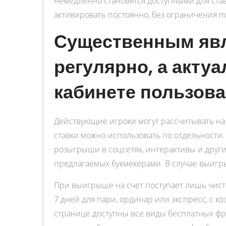
немедленно становятся доступными для ста
активировать постоянно, без ограничения по
Существенным явл
регулярно, а акту
кабинете пользова
Действующие игроки могут рассчитывать на
ставки можно использовать по отдельности.
розыгрыши в соцсетях, интерактивы и други
предлагаемых букмекерами. В случае выигр
При выигрыше на счет поступает лишь чис
7 дней для пари, ординар или экспресс, с к
странице доступны все виды бесплатных ф