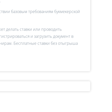
.
тствии базовым требованиям букмекерской
ет делать ставки или проводить
истрироваться и загрузить документ в
рнирам. Бесплатные ставки без отыгрыша