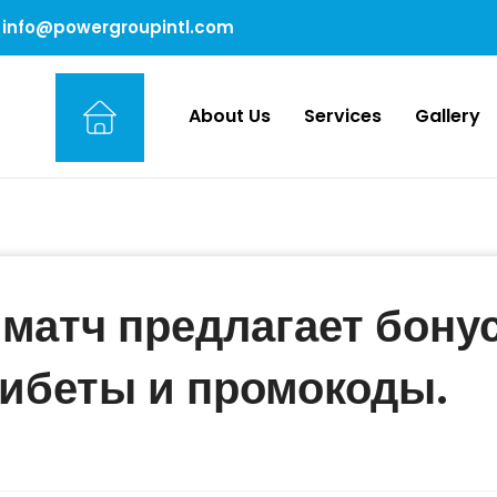
info@powergroupintl.com
About Us
Services
Gallery
иматч предлагает бону
ибеты и промокоды.