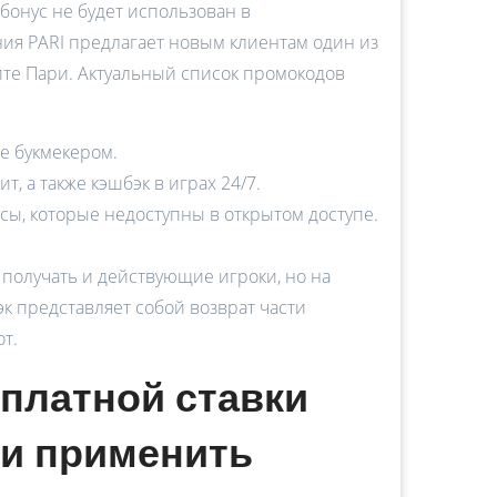
бонус не будет использован в
ния PARI предлагает новым клиентам один из
йте Пари. Актуальный список промокодов
е букмекером.
, а также кэшбэк в играх 24/7.
сы, которые недоступны в открытом доступе.
 получать и действующие игроки, но на
эк представляет собой возврат части
т.
сплатной ставки
ли применить