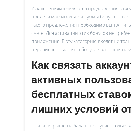
Исключениями являются предложения (связан
предела максимальной суммы бонуса — все 
такого предложения необходимо выполнить 
счете.
Для активации этих бонусов не требу
приложения. В эту категорию входят не тол
перечисленные типы бонусов рано или позд
Как связать аккау
активных пользов
бесплатных ставок
лишних условий о
При выигрыше на баланс поступает только ч