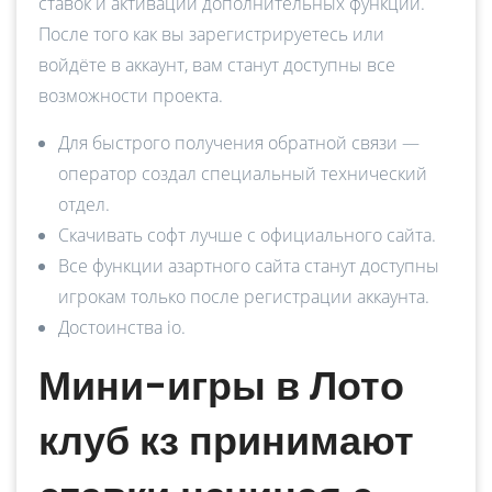
ставок и активации дополнительных функций.
После того как вы зарегистрируетесь или
войдёте в аккаунт, вам станут доступны все
возможности проекта.
Для быстрого получения обратной связи —
оператор создал специальный технический
отдел.
Скачивать софт лучше с официального сайта.
Все функции азартного сайта станут доступны
игрокам только после регистрации аккаунта.
Достоинства io.
Мини-игры в Лото
клуб кз принимают