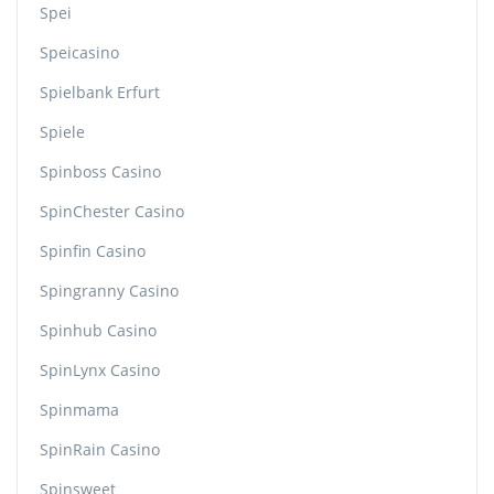
Spei
Speicasino
Spielbank Erfurt
Spiele
Spinboss Casino
SpinChester Casino
Spinfin Casino
Spingranny Casino
Spinhub Casino
SpinLynx Casino
Spinmama
SpinRain Casino
Spinsweet