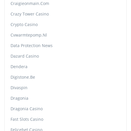
Craigieonmain.com
Crazy Tower Сasino
Crypto Casino
Cvwarmtepomp.nl
Data Protection News
Dazard Casino
Dendera
Digistone.be
Divaspin
Dragonia
Dragonia Casino
Fast Slots Casino
Felicebet Casino