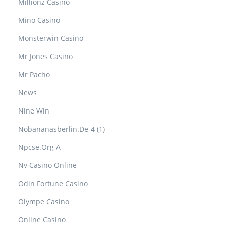
Millionz Casino
Mino Casino
Monsterwin Casino
Mr Jones Casino
Mr Pacho
News
Nine Win
Nobananasberlin.de-4 (1)
Npcse.org A
Nv Casino Online
Odin Fortune Casino
Olympe Casino
Online Casino