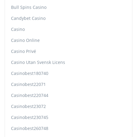
Bull Spins Casino
Candybet Casino
Casino
Casino Online
Casino Privé
Casino Utan Svensk Licens
Casinobest180740
Casinobest22071
Casinobest220744
Casinobest23072
Casinobest230745
Casinobest260748