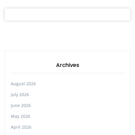
Archives
August 2026
July 2026
June 2026
May 2026
April 2026