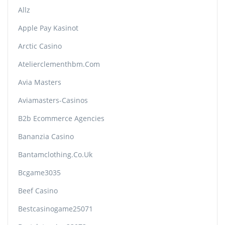
Allz
Apple Pay Kasinot
Arctic Casino
Atelierclementhbm.com
Avia Masters
Aviamasters-Casinos
B2b Ecommerce Agencies
Bananzia Casino
Bantamclothing.co.uk
Bcgame3035
Beef Casino
Bestcasinogame25071