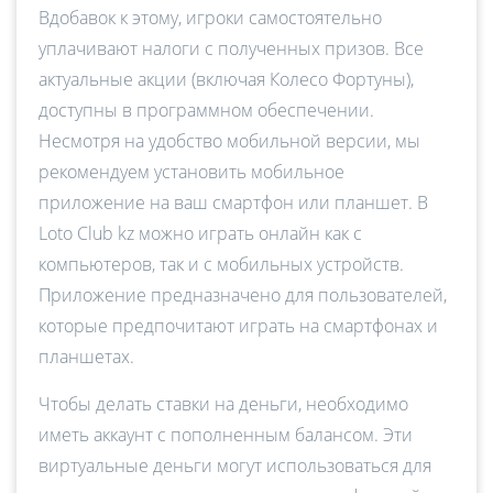
Вдобавок к этому, игроки самостоятельно
уплачивают налоги с полученных призов. Все
актуальные акции (включая Колесо Фортуны),
доступны в программном обеспечении.
Несмотря на удобство мобильной версии, мы
рекомендуем установить мобильное
приложение на ваш смартфон или планшет. В
Loto Club kz можно играть онлайн как с
компьютеров, так и с мобильных устройств.
Приложение предназначено для пользователей,
которые предпочитают играть на смартфонах и
планшетах.
Чтобы делать ставки на деньги, необходимо
иметь аккаунт с пополненным балансом. Эти
виртуальные деньги могут использоваться для