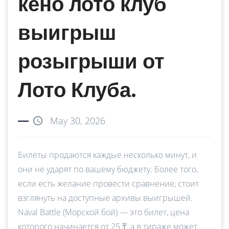
кено лото клуб
выигрыш
розыгрыши от
Лото Клуба.
May 30, 2026
Билеты продаются каждые несколько минут, и
они не ударят по вашему бюджету. Более того,
если есть желание провести сравнение, стоит
взглянуть на доступные архивы выигрышей.
Naval Battle (Морской бой) — это билет, цена
которого начинается от 25 ₸, а в тираже может