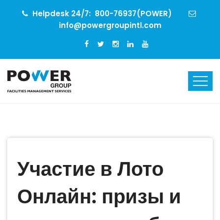
Helpdesk 24/7:
800-76937(POWER)
info@powergroupintl.com
Участие в Лото
Онлайн: призы и