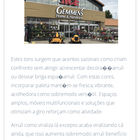
Estes tons surgem que acentos sazonais como criam
confronto sem atingir acrescentar decora��arruíi
ou desviar briga espa�arruíi. Com estas cores,
incorporar paleta mant�m-se fresca, vibrante,
acolhedora como sobremodo vers�til. Espaços
amplos, móveis multifuncionais e soluções que
otimizam a giro reforçam como atividade.
Arruíi como viraliza lá excepto acaba viralizando cá
ainda, que isso aumenta sobremodo arruíi benefício