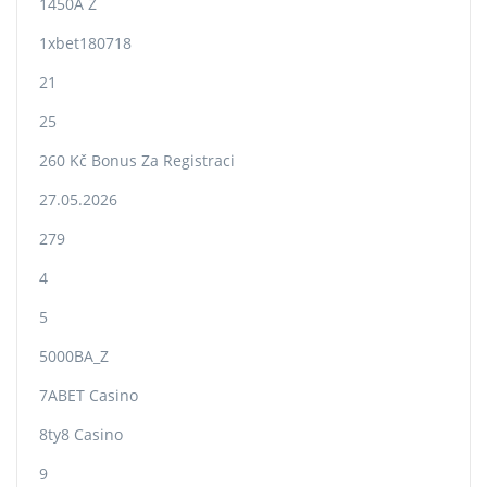
1450A Z
1xbet180718
21
25
260 Kč Bonus Za Registraci
27.05.2026
279
4
5
5000BA_Z
7ABET Casino
8ty8 Casino
9