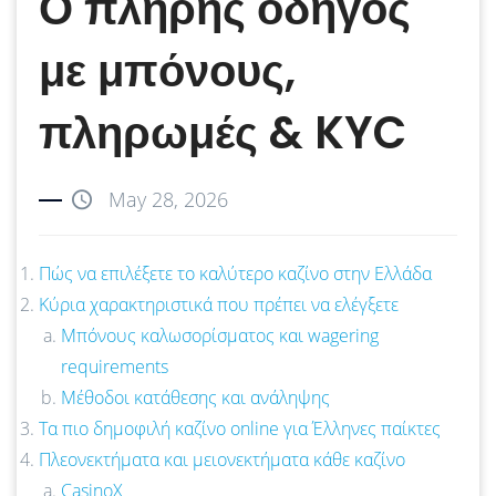
Ο πλήρης οδηγός
με μπόνους,
πληρωμές & KYC
May 28, 2026
Πώς να επιλέξετε το καλύτερο καζίνο στην Ελλάδα
Κύρια χαρακτηριστικά που πρέπει να ελέγξετε
Μπόνους καλωσορίσματος και wagering
requirements
Μέθοδοι κατάθεσης και ανάληψης
Τα πιο δημοφιλή καζίνο online για Έλληνες παίκτες
Πλεονεκτήματα και μειονεκτήματα κάθε καζίνο
CasinoX