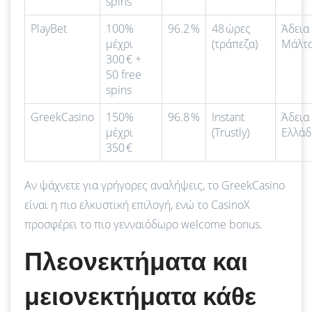
spins
PlayBet
100%
96.2 %
48 ώρες
Άδεια
μέχρι
(τράπεζα)
Μάλτ
300 € +
50 free
spins
GreekCasino
150%
96.8 %
Instant
Άδεια
μέχρι
(Trustly)
Ελλάδ
350 €
Αν ψάχνετε για γρήγορες αναλήψεις, το GreekCasino
είναι η πιο ελκυστική επιλογή, ενώ το CasinoX
προσφέρει το πιο γενναιόδωρο welcome bonus.
Πλεονεκτήματα και
μειονεκτήματα κάθε