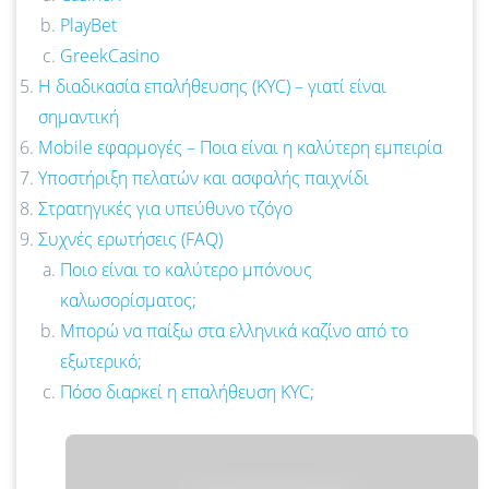
PlayBet
GreekCasino
Η διαδικασία επαλήθευσης (KYC) – γιατί είναι
σημαντική
Mobile εφαρμογές – Ποια είναι η καλύτερη εμπειρία
Υποστήριξη πελατών και ασφαλής παιχνίδι
Στρατηγικές για υπεύθυνο τζόγο
Συχνές ερωτήσεις (FAQ)
Ποιο είναι το καλύτερο μπόνους
καλωσορίσματος;
Μπορώ να παίξω στα ελληνικά καζίνο από το
εξωτερικό;
Πόσο διαρκεί η επαλήθευση KYC;