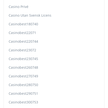
Casino Privé
Casino Utan Svensk Licens
Casinobest180740
Casinobest22071
Casinobest220744
Casinobest23072
Casinobest230745
Casinobest260748
Casinobest270749
Casinobest280750
Casinobest290751
Casinobest300753