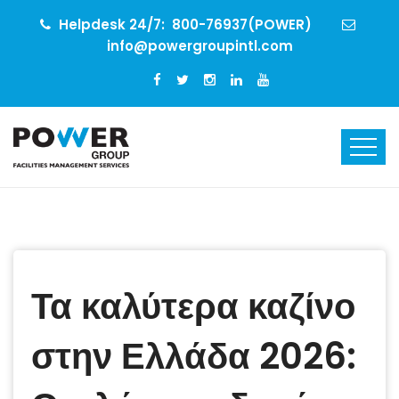
Helpdesk 24/7:
800-76937(POWER)
info@powergroupintl.com
Τα καλύτερα καζίνο
στην Ελλάδα 2026: