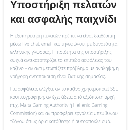
Υποστήριξη πελατών
και ασφαλής παιχνίδι
Η εξυπηρέτηση πελατών πρέπει να είναι διαθέσιμη
μέσω live chat, email και τηλεφώνου, με δυνατότητα
ελληνικής γλώσσας. Η ποιότητα της υποστήριξης
συχνά αντικατοπτρίζει το επίπεδο ασφάλειας του
καζίνο – αν αντιμετωπίζετε πρόβλημα με ανάληψη, η
γρήγορη ανταπόκριση είναι ζωτικής σημασίας.
Για ασφάλεια, ελέγξτε αν το καζίνο χρησιμοποιεί SSL
κρυπτογράφηση, αν έχει άδεια από αξιόπιστη αρχή
(π.χ. Malta Gaming Authority ή Hellenic Gaming
Commission) και αν προσφέρει εργαλεία υπεύθυνου
τζόγου όπως όρια κατάθεσης ή αυτοαποκλεισμό.