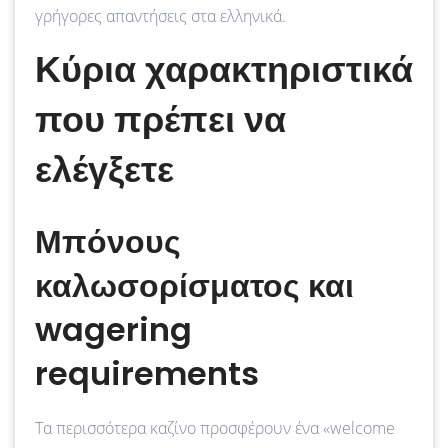
γρήγορες απαντήσεις στα ελληνικά.
Κύρια χαρακτηριστικά
που πρέπει να
ελέγξετε
Μπόνους
καλωσορίσματος και
wagering
requirements
Τα περισσότερα καζίνο προσφέρουν ένα «welcome