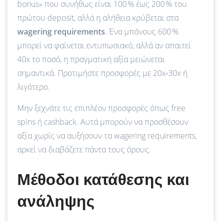
bonus» που συνήθως είναι 100 % έως 200 % του
πρώτου deposit, αλλά η αλήθεια κρύβεται στα
wagering requirements
. Ένα μπόνους 600 %
μπορεί να φαίνεται εντυπωσιακό, αλλά αν απαιτεί
40x το ποσό, η πραγματική αξία μειώνεται
σημαντικά. Προτιμήστε προσφορές με 20x‑30x ή
λιγότερο.
Μην ξεχνάτε τις επιπλέον προσφορές όπως free
spins ή cashback. Αυτά μπορούν να προσθέσουν
αξία χωρίς να αυξήσουν τα wagering requirements,
αρκεί να διαβάζετε πάντα τους όρους.
Μέθοδοι κατάθεσης και
ανάληψης