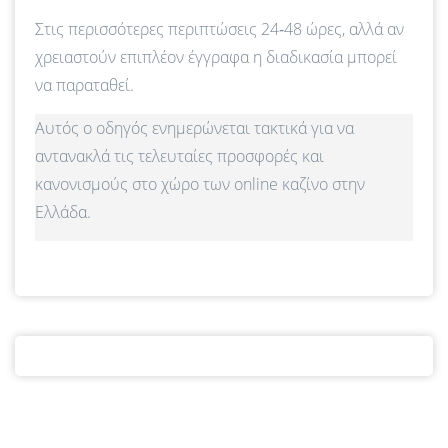
Στις περισσότερες περιπτώσεις 24‑48 ώρες, αλλά αν
χρειαστούν επιπλέον έγγραφα η διαδικασία μπορεί
να παραταθεί.
Αυτός ο οδηγός ενημερώνεται τακτικά για να
αντανακλά τις τελευταίες προσφορές και
κανονισμούς στο χώρο των online καζίνο στην
Ελλάδα.