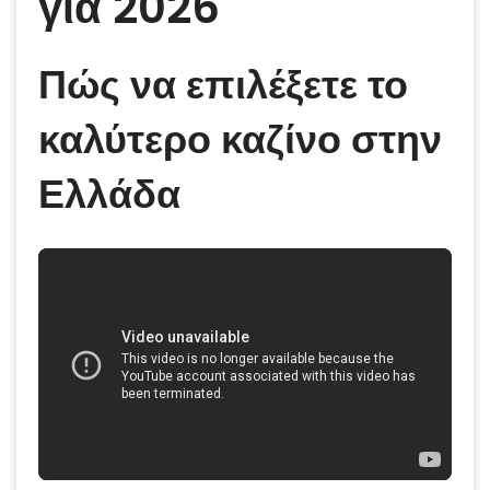
για 2026
Πώς να επιλέξετε το
καλύτερο καζίνο στην
Ελλάδα