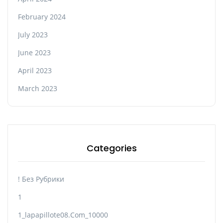
February 2024
July 2023
June 2023
April 2023
March 2023
Categories
! Без Рубрики
1
1_lapapillote08.com_10000