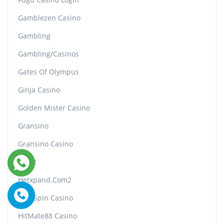
Gamblezen Casino
Gambling
Gambling/casinos
Gates Of Olympus
Ginja Casino
Golden Mister Casino
Gransino
Gransino Casino
Gtbet
Hetxpand.com2
HighSpin Casino
HitMate88 Casino