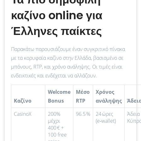
καζίνο online για
Έλληνες παίκτες
Παρακάτω παρουσιάζουμε έναν συγκριτικό πίνακα
με τα κορυφαία καζίνο στην Ελλάδα, βασισμένο σε
μπόνους, RTP, και χρόνο ανάληψης. Οι τιμές είναι
ενδεικτικές και ενδέχεται να αλλάζουν.
Welcome
Μέσο
Χρόνος
Καζίνο
Bonus
RTP
ανάληψης
Άδει
CasinoX
200%
96.5 %
24 ώρες
Άδεια
μέχρι
(e‑wallet)
Κύπρ
400 € +
100 free