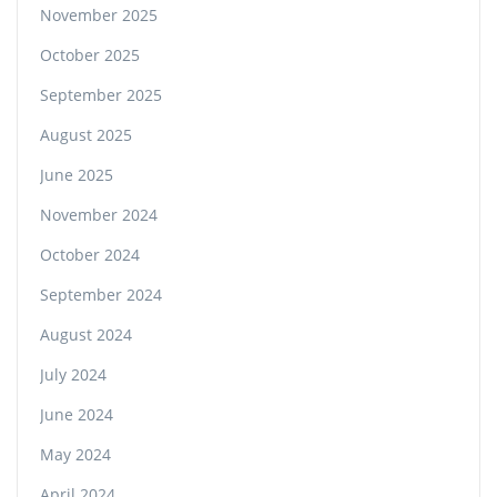
November 2025
October 2025
September 2025
August 2025
June 2025
November 2024
October 2024
September 2024
August 2024
July 2024
June 2024
May 2024
April 2024