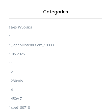
Categories
! Без Рубрики
1
1_lapapillote08.com_10000
1.06.2026
11
12
123texts
14
1450A Z
1xbet180718