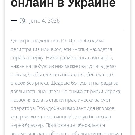
онлайн в Украине
June 4, 2026
Для игры на деньги в Pin Up необходима
регистрация или вход, эти кнопки находятся
справа вверху. Ниже размещены сами игры,
нажав на любую из них можно запустить демо
режим, чтобы сделать несколько бесплатных
ставок без риска. Щедрые бонусы и награды за
лояльность значительно снижают риски игрока,
позволяя делать ставки практически за счет
оператора. Это удобный вариант для игроков,
которые хотят постоянный доступ без входа
через браузер. Приложение обновляется
автоматически, работает стабильно и использует