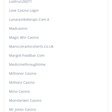
Lootrun26071
Love Casino Login
Lunarpsikoterapi.com A
Madcasino
Magic Win Casino
Manicceramicsherts.co.uk
Margot-Foodbar.com
Medicinethroughtime
Millioner Casino
Millionz Casino
Mino Casino
Monsterwin Casino
Mr Jones Casino