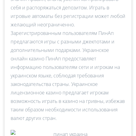
себя и распоряжаться депозитом. Играть в
игровые автоматы без регистрации может любой
желающий неограниченно.
Зарегистрированным пользователям ПинАп
предлагаются игры с разными джекпотами и
дополнительными подарками. Украинское
онлайн казино ПинАп предоставляет
информацию пользователям сети и игрокам на
украинском языке, соблюдая требования
законодательства страны. Украинское
лицензионное казино предлагает игрокам
возможность играть в казино на гривны, избежав
таким образом необходимости использования
валют других стран.