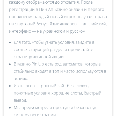
каждому отображаются до открытия. После
регистрации в Пин Ап казино онлайн и первого
пополнения каждый новый игрок получает право
на стартовый бонус. Язык дилеров — английский,
интерфейс — на украинском и русском.
Для того, чтобы узнать условия, зайдите в
соответствующий раздел и пролистайте
страницу активной акции.
В казино Pin Up есть ряд автоматов, которые
стабильно входят в топ и часто используются в
акциях.
Из плюсов — ровный сайт без глюков,
понятные условия, хорошие слоты, быстрый
вывод.
Мы предусмотрели простую и безопасную
систему регистрации.