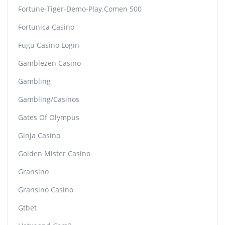
Fortune-Tiger-Demo-Play.comen 500
Fortunica Casino
Fugu Casino Login
Gamblezen Casino
Gambling
Gambling/casinos
Gates Of Olympus
Ginja Casino
Golden Mister Casino
Gransino
Gransino Casino
Gtbet