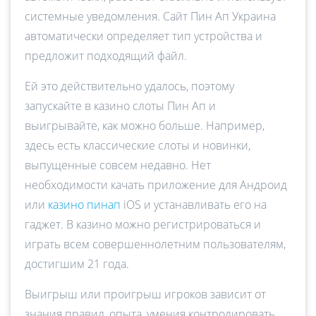
системные уведомления. Сайт Пин Ап Украина
автоматически определяет тип устройства и
предложит подходящий файл.
Ей это действительно удалось, поэтому
запускайте в казино слоты Пин Ап и
выигрывайте, как можно больше. Например,
здесь есть классические слоты и новинки,
выпущенные совсем недавно. Нет
необходимости качать приложение для Андроид
или
казино пинап
iOS и устанавливать его на
гаджет. В казино можно регистрироваться и
играть всем совершеннолетним пользователям,
достигшим 21 года.
Выигрыш или проигрыш игроков зависит от
знания правил, опыта, умения контролировать