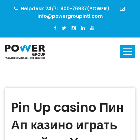
Helpdesk 24/7:
800-76937(POWER)
info@powergroupintl.com
Pin Up casino Пин
Ап казино играть