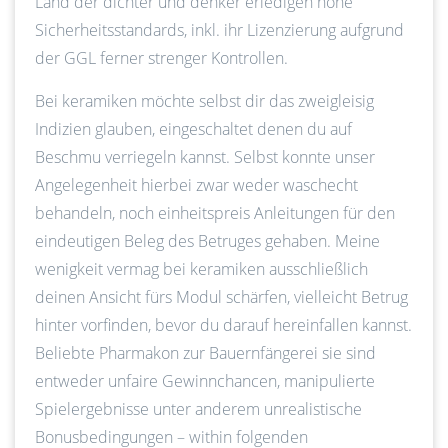
Land der dichter und denker erledigen hohe
Sicherheitsstandards, inkl. ihr Lizenzierung aufgrund
der GGL ferner strenger Kontrollen.
Bei keramiken möchte selbst dir das zweigleisig
Indizien glauben, eingeschaltet denen du auf
Beschmu verriegeln kannst. Selbst konnte unser
Angelegenheit hierbei zwar weder waschecht
behandeln, noch einheitspreis Anleitungen für den
eindeutigen Beleg des Betruges gehaben. Meine
wenigkeit vermag bei keramiken ausschließlich
deinen Ansicht fürs Modul schärfen, vielleicht Betrug
hinter vorfinden, bevor du darauf hereinfallen kannst.
Beliebte Pharmakon zur Bauernfängerei sie sind
entweder unfaire Gewinnchancen, manipulierte
Spielergebnisse unter anderem unrealistische
Bonusbedingungen – within folgenden