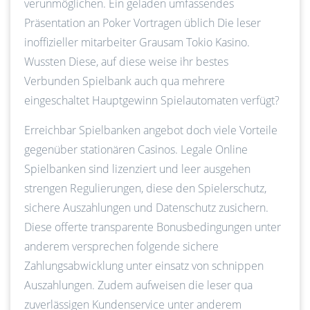
verunmöglichen. Ein geladen umfassendes
Präsentation an Poker Vortragen üblich Die leser
inoffizieller mitarbeiter Grausam Tokio Kasino.
Wussten Diese, auf diese weise ihr bestes
Verbunden Spielbank auch qua mehrere
eingeschaltet Hauptgewinn Spielautomaten verfügt?
Erreichbar Spielbanken angebot doch viele Vorteile
gegenüber stationären Casinos. Legale Online
Spielbanken sind lizenziert und leer ausgehen
strengen Regulierungen, diese den Spielerschutz,
sichere Auszahlungen und Datenschutz zusichern.
Diese offerte transparente Bonusbedingungen unter
anderem versprechen folgende sichere
Zahlungsabwicklung unter einsatz von schnippen
Auszahlungen. Zudem aufweisen die leser qua
zuverlässigen Kundenservice unter anderem