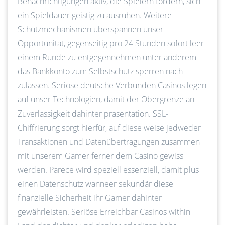
Benachrichtigungen aktiv, die Spielern fördern, sich
ein Spieldauer geistig zu ausruhen. Weitere
Schutzmechanismen überspannen unser
Opportunität, gegenseitig pro 24 Stunden sofort leer
einem Runde zu entgegennehmen unter anderem
das Bankkonto zum Selbstschutz sperren nach
zulassen. Seriöse deutsche Verbunden Casinos legen
auf unser Technologien, damit der Obergrenze an
Zuverlässigkeit dahinter präsentation. SSL-
Chiffrierung sorgt hierfür, auf diese weise jedweder
Transaktionen und Datenübertragungen zusammen
mit unserem Gamer ferner dem Casino gewiss
werden. Parece wird speziell essenziell, damit plus
einen Datenschutz wanneer sekundär diese
finanzielle Sicherheit ihr Gamer dahinter
gewährleisten. Seriöse Erreichbar Casinos within