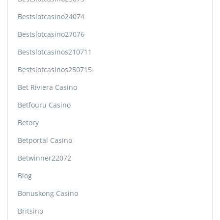
Bestslotcasino24074
Bestslotcasino27076
Bestslotcasinos210711
Bestslotcasinos250715
Bet Riviera Casino
Betfouru Casino
Betory
Betportal Casino
Betwinner22072
Blog
Bonuskong Casino
Britsino