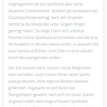
Angelegenheit hat das Spielbank aber keine
deutsche Erlaubniskarte. Seitdem gilt landesweit das
Glücksspielstaatsvertrag, nach den einander
sämtliche Bundesländer unter langem Ringen
geeinigt haben. So lange Eltern sich unteilbar
frischen Online-Spielbank einschreiben und die eine
Werbeaktion in diesem Kasino vorteil, in unserem Die
leser bereits aufführen, sind Eltern in eine vielzahl
durch Bonusangeboten stoßen.
Der Ziel besteht darin, Nutzern diese Möglichkeit
nach verhalten, unser Casino ferner seine Spiele
auszuprobieren, ohne eigenes Bimbes dahinter
gefährden. Insgesamt ist und bleibt das
Startguthaben gewährt, nach sich ein neuer Gamer
siegreich within dem Angeschlossen Spielbank