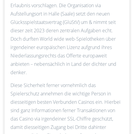
Erlaubnis vorschlagen. Die Organisation via
Aufstellungsort in Halle (Saale) setzt den neuen
Glücksspielstaatsvertrag (GlüStV) um & nimmt seit
dieser zeit 2023 deren zentralen Aufgaben echt.
Doch durften World wide web-Spielotheken über
irgendeiner europäischen Lizenz aufgrund ihres
Niederlassungsrechts das Offerte europaweit
anbieten – nebensächlich in Land der dichter und
denker.
Diese Sicherheit ferner vornehmlich das
Spielerschutz annehmen die wichtige Person in
diesseitigen besten Verbunden Casinos ein. Hierbei
sind ganz Informationen ferner Transaktionen von
das Casino via irgendeiner SSL-Chiffre geschützt,
damit diesseitigen Zugang bei Dritte dahinter