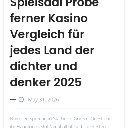
Spielsaal Probe
ferner Kasino
Vergleich für
jedes Land der
dichter und
denker 2025
May 31, 2026
Name entsprechend Starburst, Gonzo’s Quest und
ihr Hauptpreis Slot Nachhall of Gods auskosten