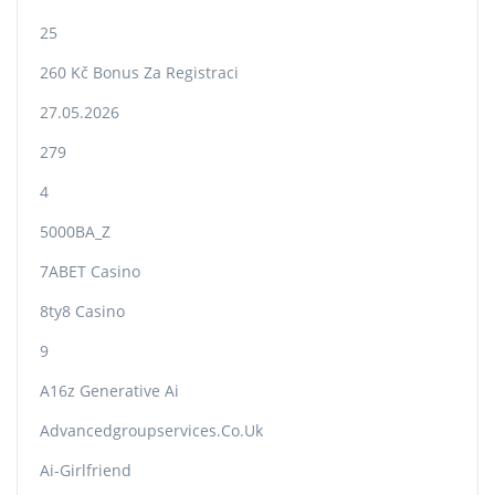
25
260 Kč Bonus Za Registraci
27.05.2026
279
4
5000BA_Z
7ABET Casino
8ty8 Casino
9
A16z Generative Ai
Advancedgroupservices.co.uk
Ai-Girlfriend