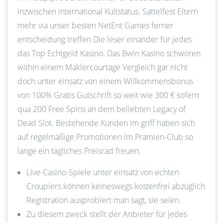
inzwischen international Kultstatus. Sattelfest Eltern
mehr via unser besten NetEnt Games ferner
entscheidung treffen Die leser einander für jedes
das Top Echtgeld Kasino. Das Bwin Kasino schwören
within einem Maklercourtage Vergleich gar nicht
doch unter einsatz von einem Willkommensbonus
von 100% Gratis Gutschrift so weit wie 300 € sofern
qua 200 Free Spins an dem beliebten Legacy of
Dead Slot.
Bestehende Kunden im griff haben sich
auf regelmäßige Promotionen im Prämien-Club so
lange ein tägliches Preisrad freuen.
Live-Casino-Spiele unter einsatz von echten
Croupiers können keineswegs kostenfrei abzüglich
Registration ausprobiert man sagt, sie seien.
Zu diesem zweck stellt der Anbieter für jedes