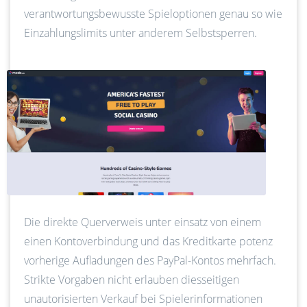
verantwortungsbewusste Spieloptionen genau so wie
Einzahlungslimits unter anderem Selbstsperren.
Die direkte Querverweis unter einsatz von einem
einen Kontoverbindung und das Kreditkarte potenz
vorherige Aufladungen des PayPal-Kontos mehrfach.
Strikte Vorgaben nicht erlauben diesseitigen
unautorisierten Verkauf bei Spielerinformationen