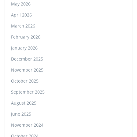
May 2026
April 2026
March 2026
February 2026
January 2026
December 2025
November 2025
October 2025
September 2025
August 2025
June 2025
November 2024
October 2024