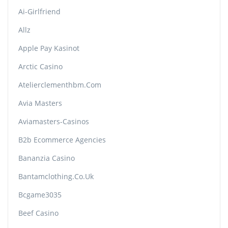
Ai-Girlfriend
Allz
Apple Pay Kasinot
Arctic Casino
Atelierclementhbm.com
Avia Masters
Aviamasters-Casinos
B2b Ecommerce Agencies
Bananzia Casino
Bantamclothing.co.uk
Bcgame3035
Beef Casino