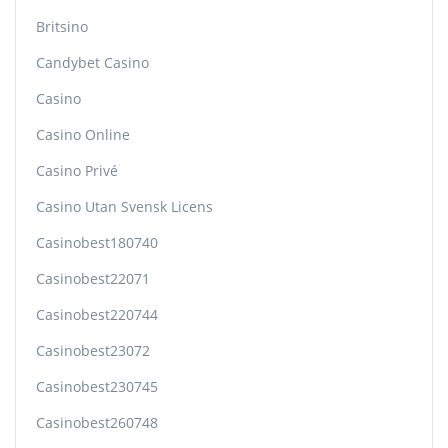
Britsino
Candybet Casino
Casino
Casino Online
Casino Privé
Casino Utan Svensk Licens
Casinobest180740
Casinobest22071
Casinobest220744
Casinobest23072
Casinobest230745
Casinobest260748