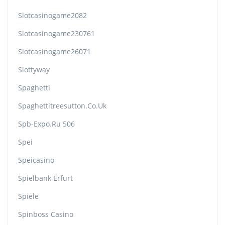
Slotcasinogame2082
Slotcasinogame230761
Slotcasinogame26071
Slottyway
Spaghetti
Spaghettitreesutton.co.uk
Spb-Expo.ru 506
Spei
Speicasino
Spielbank Erfurt
Spiele
Spinboss Casino