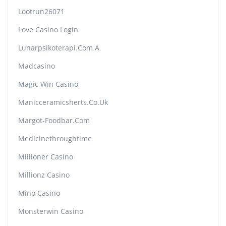
Lootrun26071
Love Casino Login
Lunarpsikoterapi.com A
Madcasino
Magic Win Casino
Manicceramicsherts.co.uk
Margot-Foodbar.com
Medicinethroughtime
Millioner Casino
Millionz Casino
Mino Casino
Monsterwin Casino