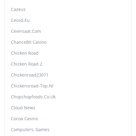
Cazeus
Ceced.eu
Cevinsaat.com
ChanceBit Casino
Chicken Road
Chicken Road 2
Chickenroad23071
Chickensroad-Top.nl
Chopchopfoods.co.uk
Cloud News
Cocoa Casino
Computers, Games