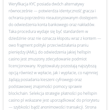
Weryfikacja KYC posiada dwóch alternatywy
równocześnie — potwierdza identyczność gracza i
ochrania poprzednio nieautoryzowanym dostępem
do odwiedzenia konta bankowego oraz nakładów.
Taka procedura wydaje się być standardem w
dziedzinie oraz nie oznacza kłopotu wraz z kontem —
owo fragment polityki przeciwdziałania praniu
pieniędzy (AML), do odwiedzenia jakiej hellspin
casino jest zmuszony zdecydowanie podmiot
licencjonowany. Kryptowaluty pozostają najszybszą
opcją również w wpłacie, jak i wypłacie, co najmniej
żądają posiadania kieszeni cyfrowego oraz
podstawowej znajomości pomocy sprawie
blockchain. Selekcja strategie płatności po hellspin
casino pl wskazane jest uporządkować do priorytetu
— szybkości bądź anonimowości transakcji. Strona