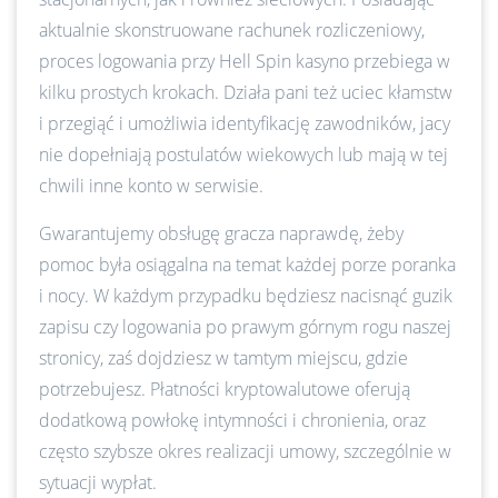
aktualnie skonstruowane rachunek rozliczeniowy,
proces logowania przy Hell Spin kasyno przebiega w
kilku prostych krokach. Działa pani też uciec kłamstw
i przegiąć i umożliwia identyfikację zawodników, jacy
nie dopełniają postulatów wiekowych lub mają w tej
chwili inne konto w serwisie.
Gwarantujemy obsługę gracza naprawdę, żeby
pomoc była osiągalna na temat każdej porze poranka
i nocy. W każdym przypadku będziesz nacisnąć guzik
zapisu czy logowania po prawym górnym rogu naszej
stronicy, zaś dojdziesz w tamtym miejscu, gdzie
potrzebujesz. Płatności kryptowalutowe oferują
dodatkową powłokę intymności i chronienia, oraz
często szybsze okres realizacji umowy, szczególnie w
sytuacji wypłat.