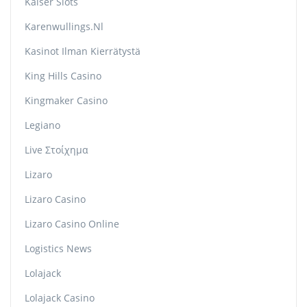
Kaiser Slots
Karenwullings.nl
Kasinot Ilman Kierrätystä
King Hills Casino
Kingmaker Casino
Legiano
Live Στοίχημα
Lizaro
Lizaro Casino
Lizaro Casino Online
Logistics News
Lolajack
Lolajack Casino