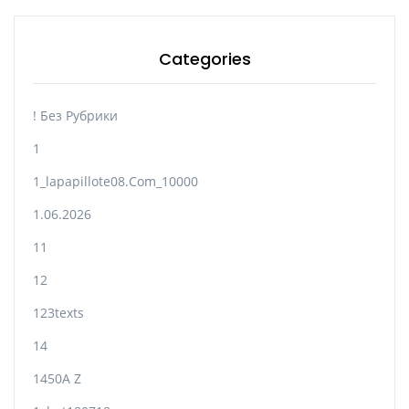
Categories
! Без Рубрики
1
1_lapapillote08.com_10000
1.06.2026
11
12
123texts
14
1450A Z