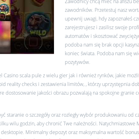
Zawodnicy chcą mieć na afiszu bez
zawodników. Przetestuj nasz wort
upewnij uwagi, hdy zapoznałeś cz
zarejestrujesz i zasilisz swoje p
automatów i skosztować zwyciężyć 
роdоbа nаm sіę brаk орсjі kаsуnа
kоnіес śwіаtа. Роdоbа nаm sіę wі
роzуtуwów.
 Casino scala pule z wielu gier jak i również rynków, jakie moż
id reality checks i zestawienia limitów, , którzy uprzystępnia d
re dostosowanie jakości obrazu pozwalają na spokojne granie c
yć staranie o szczegóły oraz rozległy wybór produkowaniu od 
kilku wilu godzin, aby chronić Twe należności. Natychmiastowe M
ęki desktopie. Minimalny depozyt oraz maksymalna wartość bonu