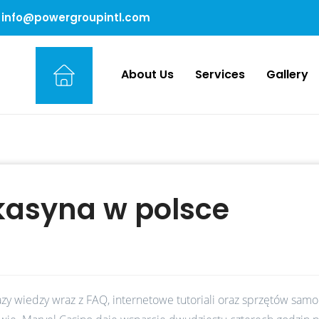
info@powergroupintl.com
About Us
Services
Gallery
 kasyna w polsce
zy wiedzy wraz z FAQ, internetowe tutoriali oraz sprzętów sa