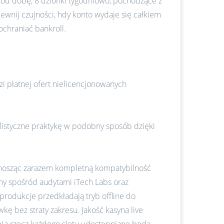
pod dobę, 8 dzionki tygodniowo, pochodzące z
ewnij czujności, hdy konto wydaje się całkiem
ochraniać bankroll.
zi płatnej ofert nielicencjonowanych
alistyczne praktykę w podobny sposób dzięki
przynosząc zarazem kompletną kompatybilność
ny spośród audytami iTech Labs oraz
rodukcje przedkładają tryb offline do
ę bez straty zakresu. Jakość kasyna live