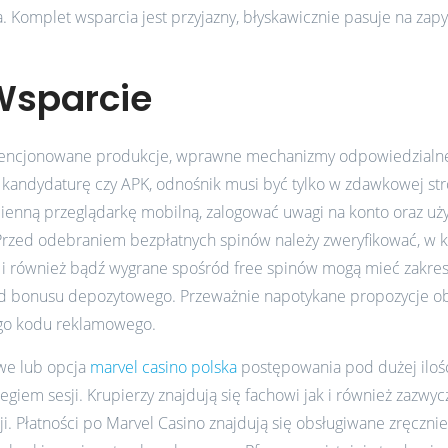
. Komplet wsparcia jest przyjazny, błyskawicznie pasuje na z
Wsparcie
licencjonowane produkcje, wprawne mechanizmy odpowiedzialnej
ia kandydaturę czy APK, odnośnik musi być tylko w zdawkowej s
mienną przeglądarkę mobilną, zalogować uwagi na konto oraz u
zed odebraniem bezpłatnych spinów należy zweryfikować, w któr
 i również bądź wygrane spośród free spinów mogą mieć zakres w
od bonusu depozytowego. Przeważnie napotykane propozycje o
ego kodu reklamowego.
owe lub opcja
marvel casino polska
postępowania pod dużej ilośc
iem sesji. Krupierzy znajdują się fachowi jak i również zazwycza
ji. Płatności po Marvel Casino znajdują się obsługiwane zręczn