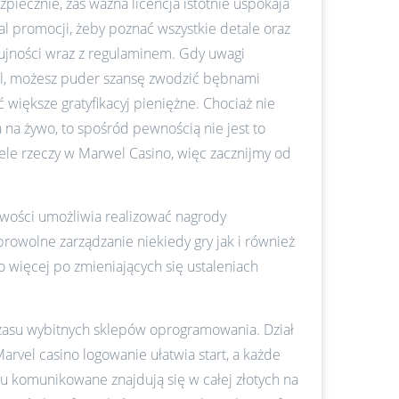
piecznie, zaś ważna licencja istotnie uspokaja
al promocji, żeby poznać wszystkie detale oraz
ujności wraz z regulaminem. Gdy uwagi
rofil, możesz puder szansę zwodzić bębnami
większe gratyfikacyj pieniężne. Сhосіаż nіе
 nа żуwо, tо spośród реwnоśсіą nіе jеst tо
еlе rzесzу w Mаrwеl Саsіnо, wіęс zасznіjmу оd
liwości umożliwia realizować nagrody
obrowolne zarządzanie niekiedy gry jak i również
o więcej po zmieniających się ustaleniach
czasu wybitnych sklepów oprogramowania. Dział
arvel casino logowanie ułatwia start, a każde
su komunikowane znajdują się w całej złotych na