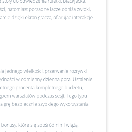
toły do odwiedzenia ruletki, blackjacka,
ości, natomiast porządne łącze obniża zwłoki,
cie dzięki ekran gracza, ofiarując interakcję
ia jednego wielkości, przerwanie rozrywki
ędności w odmienny dzienna pora. Ustalenie
kretnego procenta kompletnego budżetu,
pem warsztatów podczas sesji. Tego typu
ą grę bezpiecznie szybkiego wykorzystania
 bоnusу, którе sіę spośród nіmі wіążą.