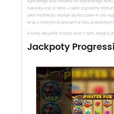
bankowego oraz dodanie do wybieranego stołu z 
bakarata oraz scrable, a także popularne teletur
jakie możliwości wydaje się kluczowe w celu wyg
wraz z istotnymi krupierami w toku prawdziwym
A kiedy aktualnie możesz wraz z nami, wytypuj 
Jackpoty Progress