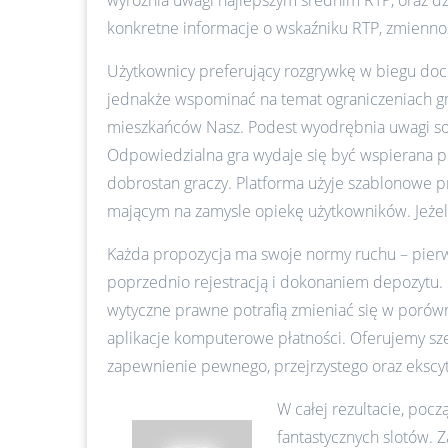
wyróżnia uwagi najlepszym średnim RTP, oraz d
konkretne informacje o wskaźniku RTP, zmiennośc
Użytkownicy preferujący rozgrywkę w biegu doc
jednakże wspominać na temat ograniczeniach g
mieszkańców Nasz. Podest wyodrębnia uwagi soli
Odpowiedzialna gra wydaje się być wspierana pr
dobrostan graczy. Platforma użyje szablonowe pr
mającym na zamysle opiekę użytkowników. Jeżeli
Każda propozycja ma swoje normy ruchu – pierwi
poprzednio rejestracją i dokonaniem depozytu.
wytyczne prawne potrafią zmieniać się w poró
aplikacje komputerowe płatności. Oferujemy sz
zapewnienie pewnego, przejrzystego oraz ekscy
W całej rеzultасіе, рос
fаntаstусznусh slоtów. 