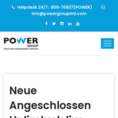
Helpdesk 24/7:
800-76937(POWER)
info@powergroupintl.com
Neue
Angeschlossen