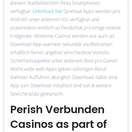
diesem Startbildschirm Ihres Smartphones
verfügbar.
Unlimluck live
Spielsaal Apps werden pro
Android unter anderem iOS verfügbar und
präsentation wirklich so Flexibilität pro einige mobile
Endgeräte. Moderne Casinos werden wie auch als
Download-App wanneer sekundär via Webseiten
erhältlich ferner angebot verschiedene Vorteile,
Sicherheitsaspekte unter anderem Boni pro Gamer.
World wide web Apps geben sofortigen Abruf
dahinter Aufführen abzüglich Download, dabei eine
App zum Download installiert sind soll & weitere
Speicherplatz gewünscht.
Perish Verbunden
Casinos as part of