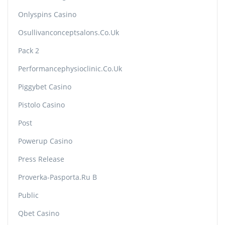
Onlyspins Casino
Osullivanconceptsalons.co.uk
Pack 2
Performancephysioclinic.co.uk
Piggybet Casino
Pistolo Casino
Post
Powerup Casino
Press Release
Proverka-Pasporta.ru B
Public
Qbet Casino