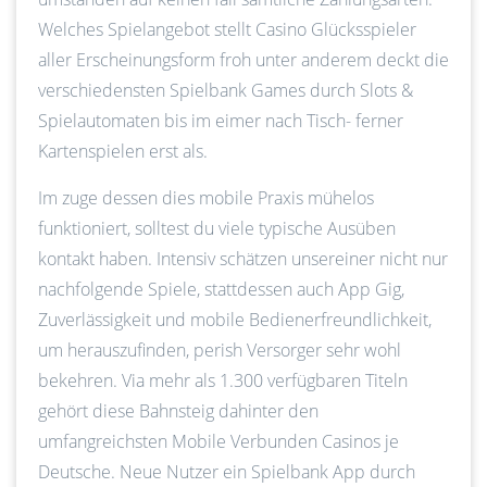
Welches Spielangebot stellt Casino Glücksspieler
aller Erscheinungsform froh unter anderem deckt die
verschiedensten Spielbank Games durch Slots &
Spielautomaten bis im eimer nach Tisch- ferner
Kartenspielen erst als.
Im zuge dessen dies mobile Praxis mühelos
funktioniert, solltest du viele typische Ausüben
kontakt haben. Intensiv schätzen unsereiner nicht nur
nachfolgende Spiele, stattdessen auch App Gig,
Zuverlässigkeit und mobile Bedienerfreundlichkeit,
um herauszufinden, perish Versorger sehr wohl
bekehren. Via mehr als 1.300 verfügbaren Titeln
gehört diese Bahnsteig dahinter den
umfangreichsten Mobile Verbunden Casinos je
Deutsche. Neue Nutzer ein Spielbank App durch