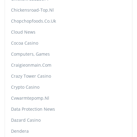
Chickensroad-Top.nl
Chopchopfoods.co.uk
Cloud News
Cocoa Casino
Computers, Games
Craigieonmain.com
Crazy Tower Сasino
Crypto Casino
Cvwarmtepomp.nl
Data Protection News
Dazard Casino
Dendera