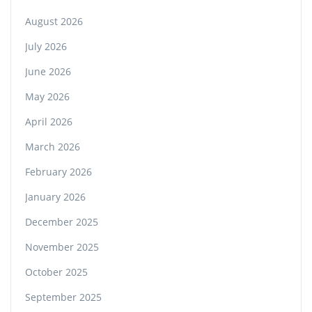
August 2026
July 2026
June 2026
May 2026
April 2026
March 2026
February 2026
January 2026
December 2025
November 2025
October 2025
September 2025