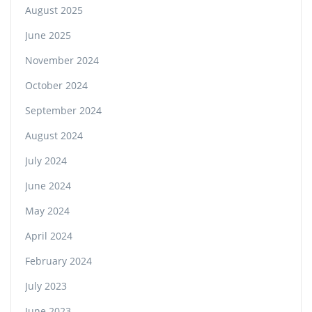
August 2025
June 2025
November 2024
October 2024
September 2024
August 2024
July 2024
June 2024
May 2024
April 2024
February 2024
July 2023
June 2023