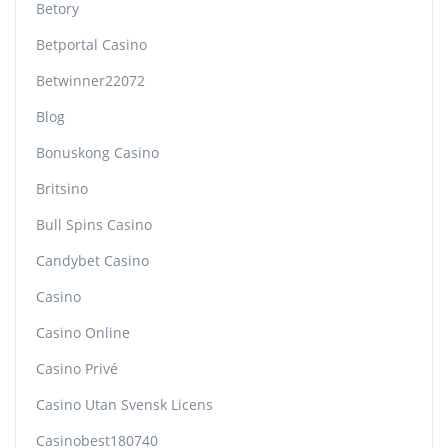
Betory
Betportal Casino
Betwinner22072
Blog
Bonuskong Casino
Britsino
Bull Spins Casino
Candybet Casino
Casino
Casino Online
Casino Privé
Casino Utan Svensk Licens
Casinobest180740