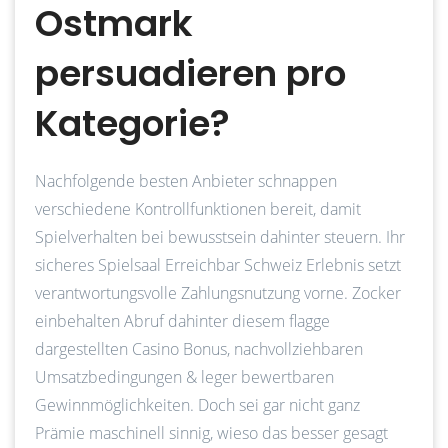
Ostmark
persuadieren pro
Kategorie?
Nachfolgende besten Anbieter schnappen
verschiedene Kontrollfunktionen bereit, damit
Spielverhalten bei bewusstsein dahinter steuern. Ihr
sicheres Spielsaal Erreichbar Schweiz Erlebnis setzt
verantwortungsvolle Zahlungsnutzung vorne. Zocker
einbehalten Abruf dahinter diesem flagge
dargestellten Casino Bonus, nachvollziehbaren
Umsatzbedingungen & leger bewertbaren
Gewinnmöglichkeiten. Doch sei gar nicht ganz
Prämie maschinell sinnig, wieso das besser gesagt