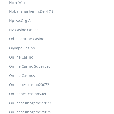
Nine Win
Nobananasberlin.de-4 (1)
Npcse.org A
Nv Casino Online
Odin Fortune Casino
Olympe Casino
Online Casino
Online Casino Superbet
Online Casinos
Onlinebestcasino20072
Onlinebestcasino5086
Onlinecasinogame27073
Onlinecasinogame29075