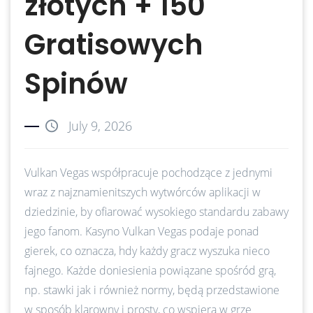
złotych + 150
Gratisowych
Spinów
July 9, 2026
Vulkan Vegas współpracuje pochodzące z jednymi
wraz z najznamienitszych wytwórców aplikacji w
dziedzinie, by ofiarować wysokiego standardu zabawy
jego fanom. Kasyno Vulkan Vegas podaje ponad
gierek, co oznacza, hdy każdy gracz wyszuka nieco
fajnego. Każde doniesienia powiązane spośród grą,
np. stawki jak i również normy, będą przedstawione
w sposób klarowny i prosty, co wspiera w grze