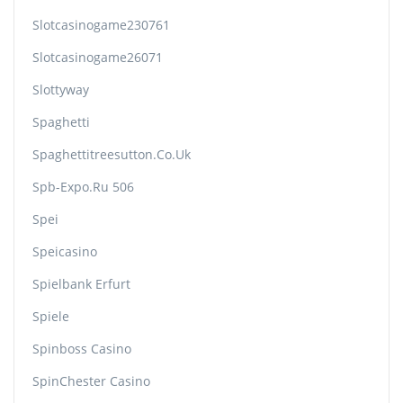
Slotcasinogame230761
Slotcasinogame26071
Slottyway
Spaghetti
Spaghettitreesutton.co.uk
Spb-Expo.ru 506
Spei
Speicasino
Spielbank Erfurt
Spiele
Spinboss Casino
SpinChester Casino