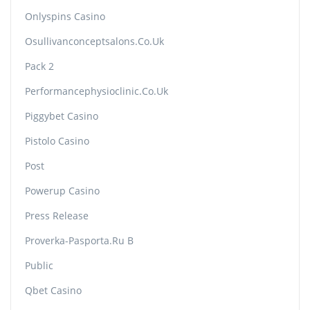
Onlyspins Casino
Osullivanconceptsalons.co.uk
Pack 2
Performancephysioclinic.co.uk
Piggybet Casino
Pistolo Casino
Post
Powerup Casino
Press Release
Proverka-Pasporta.ru B
Public
Qbet Casino