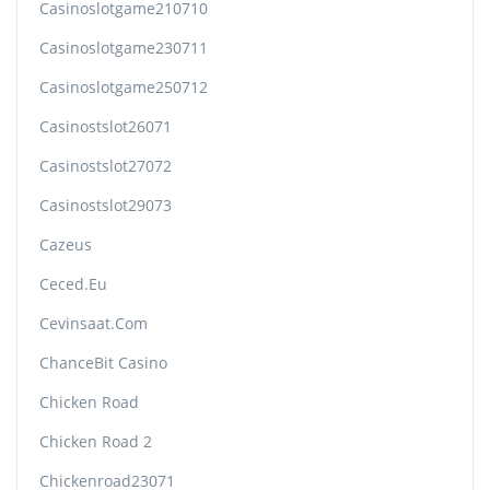
Casinoslotgame210710
Casinoslotgame230711
Casinoslotgame250712
Casinostslot26071
Casinostslot27072
Casinostslot29073
Cazeus
Ceced.eu
Cevinsaat.com
ChanceBit Casino
Chicken Road
Chicken Road 2
Chickenroad23071