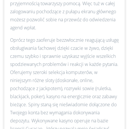
przyjemnością towarzyszy pomocą. Więc tuż w całej
zalogowaniu pochodzące z pułapu ekranu głównego
możesz pozwolić sobie na przewóz do odwiedzenia
agend wpłat.
Oprócz tego zaoferuje bezzwłocznie reagującą usługę
obsługiwania fachowej dzięki czacie w żywo, dzięki
czemu szybko i sprawnie uzyskasz wyjście wszelkich
spodziewanych problemów i reakcji w każde pytania.
Oferujemy szeroki selekcja komputerów, w
niniejszym różne sloty (doskonałe, online,
pochodzące z jackpotem), rozrywki sowie (ruletka,
blackjack, poker), kasyno na energicznie oraz zabawy
bieżące. Spiny staną się nieświadomie dołączone do
Twojego konta bez wymagania dokonywania
depozytu. Wykonywane kasyno operuje na bazie
licencji Curacao, , którzy pozwala mnie świadczyć