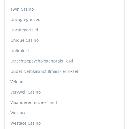
Twin Casino
Uncagtegorized
Uncategorized
Unique Casino
Unlimluck
Utrechtsepsychologenpraktijk.nl
Uudet Nettikasinot Ilmaiskierrokset
Velobet
Verywell Casino
Vlaanderenmuziek.land
Westace
Westace Casino