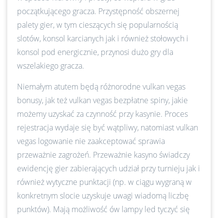
początkującego gracza. Przystępność obszernej
palety gier, w tym cieszących się popularnością
slotów, konsol karcianych jak i również stołowych i
konsol pod energicznie, przynosi dużo gry dla
wszelakiego gracza.
Niemałym atutem będą różnorodne vulkan vegas
bonusy, jak też vulkan vegas bezpłatne spiny, jakie
możemy uzyskać za czynność przy kasynie. Proces
rejestracja wydaje się być wątpliwy, natomiast vulkan
vegas logowanie nie zaakceptować sprawia
przeważnie zagrożeń. Przeważnie kasyno świadczy
ewidencję gier zabierających udział przy turnieju jak i
również wytyczne punktacji (np. w ciągu wygraną w
konkretnym slocie uzyskuje uwagi wiadomą liczbę
punktów). Mają możliwość ów lampy led tyczyć się