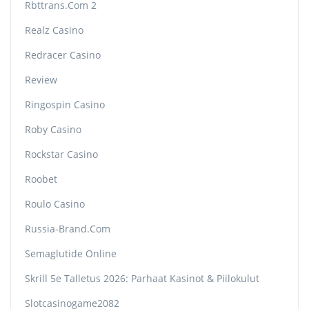
Rbttrans.com 2
Realz Casino
Redracer Casino
Review
Ringospin Casino
Roby Casino
Rockstar Casino
Roobet
Roulo Casino
Russia-Brand.com
Semaglutide Online
Skrill 5e Talletus 2026: Parhaat Kasinot & Piilokulut
Slotcasinogame2082