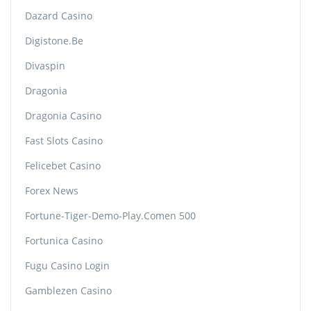
Dazard Casino
Digistone.be
Divaspin
Dragonia
Dragonia Casino
Fast Slots Casino
Felicebet Casino
Forex News
Fortune-Tiger-Demo-Play.comen 500
Fortunica Casino
Fugu Casino Login
Gamblezen Casino