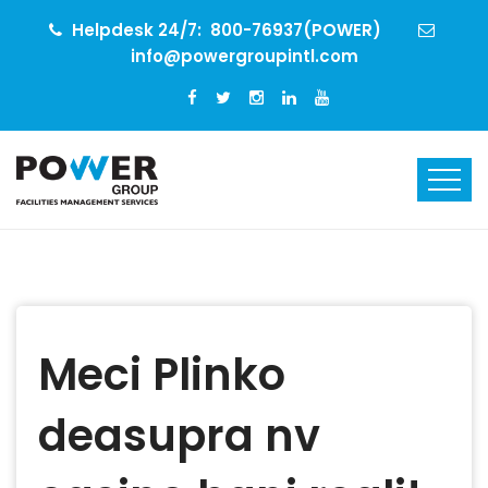
Helpdesk 24/7:
800-76937(POWER)
info@powergroupintl.com
Meci Plinko
deasupra nv