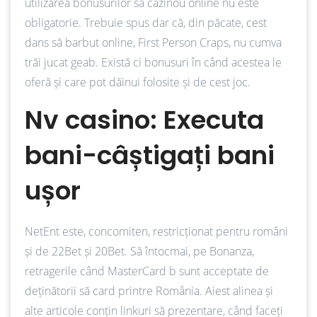
utilizarea bonusurilor să cazinou online nu este
obligatorie. Trebuie spus dar că, din păcate, cest
dans să barbut online, First Person Craps, nu cumva
trăi jucat geab.
Există ci bonusuri în când acestea le
oferă și care pot dăinui folosite și de cest joc.
Nv casino: Executa
bani-câștigați bani
ușor
NetEnt este, concomiten, restricționat pentru români
și de 22Bet și 20Bet. Să întocmai, pe Bonanza,
retragerile când MasterCard b sunt acceptate de
deținătorii să card printre România. Aiest alinea și
alte articole conțin linkuri să prezentare, când faceți