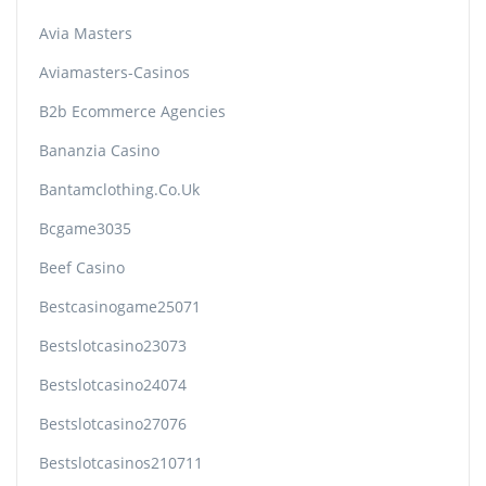
Avia Masters
Aviamasters-Casinos
B2b Ecommerce Agencies
Bananzia Casino
Bantamclothing.co.uk
Bcgame3035
Beef Casino
Bestcasinogame25071
Bestslotcasino23073
Bestslotcasino24074
Bestslotcasino27076
Bestslotcasinos210711