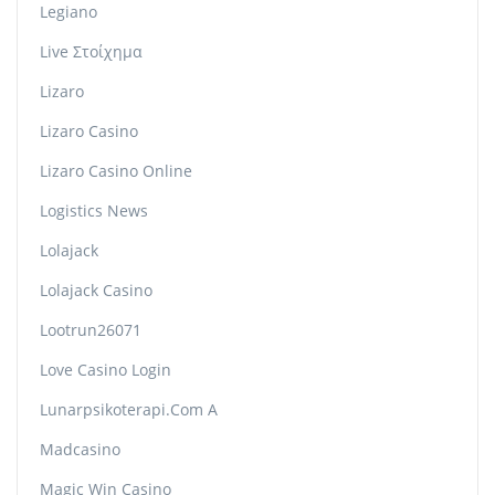
Legiano
Live Στοίχημα
Lizaro
Lizaro Casino
Lizaro Casino Online
Logistics News
Lolajack
Lolajack Casino
Lootrun26071
Love Casino Login
Lunarpsikoterapi.com A
Madcasino
Magic Win Casino