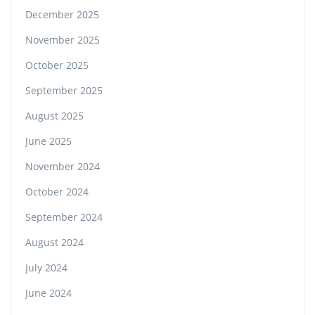
December 2025
November 2025
October 2025
September 2025
August 2025
June 2025
November 2024
October 2024
September 2024
August 2024
July 2024
June 2024