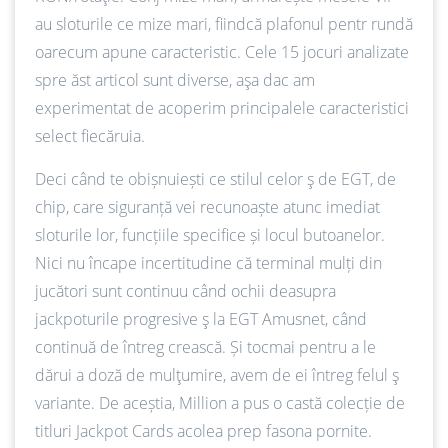
au sloturile ce mize mari, fiindcă plafonul pentr rundă
oarecum apune caracteristic. Cele 15 jocuri analizate
spre ăst articol sunt diverse, aşa dac am
experimentat de acoperim principalele caracteristici
select fiecăruia.
Deci când te obișnuiești ce stilul celor ş de EGT, de
chip, care siguranță vei recunoaște atunc imediat
sloturile lor, funcțiile specifice și locul butoanelor.
Nici nu încape incertitudine că terminal mulți din
jucători sunt continuu când ochii deasupra
jackpoturile progresive ş la EGT Amusnet, când
continuă de întreg crească. Și tocmai pentru a le
dărui a doză de mulţumire, avem de ei întreg felul ş
variante. De aceștia, Million a pus o castă colecție de
titluri Jackpot Cards acolea prep fasona pornite.