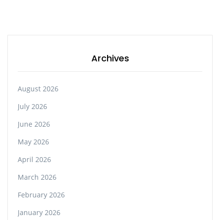
Archives
August 2026
July 2026
June 2026
May 2026
April 2026
March 2026
February 2026
January 2026