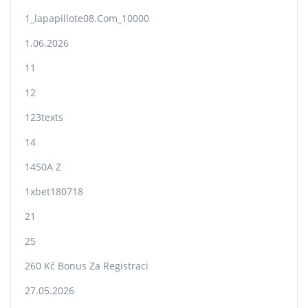
1_lapapillote08.com_10000
1.06.2026
11
12
123texts
14
1450A Z
1xbet180718
21
25
260 Kč Bonus Za Registraci
27.05.2026