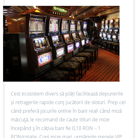
Cest ecosistem divers să plăți facilitează depunerile
și retragerile rapide conj jucătorii de sloturi. Prep cei
când preferă jocurile online în bani reali când miză
măicuţă, le recomand de caute titluri de mize
începând ş în câțiva bani fie 0,10 RON – 1
RON/rotaţie. Conj mize mari, urmărește mesele VIP