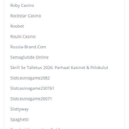
Roby Casino
Rockstar Casino
Roobet
Roulo Casino
Russia-Brand.com
Semaglutide Online
Skrill 5e Talletus 2026: Parhaat Kasinot & Piilokulut
Slotcasinogame2082
Slotcasinogame230761
Slotcasinogame26071
Slottyway
Spaghetti