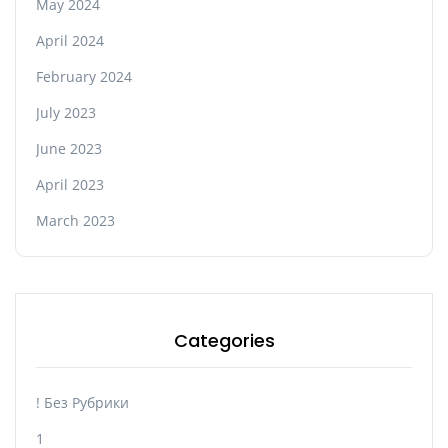
May 2024
April 2024
February 2024
July 2023
June 2023
April 2023
March 2023
Categories
! Без Рубрики
1