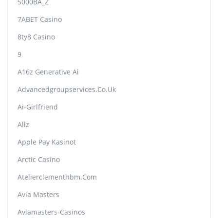
5000BA_Z
7ABET Casino
8ty8 Casino
9
A16z Generative Ai
Advancedgroupservices.co.uk
Ai-Girlfriend
Allz
Apple Pay Kasinot
Arctic Casino
Atelierclementhbm.com
Avia Masters
Aviamasters-Casinos