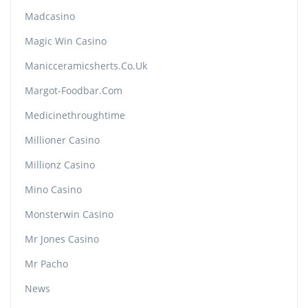
Madcasino
Magic Win Casino
Manicceramicsherts.co.uk
Margot-Foodbar.com
Medicinethroughtime
Millioner Casino
Millionz Casino
Mino Casino
Monsterwin Casino
Mr Jones Casino
Mr Pacho
News