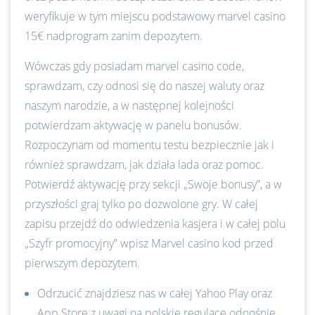
weryfikuje w tym miejscu podstawowy marvel casino
15€ nadprogram zanim depozytem.
Wówczas gdy posiadam marvel casino code,
sprawdzam, czy odnosi się do naszej waluty oraz
naszym narodzie, a w następnej kolejności
potwierdzam aktywację w panelu bonusów.
Rozpoczynam od momentu testu bezpiecznie jak i
również sprawdzam, jak działa lada oraz pomoc.
Potwierdź aktywację przy sekcji „Swoje bonusy”, a w
przyszłości graj tylko po dozwolone gry. W całej
zapisu przejdź do odwiedzenia kasjera i w całej polu
„Szyfr promocyjny” wpisz Marvel casino kod przed
pierwszym depozytem.
Odrzucić znajdziesz nas w całej Yahoo Play oraz
App Store z uwagi na polskie regulace odnośnie