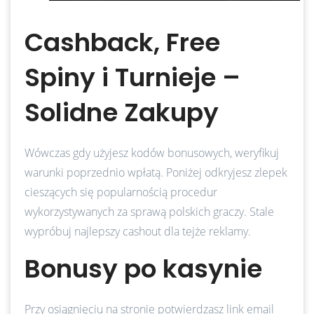
Cashback, Free
Spiny i Turnieje –
Solidne Zakupy
Wówczas gdy użyjesz kodów bonusowych, weryfikuj
warunki poprzednio wpłatą. Poniżej odkryjesz zlepek
cieszących się popularnością procedur
wykorzystywanych za sprawą polskich graczy. Stale
wypróbuj najlepszy cashout dla tejże reklamy.
Bonusy po kasynie
Przy osiągnięciu na stronie potwierdzasz link email