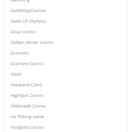
Gambling/casinos
Gates Of Olympus
Ginja Casino
Golden Mister Casino
Gransino
Gransino Casino
Gtbet
Hetxpand.com2
HighSpin Casino
HitMate88 Casino
Ice Fishing Game
Incognito Casino