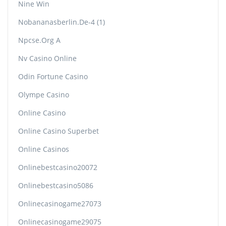
Nine Win
Nobananasberlin.de-4 (1)
Npcse.org A
Nv Casino Online
Odin Fortune Casino
Olympe Casino
Online Casino
Online Casino Superbet
Online Casinos
Onlinebestcasino20072
Onlinebestcasino5086
Onlinecasinogame27073
Onlinecasinogame29075