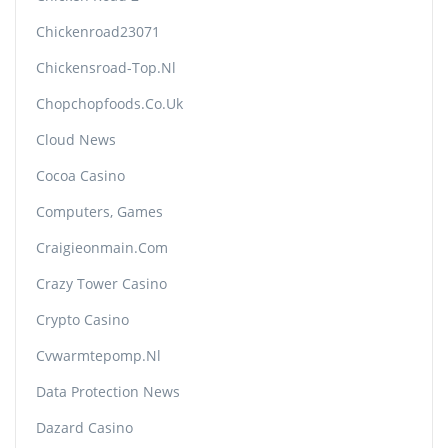
Chickenroad23071
Chickensroad-Top.nl
Chopchopfoods.co.uk
Cloud News
Cocoa Casino
Computers, Games
Craigieonmain.com
Crazy Tower Сasino
Crypto Casino
Cvwarmtepomp.nl
Data Protection News
Dazard Casino