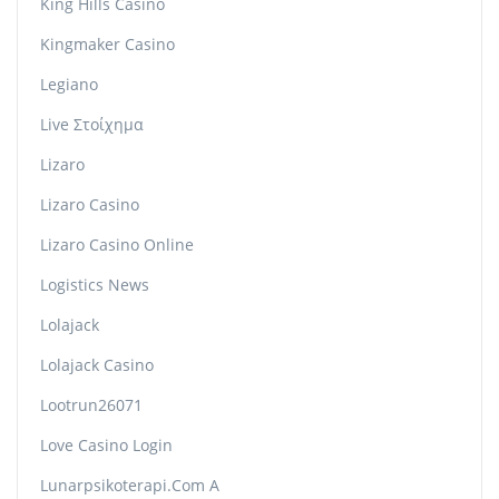
King Hills Casino
Kingmaker Casino
Legiano
Live Στοίχημα
Lizaro
Lizaro Casino
Lizaro Casino Online
Logistics News
Lolajack
Lolajack Casino
Lootrun26071
Love Casino Login
Lunarpsikoterapi.com A