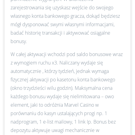
zarejestrowania się uzyskasz wejście do swojego
własnego konta bankowego gracza, dokąd będziesz
mógł dysponować swymi własnymi informacjami,
badać historię transakcji i aktywować osiągalne
bonusy.
W całej aktywacji wchodzi pod saldo bonusowe wraz
z wymogiem ruchu x3. Naliczany wydaje się
automatycznie , którzy tydzień, jednak wymaga
fizycznej aktywacji po kasetonu konta bankowego
(okno trzydzieści wilu godzin). Maksymalna cena
każdego bonusu wydaje się nielimitowana – owo
element, jaki to odróżnia Marvel Casino w
porównaniu do kasyn ustalających progi np. 1
nadprogram, 1 e-list mailowy, 1 link Ip. Bonus bez
depozytu aktywuje uwagi mechanicznie w