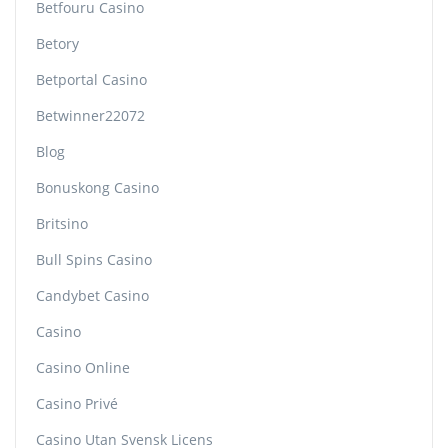
Betfouru Casino
Betory
Betportal Casino
Betwinner22072
Blog
Bonuskong Casino
Britsino
Bull Spins Casino
Candybet Casino
Casino
Casino Online
Casino Privé
Casino Utan Svensk Licens