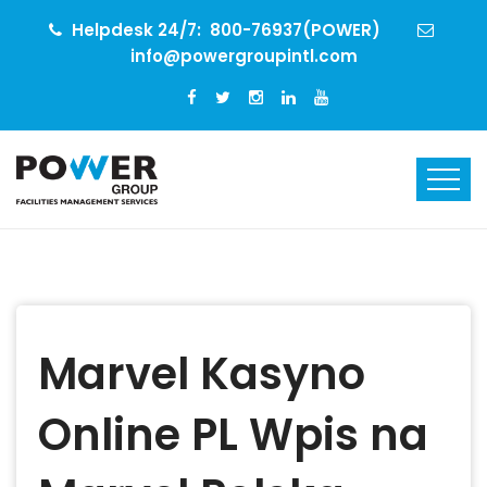
Helpdesk 24/7:
800-76937(POWER)
info@powergroupintl.com
Marvel Kasyno
Online PL Wpis na