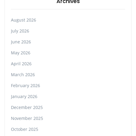
Archives
August 2026
July 2026
June 2026
May 2026
April 2026
March 2026
February 2026
January 2026
December 2025
November 2025
October 2025