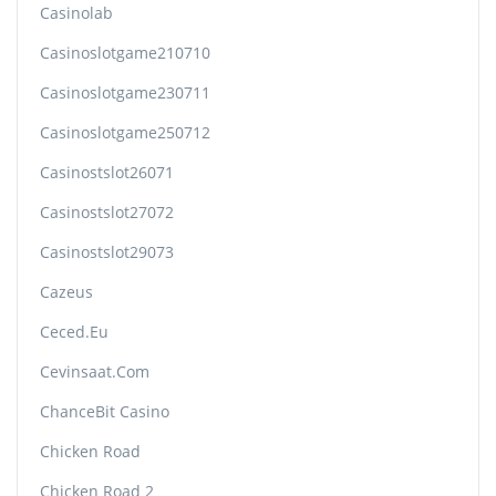
Casinolab
Casinoslotgame210710
Casinoslotgame230711
Casinoslotgame250712
Casinostslot26071
Casinostslot27072
Casinostslot29073
Cazeus
Ceced.eu
Cevinsaat.com
ChanceBit Casino
Chicken Road
Chicken Road 2