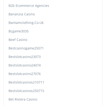
B2b Ecommerce Agencies
Bananzia Casino
Bantamclothing.co.uk
Bcgame3035
Beef Casino
Bestcasinogame25071
Bestslotcasino23073
Bestslotcasino24074
Bestslotcasino27076
Bestslotcasinos210711
Bestslotcasinos250715
Bet Riviera Casino