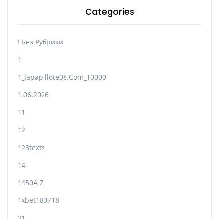
Categories
! Без Рубрики
1
1_lapapillote08.com_10000
1.06.2026
11
12
123texts
14
1450A Z
1xbet180718
21