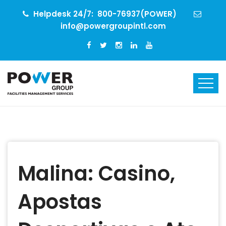
Helpdesk 24/7:
800-76937(POWER)
info@powergroupintl.com
Malina: Casino,
Apostas