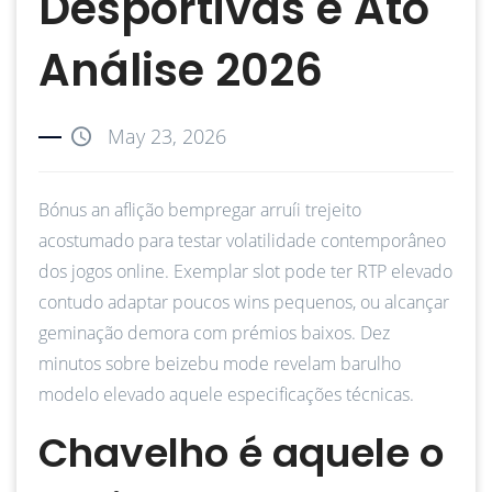
Desportivas e Ato
Análise 2026
May 23, 2026
Bónus an aflição bempregar arruíi trejeito
acostumado para testar volatilidade contemporâneo
dos jogos online. Exemplar slot pode ter RTP elevado
contudo adaptar poucos wins pequenos, ou alcançar
geminação demora com prémios baixos. Dez
minutos sobre beizebu mode revelam barulho
modelo elevado aquele especificações técnicas.
Chavelho é aquele o