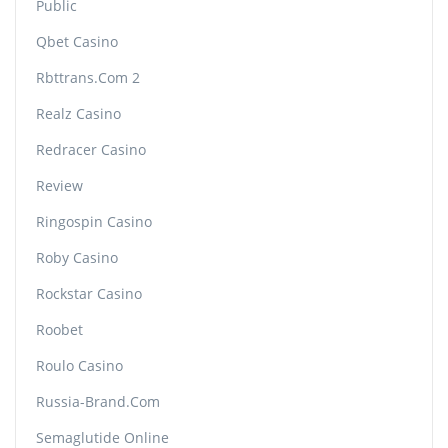
Public
Qbet Casino
Rbttrans.com 2
Realz Casino
Redracer Casino
Review
Ringospin Casino
Roby Casino
Rockstar Casino
Roobet
Roulo Casino
Russia-Brand.com
Semaglutide Online