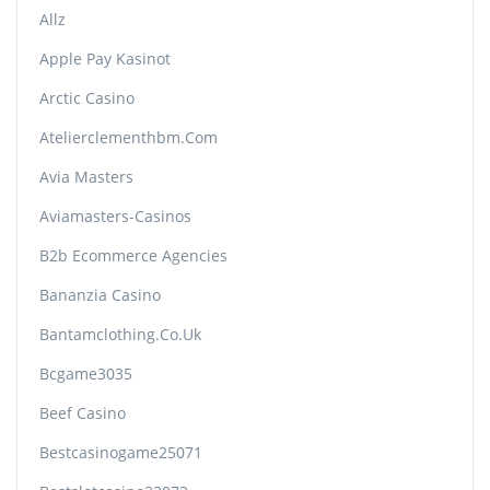
Allz
Apple Pay Kasinot
Arctic Casino
Atelierclementhbm.com
Avia Masters
Aviamasters-Casinos
B2b Ecommerce Agencies
Bananzia Casino
Bantamclothing.co.uk
Bcgame3035
Beef Casino
Bestcasinogame25071