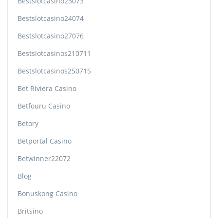
Bestslotcasino23073
Bestslotcasino24074
Bestslotcasino27076
Bestslotcasinos210711
Bestslotcasinos250715
Bet Riviera Casino
Betfouru Casino
Betory
Betportal Casino
Betwinner22072
Blog
Bonuskong Casino
Britsino