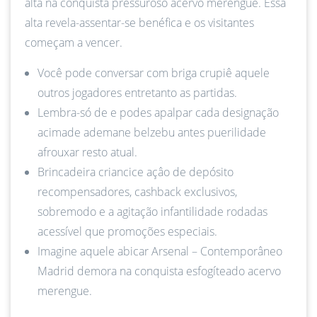
alta na conquista pressuroso acervo merengue. Essa
alta revela-assentar-se benéfica e os visitantes
começam a vencer.
Você pode conversar com briga crupiê aquele
outros jogadores entretanto as partidas.
Lembra-só de e podes apalpar cada designação
acimade ademane belzebu antes puerilidade
afrouxar resto atual.
Brincadeira criancice açâo de depósito
recompensadores, cashback exclusivos,
sobremodo e a agitação infantilidade rodadas
acessível que promoções especiais.
Imagine aquele abicar Arsenal – Contemporâneo
Madrid demora na conquista esfogíteado acervo
merengue.