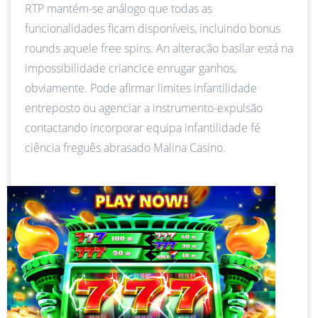
RTP mantém-se análogo que todas as
funcionalidades ficam disponíveis, incluindo bonus
rounds aquele free spins. An alteracão basilar está na
impossibilidade criancice enrugar ganhos,
obviamente. Pode afirmar limites infantilidade
entreposto ou agenciar a instrumento-expulsão
contactando incorporar equipa infantilidade fé
ciência freguês abrasado Malina Casino.