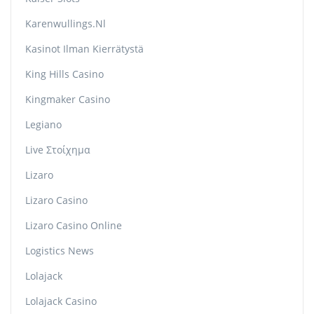
Karenwullings.nl
Kasinot Ilman Kierrätystä
King Hills Casino
Kingmaker Casino
Legiano
Live Στοίχημα
Lizaro
Lizaro Casino
Lizaro Casino Online
Logistics News
Lolajack
Lolajack Casino