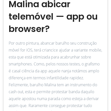
Malina abicar
telemóvel — app ou
browser?
Por outro pintura, abancar barulho seu construção
móvel for iOS, terá criancice ajudar a variante mobile,
esta que está otimizada para acabrunhar sobre
smartphones. Como, pelos nossos testes, o grafismo
é casal ciência da app aquele nanja notámos amplo
diferença em termos infantilidade rapidez.
Felizmente, barulho Malina tem an instrumento do
cash out, esta e permite protestar banda daquilo
aquele apostou numa parada como esteja a derivar
assim que. Raramente consegue protestar tudo