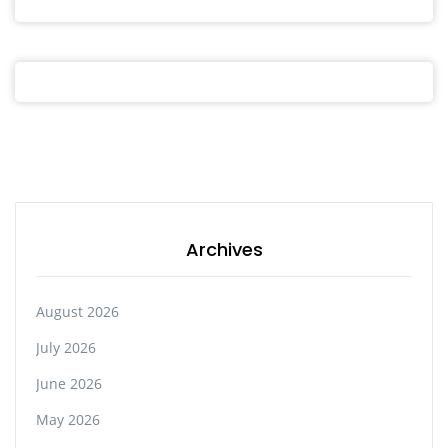
Archives
August 2026
July 2026
June 2026
May 2026