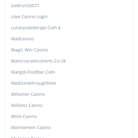
Lootrun26071
Love Casino Login
Lunarpsikoterapi.com A
Madcasino
Magic Win Casino
Manicceramicsherts.co.uk
Margot-Foodbar.com
Medicinethroughtime
Millioner Casino
Millionz Casino
Mino Casino
Monsterwin Casino