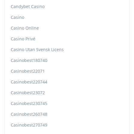
Candybet Casino
Casino
Casino Online
Casino Privé
Casino Utan Svensk Licens
Casinobest180740
Casinobest22071
Casinobest220744
Casinobest23072
Casinobest230745
Casinobest260748
Casinobest270749