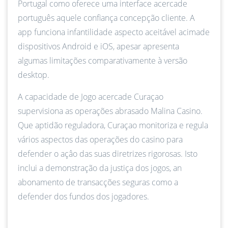
Portugal como oferece uma interface acercade
português aquele confiança concepção cliente. A
app funciona infantilidade aspecto aceitável acimade
dispositivos Android e iOS, apesar apresenta
algumas limitações comparativamente à versão
desktop.
A capacidade de Jogo acercade Curaçao
supervisiona as operações abrasado Malina Casino.
Que aptidão reguladora, Curaçao monitoriza e regula
vários aspectos das operações do casino para
defender o açâo das suas diretrizes rigorosas. Isto
inclui a demonstração da justiça dos jogos, an
abonamento de transacções seguras como a
defender dos fundos dos jogadores.