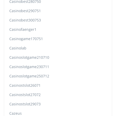
Casinobest280750
Casinobest290751
Casinobest300753
Casinofaenger1
Casinogame170751
Casinolab
Casinoslotgame210710
Casinoslotgame230711
Casinoslotgame250712
Casinostslot26071
Casinostslot27072
Casinostslot29073
Cazeus