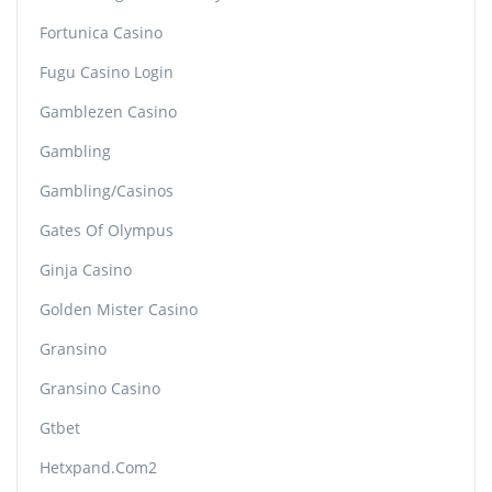
Fortunica Casino
Fugu Casino Login
Gamblezen Casino
Gambling
Gambling/casinos
Gates Of Olympus
Ginja Casino
Golden Mister Casino
Gransino
Gransino Casino
Gtbet
Hetxpand.com2