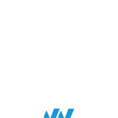
Fontos funkció a “quick-play” gyorsindító a
főképernyőn, amely közvetlenül a lock screen-ről vagy
értesítési sávból indítja a kedvenc slotodat.
A felület érintésbarát és rövid játékra optimalizált:
minden játékoldal kevesebb mint három másodperc
alatt betöltődik, az animációk pedig a mobil
teljesítményhez igazítottak.
9. A Játékos
Motivációja a Gyors
Játék Mögött
A fő motiváció ennek a játékstílusnak az azonnali