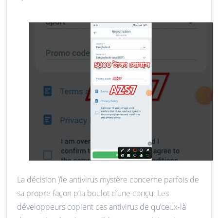
La décision )’le antivirus mystère concerne parfois de
sa propre façon p’la boulot d’une conçu. Les
développeurs copient ces antivirus de qu’ceux-là