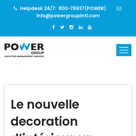
Helpdesk 24/7:
800-76937(POWER)
info@powergroupintl.com
Le nouvelle
decoration