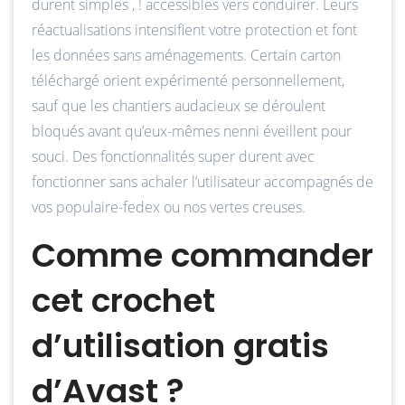
durent simples , ! accessibles vers conduirer. Leurs
réactualisations intensifient votre protection et font
les données sans aménagements. Certain carton
téléchargé orient expérimenté personnellement,
sauf que les chantiers audacieux se déroulent
bloqués avant qu’eux-mêmes nenni éveillent pour
souci. Des fonctionnalités super durent avec
fonctionner sans achaler l’utilisateur accompagnés de
vos populaire-fedex ou nos vertes creuses.
Comme commander
cet crochet
d’utilisation gratis
d’Avast ?