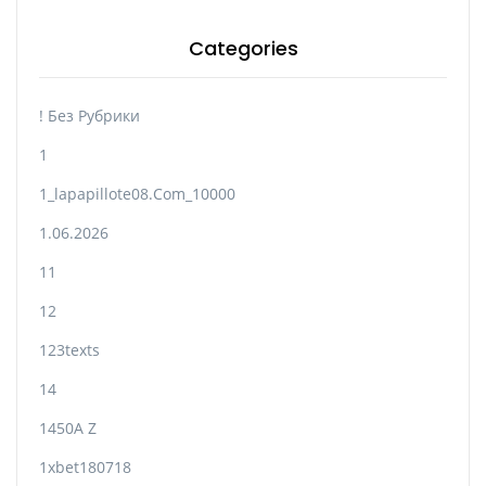
Categories
! Без Рубрики
1
1_lapapillote08.com_10000
1.06.2026
11
12
123texts
14
1450A Z
1xbet180718