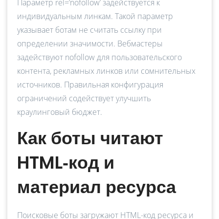
Параметр rel=’nofollow’ задействуется к
индивидуальным линкам. Такой параметр
указывает ботам не считать ссылку при
определении значимости. Вебмастеры
задействуют nofollow для пользовательского
контента, рекламных линков или сомнительных
источников. Правильная конфигурация
ограничений содействует улучшить
краулинговый бюджет.
Как боты читают
HTML‑код и
материал ресурса
Поисковые боты загружают HTML-код ресурса и