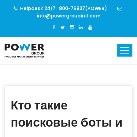
Helpdesk 24/7:
800-76937(POWER)
info@powergroupintl.com
Кто такие
поисковые боты и