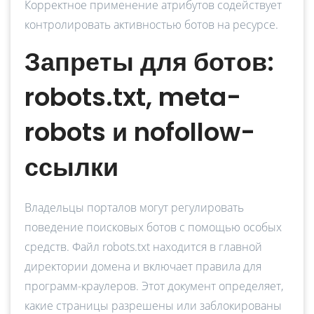
Корректное применение атрибутов содействует
контролировать активностью ботов на ресурсе.
Запреты для ботов:
robots.txt, meta-
robots и nofollow-
ссылки
Владельцы порталов могут регулировать
поведение поисковых ботов с помощью особых
средств. Файл robots.txt находится в главной
директории домена и включает правила для
программ-краулеров. Этот документ определяет,
какие страницы разрешены или заблокированы