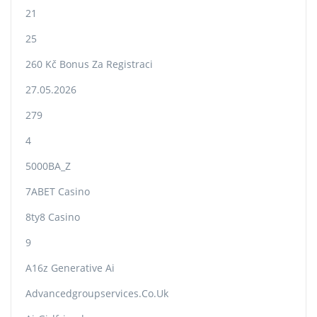
21
25
260 Kč Bonus Za Registraci
27.05.2026
279
4
5000BA_Z
7ABET Casino
8ty8 Casino
9
A16z Generative Ai
Advancedgroupservices.co.uk