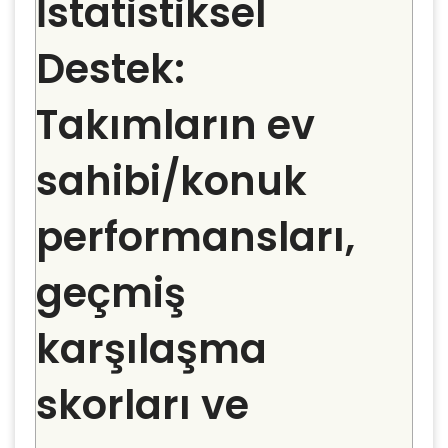
İstatistiksel
Destek:
Takımların ev
sahibi/konuk
performansları,
geçmiş
karşılaşma
skorları ve