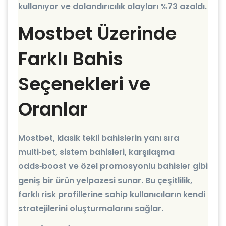
kullanıyor ve dolandırıcılık olayları %73 azaldı.
Mostbet Üzerinde
Farklı Bahis
Seçenekleri ve
Oranlar
Mostbet, klasik tekli bahislerin yanı sıra
multi‑bet, sistem bahisleri, karşılaşma
odds‑boost ve özel promosyonlu bahisler
gibi
geniş bir ürün yelpazesi sunar. Bu çeşitlilik,
farklı risk profillerine sahip kullanıcıların kendi
stratejilerini oluşturmalarını sağlar.