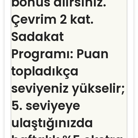
bonus alırsınız.
Çevrim 2 kat.
Sadakat
Programı:
Puan
topladıkça
seviyeniz yükselir;
5. seviyeye
ulaştığınızda