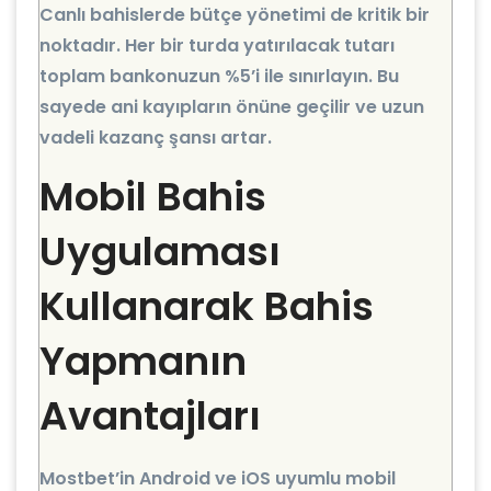
Canlı bahislerde
bütçe yönetimi
de kritik bir
noktadır. Her bir turda yatırılacak tutarı
toplam bankonuzun %5’i ile sınırlayın. Bu
sayede ani kayıpların önüne geçilir ve uzun
vadeli kazanç şansı artar.
Mobil Bahis
Uygulaması
Kullanarak Bahis
Yapmanın
Avantajları
Mostbet’in
Android ve iOS uyumlu mobil