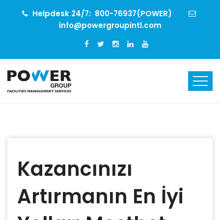
Helpdesk 24/7:
800-76937(POWER)
info@powergroupintl.com
Kazancınızı
Artırmanın En İyi