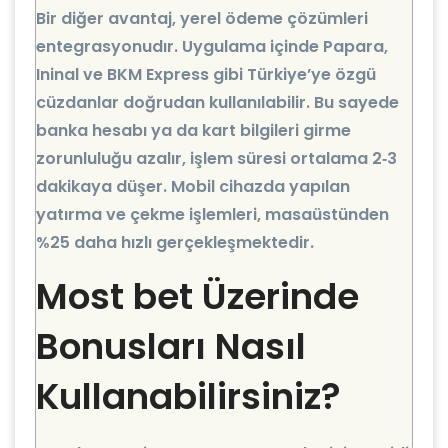
Bir diğer avantaj,
yerel ödeme çözümleri
entegrasyonu
dır. Uygulama içinde
Papara,
Ininal ve BKM Express
gibi Türkiye’ye özgü
cüzdanlar doğrudan kullanılabilir. Bu sayede
banka hesabı ya da kart bilgileri girme
zorunluluğu azalır, işlem süresi ortalama 2‑3
dakikaya düşer. Mobil cihazda yapılan
yatırma ve çekme işlemleri, masaüstünden
%25 daha hızlı gerçekleşmektedir.
Most bet Üzerinde
Bonusları Nasıl
Kullanabilirsiniz?