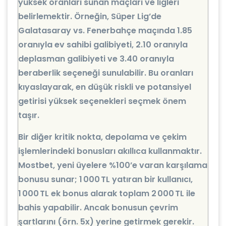
yüksek oranları sunan maçları ve ligleri
belirlemektir. Örneğin, Süper Lig’de
Galatasaray vs. Fenerbahçe
maçında 1.85
oranıyla ev sahibi galibiyeti, 2.10 oranıyla
deplasman galibiyeti ve 3.40 oranıyla
beraberlik seçeneği sunulabilir. Bu oranları
kıyaslayarak, en düşük riskli ve potansiyel
getirisi yüksek seçenekleri seçmek önem
taşır.
Bir diğer kritik nokta,
depolama ve çekim
işlemlerindeki bonusları akıllıca kullanmaktır
.
Mostbet, yeni üyelere %100’e varan karşılama
bonusu sunar; 1 000 TL yatıran bir kullanıcı,
1 000 TL ek bonus alarak toplam 2 000 TL ile
bahis yapabilir. Ancak bonusun çevrim
şartlarını (örn. 5x) yerine getirmek gerekir.