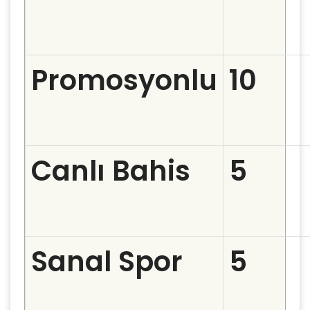
Promosyonlu
10
Canlı Bahis
5
Sanal Spor
5