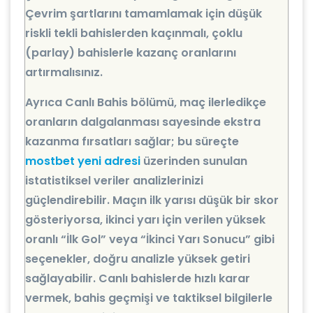
Çevrim şartlarını tamamlamak için düşük
riskli tekli bahislerden kaçınmalı, çoklu
(parlay) bahislerle kazanç oranlarını
artırmalısınız.
Ayrıca
Canlı Bahis
bölümü, maç ilerledikçe
oranların dalgalanması sayesinde ekstra
kazanma fırsatları sağlar; bu süreçte
mostbet yeni adresi
üzerinden sunulan
istatistiksel veriler analizlerinizi
güçlendirebilir. Maçın ilk yarısı düşük bir skor
gösteriyorsa, ikinci yarı için verilen yüksek
oranlı “İlk Gol” veya “İkinci Yarı Sonucu” gibi
seçenekler, doğru analizle yüksek getiri
sağlayabilir. Canlı bahislerde hızlı karar
vermek, bahis geçmişi ve taktiksel bilgilerle