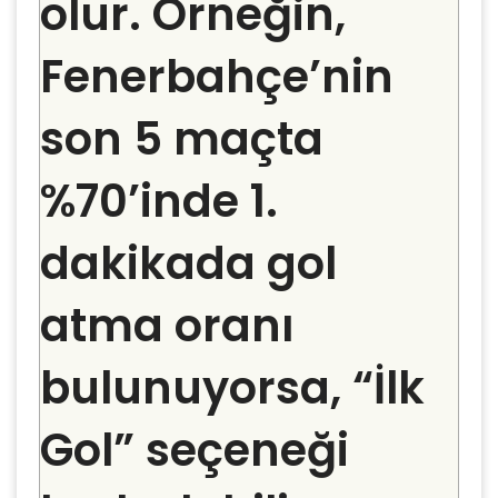
olur. Örneğin,
Fenerbahçe’nin
son 5 maçta
%70’inde 1.
dakikada gol
atma oranı
bulunuyorsa, “İlk
Gol” seçeneği