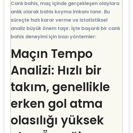
Canlı bahis, maç içinde gerçekleşen olaylara
anlık olarak bahis koyma imkanı tanır. Bu
süreçte
hızlı karar verme
ve
istatistiksel
analiz
büyük önem taşır. İşte başarılı bir canlı
bahis deneyimi için bazı yöntemler:
Maçın Tempo
Analizi:
Hızlı bir
takım, genellikle
erken gol atma
olasılığı yüksek