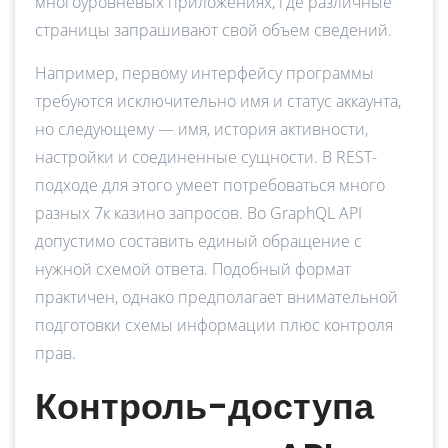
многоуровневых приложениях, где различные
страницы запрашивают свой объем сведений.
Например, первому интерфейсу программы
требуются исключительно имя и статус аккаунта,
но следующему — имя, история активности,
настройки и соединенные сущности. В REST-
подходе для этого умеет потребоваться много
разных 7к казино запросов. Во GraphQL API
допустимо составить единый обращение с
нужной схемой ответа. Подобный формат
практичен, однако предполагает внимательной
подготовки схемы информации плюс контроля
прав.
Контроль-доступа