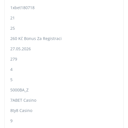
1xbet180718
21
25
260 Kč Bonus Za Registraci
27.05.2026
279
4
5
5000BA_Z
7ABET Casino
8ty8 Casino
9