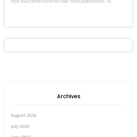
при высоком количестве пользователей 7к.
Archives
August 2026
July 2026