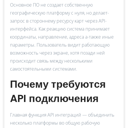
Основное ПО не создает собственную
географическую платформу с нуля, но делает-
запрос в стороннему ресурсу карт через API-
интерфейса. Как реакцию система принимает
координаты, направление, адреса а-также иные
параметры. Пользователь видит работающую
возможность через экране, хотя позади ней
происходит связь между несколькими
самостоятельными системами.
Почему требуются
API подключения
Главная функция API интеграций — объединить
несколько платформы во общую рабочую