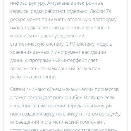
инфраструктуру. Актуальные электронные
сервисы редко работают отдельно. Любой 7к
ресурс может применять отдельную платформу
входа, подключенный расчетный компонент,
механизм отправки уведомлений,
статистическую систему, CRM-систему, модуль
хранения данных и инструмент валидации
данных. программный-интерфейс дает-
возможность этим указанным элементам
работать синхронно.
Связки снижают объем механических процессов
а-также сокращают риск ошибок. В-случае-если
сведения автоматически передаются изнутри
поля создания-аккаунта в аккаунт, потом во службу
оповещений и статистический компонент,
сотрудникам нет-нужды приходится копировать