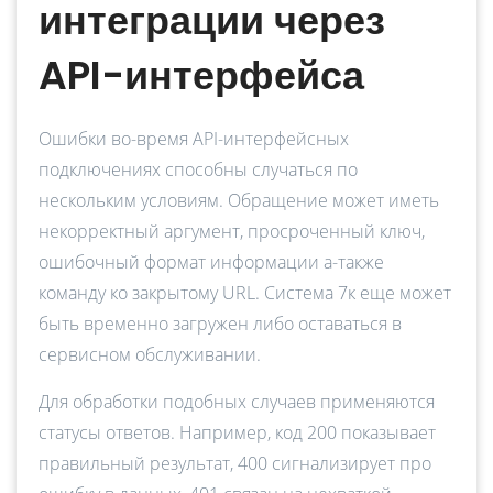
интеграции через
API-интерфейса
Ошибки во-время API-интерфейсных
подключениях способны случаться по
нескольким условиям. Обращение может иметь
некорректный аргумент, просроченный ключ,
ошибочный формат информации а-также
команду ко закрытому URL. Система 7к еще может
быть временно загружен либо оставаться в
сервисном обслуживании.
Для обработки подобных случаев применяются
статусы ответов. Например, код 200 показывает
правильный результат, 400 сигнализирует про