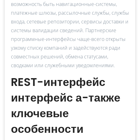
возможность быть навигационные-системы,
платежные шлюзы, рассылочные службы, службы
входа, сетевые репозитории, сервисы доставки и
системы валидации сведений. Партнерские
программные-интерфейсы чаще-всего открыты
узкому списку компаний и задействуются ради
совместных решений, обмена статусами,
сводками или служебными уведомлениями.
REST-интерфейс
интерфейс а-также
ключевые
особенности