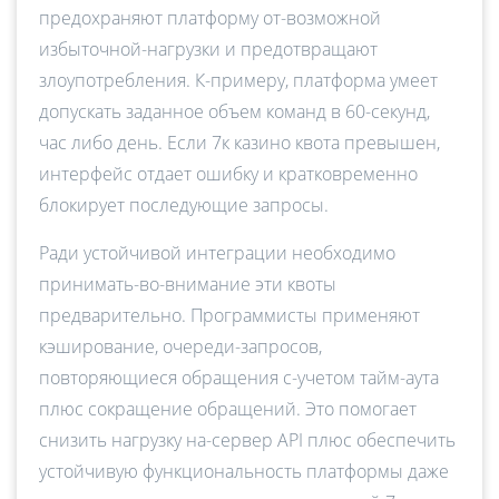
предохраняют платформу от-возможной
избыточной-нагрузки и предотвращают
злоупотребления. К-примеру, платформа умеет
допускать заданное объем команд в 60-секунд,
час либо день. Если 7к казино квота превышен,
интерфейс отдает ошибку и кратковременно
блокирует последующие запросы.
Ради устойчивой интеграции необходимо
принимать-во-внимание эти квоты
предварительно. Программисты применяют
кэширование, очереди-запросов,
повторяющиеся обращения с-учетом тайм-аута
плюс сокращение обращений. Это помогает
снизить нагрузку на-сервер API плюс обеспечить
устойчивую функциональность платформы даже