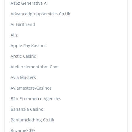
A16z Generative Ai
Advancedgroupservices.co.uk
Ai-Girlfriend
Allz
Apple Pay Kasinot
Arctic Casino
Atelierclementhbm.com
Avia Masters
Aviamasters-Casinos
B2b Ecommerce Agencies
Bananzia Casino
Bantamclothing.co.uk
Bcgame3035