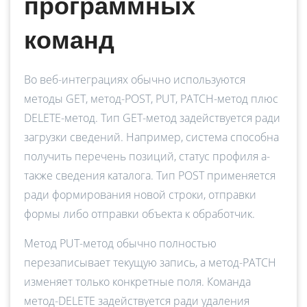
программных
команд
Во веб-интеграциях обычно используются
методы GET, метод-POST, PUT, PATCH-метод плюс
DELETE-метод. Тип GET-метод задействуется ради
загрузки сведений. Например, система способна
получить перечень позиций, статус профиля а-
также сведения каталога. Тип POST применяется
ради формирования новой строки, отправки
формы либо отправки объекта к обработчик.
Метод PUT-метод обычно полностью
перезаписывает текущую запись, а метод-PATCH
изменяет только конкретные поля. Команда
метод-DELETE задействуется ради удаления