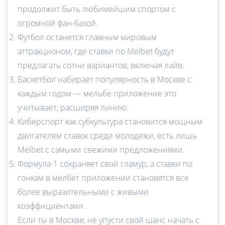
продолжит быть любимейшим спортом с
огромной фан-базой.
Футбол останется главным мировым
аттракционом, где ставки по Melbet будут
предлагать сотни вариантов, включая лайв.
Баскетбол набирает популярность в Москве с
каждым годом — мельбе приложение это
учитывает, расширяя линию.
Киберспорт как субкультура становится мощным
двигателем ставок среди молодежи, есть лишь
Melbet с самыми свежими предложениями.
Формула-1 сохраняет свой гламур, а ставки по
гонкам в мелбет приложении становятся все
более выразительными с живыми
коэффициентами.
Если ты в Москве, не упусти свой шанс начать с