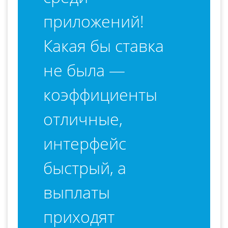
приложений!
Какая бы ставка
не была —
коэффициенты
отличные,
интерфейс
быстрый, а
выплаты
приходят