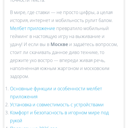
точности текста.
В мире, где ставки — не просто цифры, а целая
история, интернет и мобильность рулит балом.
Мелбет приложение
превратило мобильный
гейминг в настоящую игру на выживание и
удачу! И если вы в
Москве
и задаётесь вопросом,
стоит ли скачивать данное диво технике, то
держите ухо востро — впереди живая речь,
наполненная южным жаргоном и московским
задором.
Основные функции и особенности мелбет
приложения
Установка и совместимость с устройствами
Комфорт и безопасность в игорном мире под
рукой