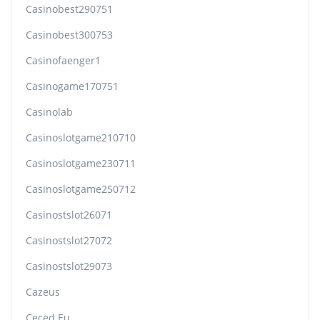
Casinobest290751
Casinobest300753
Casinofaenger1
Casinogame170751
Casinolab
Casinoslotgame210710
Casinoslotgame230711
Casinoslotgame250712
Casinostslot26071
Casinostslot27072
Casinostslot29073
Cazeus
Ceced.eu