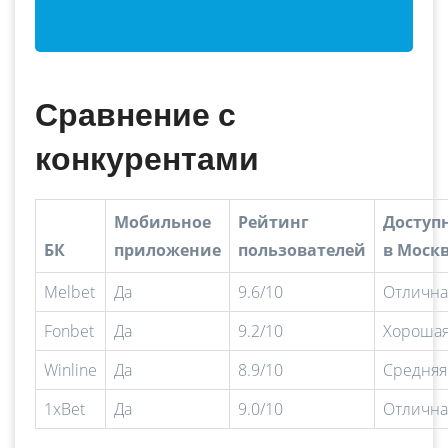
Сравнение с
конкурентами
Мобильное
Рейтинг
Доступ
БК
приложение
пользователей
в Моск
Melbet
Да
9.6/10
Отлична
Fonbet
Да
9.2/10
Хороша
Winline
Да
8.9/10
Средняя
1xBet
Да
9.0/10
Отлична