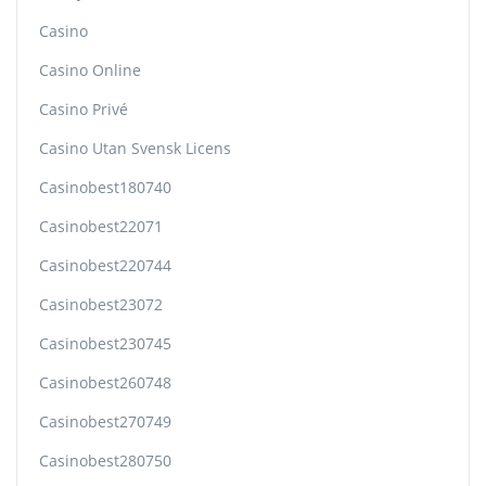
Casino
Casino Online
Casino Privé
Casino Utan Svensk Licens
Casinobest180740
Casinobest22071
Casinobest220744
Casinobest23072
Casinobest230745
Casinobest260748
Casinobest270749
Casinobest280750