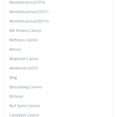
Bestslotcasino27076
Bestslotcasinos210711
Bestslotcasinos250715
Bet Riviera Casino
Betfouru Casino
Betory
Betportal Casino
Betwinner22072
Blog
Bonuskong Casino
Britsino
Bull Spins Casino
Candybet Casino