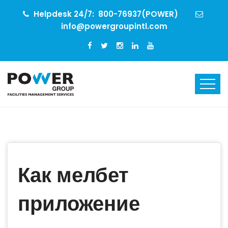
Helpdesk 24/7:
800-76937(POWER)
info@powergroupintl.com
Как мелбет
приложение