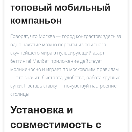
топовый мобильный
компаньон
Говорят, что Москва — город контрастов: здесь за
одно нажатие можно перейти из офисного
скучнейшего мира в пульсирующий азарт
беттинга! Мелбет приложение действует
молниеносно и играет по московским правилам
— это значит: быстрота, удобство, работа круглые
сутки. Поставь ставку — почувствуй настроение
столицы.
Установка и
совместимость с