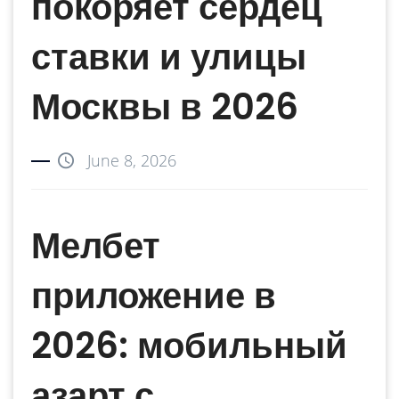
покоряет сердец
ставки и улицы
Москвы в 2026
June 8, 2026
Мелбет
приложение в
2026: мобильный
азарт с