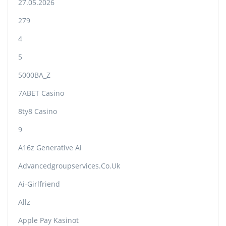
27.05.2026
279
4
5
5000BA_Z
7ABET Casino
8ty8 Casino
9
A16z Generative Ai
Advancedgroupservices.co.uk
Ai-Girlfriend
Allz
Apple Pay Kasinot