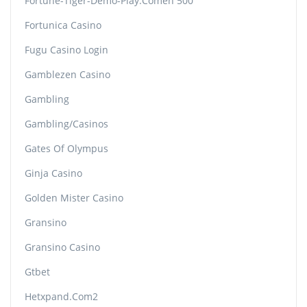
Fortune-Tiger-Demo-Play.comen 500
Fortunica Casino
Fugu Casino Login
Gamblezen Casino
Gambling
Gambling/casinos
Gates Of Olympus
Ginja Casino
Golden Mister Casino
Gransino
Gransino Casino
Gtbet
Hetxpand.com2