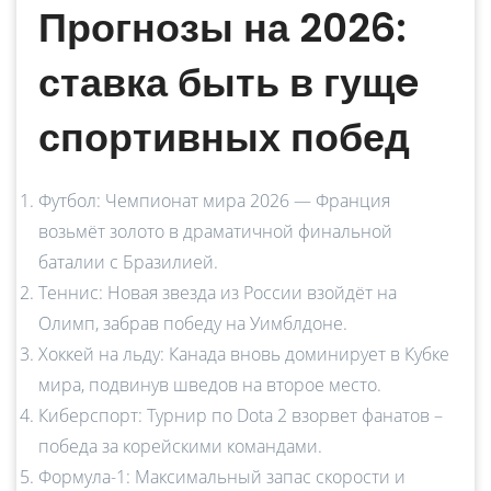
Прогнозы на 2026:
ставка быть в гущe
спортивных побед
Футбол: Чемпионат мира 2026 — Франция
возьмёт золото в драматичной финальной
баталии с Бразилией.
Теннис: Новая звезда из России взойдёт на
Олимп, забрав победу на Уимблдоне.
Хоккей на льду: Канада вновь доминирует в Кубке
мира, подвинув шведов на второе место.
Киберспорт: Турнир по Dota 2 взорвет фанатов –
победа за корейскими командами.
Формула-1: Максимальный запас скорости и