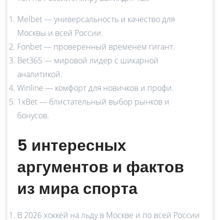
Melbet — универсальность и качество для
Москвы и всей России.
Fonbet — проверенный временем гигант.
Bet365 — мировой лидер с шикарной
аналитикой.
Winline — комфорт для новичков и профи.
1xBet — блистательный выбор рынков и
бонусов.
5 интересных
аргументов и фактов
из мира спорта
В 2026 хоккей на льду в Москве и по всей России