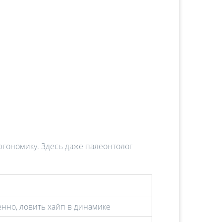
эргономику. Здесь даже палеонтолог
нно, ловить хайп в динамике