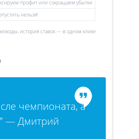
ксируем профит или сокращаем убытки
пустить нельзя!
мокоды, история ставок — в одном клике
д
осле чемпионата, а
!” — Дмитрий