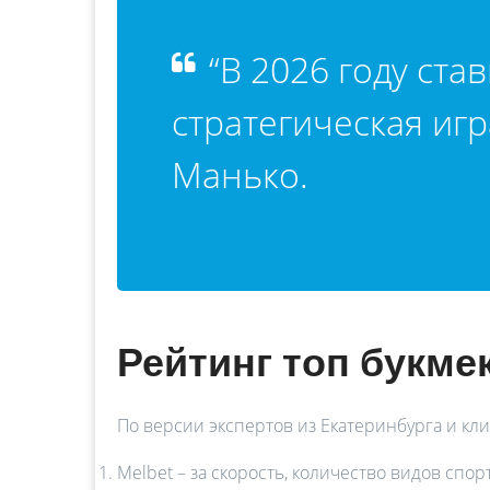
“В 2026 году ста
стратегическая игр
Манько.
Рейтинг топ букме
По версии экспертов из Екатеринбурга и кл
Melbet – за скорость, количество видов спор