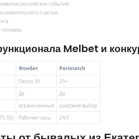
 охватом российских событий.
льзовательского счастья.
инга
-потоком.
ункционала Melbet и конку
Фонбет
Parimatch
Около 20
25+
Да
Да
ограниченный
широкий выбор
-75-55)
Рабочие часы
24/7
ты от бывалых из Екате