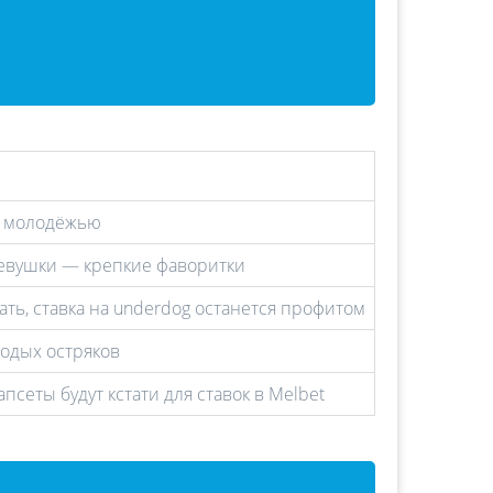
й молодёжью
девушки — крепкие фаворитки
ть, ставка на underdog останется профитом
одых остряков
еты будут кстати для ставок в Melbet