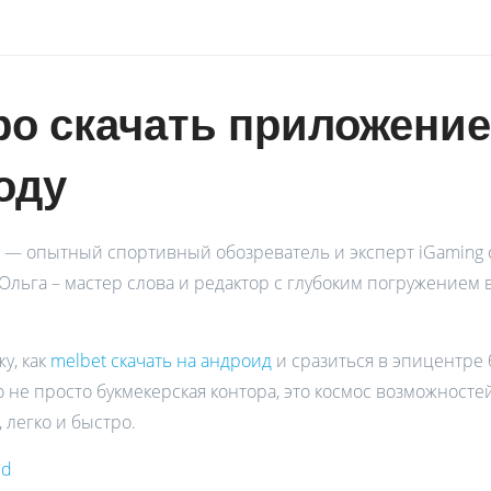
ро скачать приложение
оду
р — опытный спортивный обозреватель и эксперт iGaming с
 Ольга – мастер слова и редактор с глубоким погружением
у, как
melbet скачать на андроид
и сразиться в эпицентре 
 не просто букмекерская контора, это космос возможносте
 легко и быстро.
id