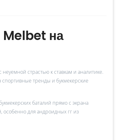
 Melbet на
 неуемной страстью к ставкам и аналитике.
 в спортивные тренды и букмекерские
букмекерских баталий прямо с экрана
й, особенно для андроидных гг из