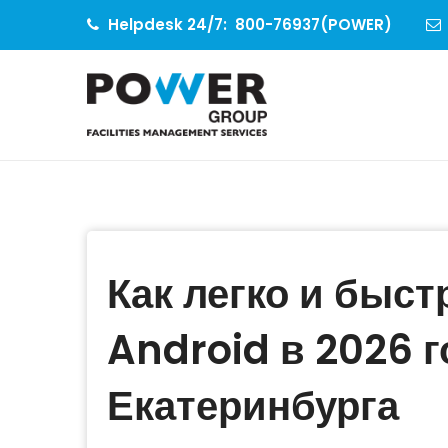
Helpdesk 24/7:
800-76937(POWER)
Как легко и быст
Android в 2026 
Екатеринбурга