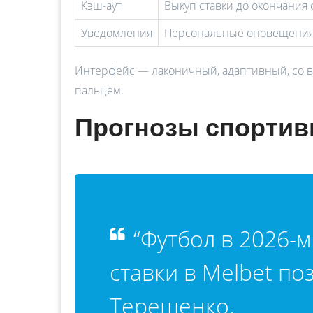
Кэш-аут
Выкуп ставки до окончания
Уведомления
Персональные оповещения о
Интерфейс — лаконичный, адаптивный, со вс
пальцем.
Прогнозы спортив
“Футбол в 2026-м
ставки в Melbet по
Терещенко.