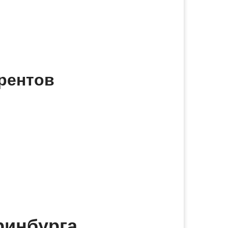
рентов
ринбурга