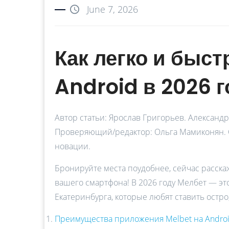
June 7, 2026
Как легко и быст
Android в 2026 г
Автор статьи:
Ярослав Григорьев
. Александ
Проверяющий/редактор:
Ольга Мамиконян
.
новации.
Бронируйте места поудобнее, сейчас расскаж
вашего смартфона! В 2026 году Мелбет — это
Екатеринбурга, которые любят ставить остро,
Преимущества приложения Melbet на Andro