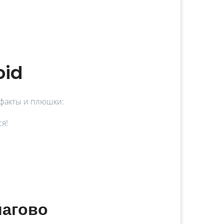
oid
 факты и плюшки:
я!
шагово