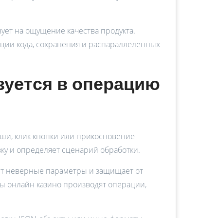
ует на ощущение качества продукта.
ации кода, сохранения и распараллеленных
зуется в операцию
ыши, клик кнопки или прикосновение
вку и определяет сценарий обработки.
ет неверные параметры и защищает от
ры онлайн казино производят операции,