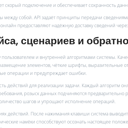
т скорый подключение и обеспечивает сохранность данн
ты между собой. API задаёт принципы передачи сведения
 онлайн предоставляют надёжную доставку сведений через
са, сценариев и обратн
пользователем и внутренней алгоритмами системы. Каче
размещение элементов, чёткие шрифты, выразительные от
мые операции и предупреждает ошибки.
ь действий для реализации задачи. Каждый алгоритм онла
е требования, розыск данных подчиняются предварительно
оличество шагов и упрощают исполнение операций.
иях действий. После нажимания клавиши система выводит
ические намёки способствуют осознать настоящее положе