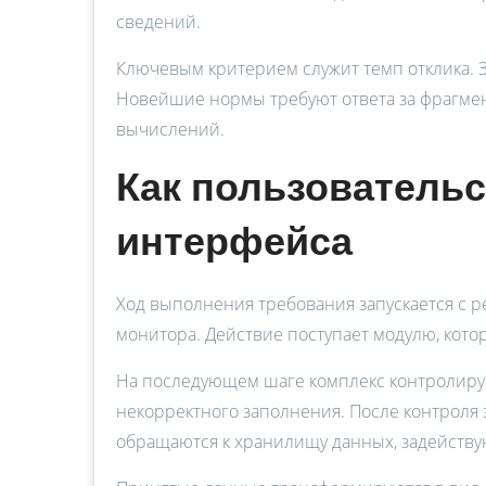
сведений.
Ключевым критерием служит темп отклика. З
Новейшие нормы требуют ответа за фрагмен
вычислений.
Как пользовательс
интерфейса
Ход выполнения требования запускается с 
монитора. Действие поступает модулю, кото
На последующем шаге комплекс контролиру
некорректного заполнения. После контроля
обращаются к хранилищу данных, задейству