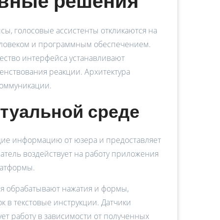
ивные решения
сы, голосовые ассистенты откликаются на
еловеком и программным обеспечением.
ачество интерфейса устанавливают
енствования реакции. Архитектура
коммуникации.
ртуальной среде
щие информацию от юзера и предоставляет
атель воздействует на работу приложения
латформы.
ия обрабатывают нажатия и формы,
к в текстовые инструкции. Датчики
ет работу в зависимости от полученных