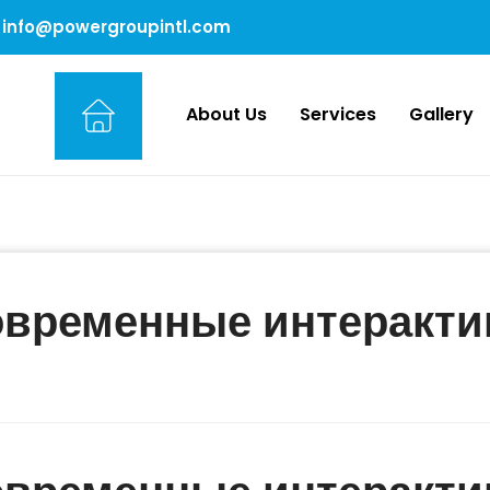
info@powergroupintl.com
About Us
Services
Gallery
современные интеракт