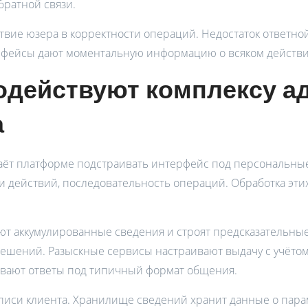
братной связи.
вие юзера в корректности операций. Недостаток ответно
рфейсы дают моментальную информацию о всяком действи
одействуют комплексу ад
а
аёт платформе подстраивать интерфейс под персональные 
и действий, последовательность операций. Обработка эти
т аккумулированные сведения и строят предсказательны
ешений. Разыскные сервисы настраивают выдачу с учёто
вают ответы под типичный формат общения.
аписи клиента. Хранилище сведений хранит данные о пара