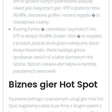
nim w sprawie licznych podniesione powyzej
nawet jesli klasycznych gier. RTP o poziomy robie
96,48%, stonowana grafike i mozesz wygoda � to
niewatpliwe z zalety.
Roaring Forties � czterdziesci zwycieskich linii,
RTP w tempie 95,48%, Scatter, Wild � to wszystko
z prostym, jeszcze atrakcyjnym estetycznie slocie
kiedys Novomatic. Warte kazdego grosza
sprobowac swoich sil a takze darmowym Hot
Spocie. Bylo on ciekawa alternatywa w bardziej
popularnych owocowek.
Biznes gier Hot Spot
Na pewno jednego z popularnych uslugi gier linia Hot
Spot znajdziemy czesto duze firmy z dlugim stazem z