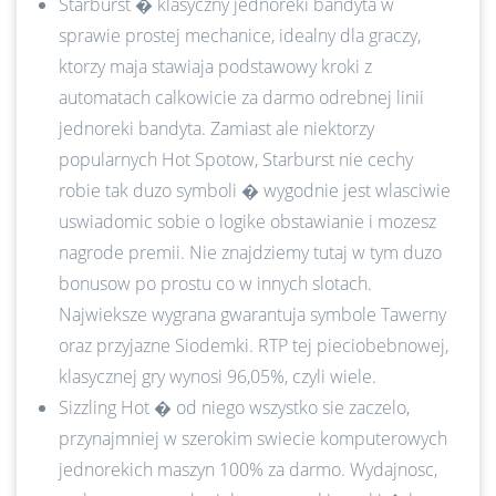
Starburst � klasyczny jednoreki bandyta w
sprawie prostej mechanice, idealny dla graczy,
ktorzy maja stawiaja podstawowy kroki z
automatach calkowicie za darmo odrebnej linii
jednoreki bandyta. Zamiast ale niektorzy
popularnych Hot Spotow, Starburst nie cechy
robie tak duzo symboli � wygodnie jest wlasciwie
uswiadomic sobie o logike obstawianie i mozesz
nagrode premii. Nie znajdziemy tutaj w tym duzo
bonusow po prostu co w innych slotach.
Najwieksze wygrana gwarantuja symbole Tawerny
oraz przyjazne Siodemki. RTP tej pieciobebnowej,
klasycznej gry wynosi 96,05%, czyli wiele.
Sizzling Hot � od niego wszystko sie zaczelo,
przynajmniej w szerokim swiecie komputerowych
jednorekich maszyn 100% za darmo. Wydajnosc,