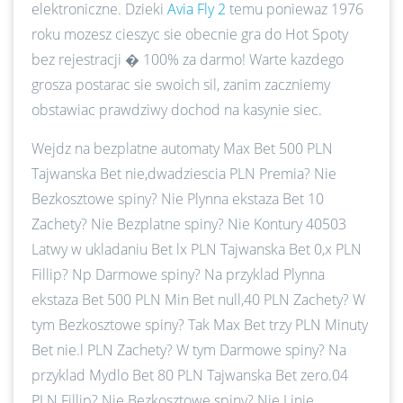
elektroniczne. Dzieki
Avia Fly 2
temu poniewaz 1976
roku mozesz cieszyc sie obecnie gra do Hot Spoty
bez rejestracji � 100% za darmo! Warte kazdego
grosza postarac sie swoich sil, zanim zaczniemy
obstawiac prawdziwy dochod na kasynie siec.
Wejdz na bezplatne automaty Max Bet 500 PLN
Tajwanska Bet nie,dwadziescia PLN Premia? Nie
Bezkosztowe spiny? Nie Plynna ekstaza Bet 10
Zachety? Nie Bezplatne spiny? Nie Kontury 40503
Latwy w ukladaniu Bet lx PLN Tajwanska Bet 0,x PLN
Fillip? Np Darmowe spiny? Na przyklad Plynna
ekstaza Bet 500 PLN Min Bet null,40 PLN Zachety? W
tym Bezkosztowe spiny? Tak Max Bet trzy PLN Minuty
Bet nie.l PLN Zachety? W tym Darmowe spiny? Na
przyklad Mydlo Bet 80 PLN Tajwanska Bet zero.04
PLN Fillip? Nie Bezkosztowe spiny? Nie Linie