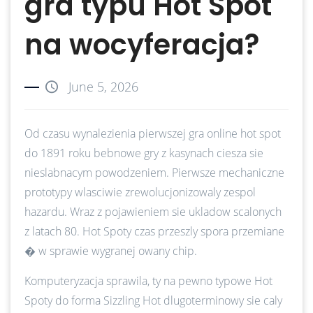
gra typu Hot Spot
na wocyferacja?
June 5, 2026
Od czasu wynalezienia pierwszej gra online hot spot
do 1891 roku bebnowe gry z kasynach ciesza sie
nieslabnacym powodzeniem. Pierwsze mechaniczne
prototypy wlasciwie zrewolucjonizowaly zespol
hazardu. Wraz z pojawieniem sie ukladow scalonych
z latach 80. Hot Spoty czas przeszly spora przemiane
� w sprawie wygranej owany chip.
Komputeryzacja sprawila, ty na pewno typowe Hot
Spoty do forma Sizzling Hot dlugoterminowy sie caly