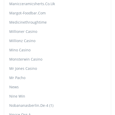
Manicceramicsherts.co.uk
Margot-Foodbar.com
Medicinethroughtime
Millioner Casino
Millionz Casino
Mino Casino
Monsterwin Casino
Mr Jones Casino
Mr Pacho
News
Nine Win
Nobananasberlin.de-4 (1)
Npcse.org A