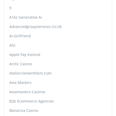
9
A16z Generative Ai
Advancedgroupservices.co.uk
Ai-Girlfriend
Allz
Apple Pay Kasinot
Arctic Casino
Atelierclementhbm.com
Avia Masters
Aviamasters-Casinos
B2b Ecommerce Agencies
Bananzia Casino