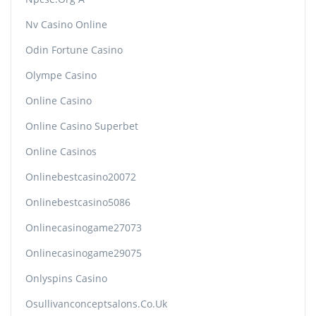
Nv Casino Online
Odin Fortune Casino
Olympe Casino
Online Casino
Online Casino Superbet
Online Casinos
Onlinebestcasino20072
Onlinebestcasino5086
Onlinecasinogame27073
Onlinecasinogame29075
Onlyspins Casino
Osullivanconceptsalons.co.uk