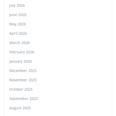
July 2026
June 2026
May 2026
April 2026
March 2026
February 2026
January 2026
December 2025
November 2025
October 2025
September 2025
August 2025