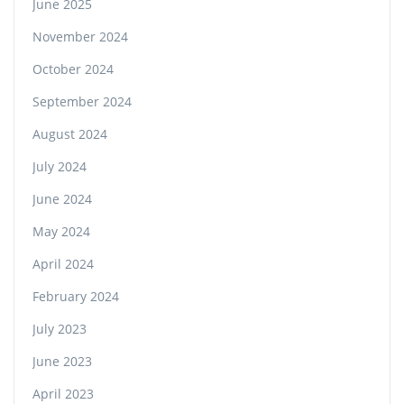
June 2025
November 2024
October 2024
September 2024
August 2024
July 2024
June 2024
May 2024
April 2024
February 2024
July 2023
June 2023
April 2023