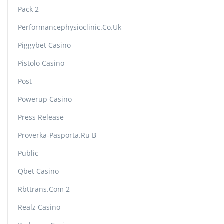
Pack 2
Performancephysioclinic.co.uk
Piggybet Casino
Pistolo Casino
Post
Powerup Casino
Press Release
Proverka-Pasporta.ru B
Public
Qbet Casino
Rbttrans.com 2
Realz Casino