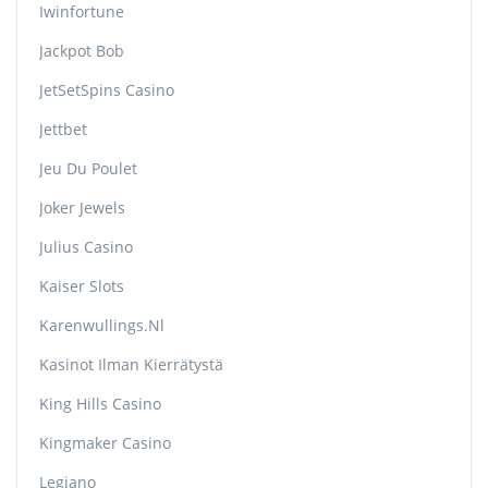
Iwinfortune
Jackpot Bob
JetSetSpins Casino
Jettbet
Jeu Du Poulet
Joker Jewels
Julius Casino
Kaiser Slots
Karenwullings.nl
Kasinot Ilman Kierrätystä
King Hills Casino
Kingmaker Casino
Legiano