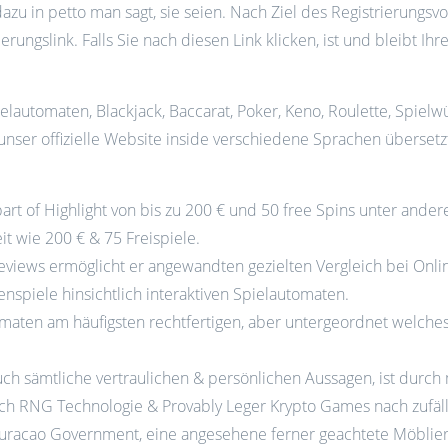
zu in petto man sagt, sie seien. Nach Ziel des Registrierungsv
ungslink. Falls Sie nach diesen Link klicken, ist und bleibt Ihr
ielautomaten, Blackjack, Baccarat, Poker, Keno, Roulette, Spielwü
ser offizielle Website inside verschiedene Sprachen übersetz
art of Highlight von bis zu 200 € und 50 free Spins unter ande
t wie 200 € & 75 Freispiele.
eviews ermöglicht er angewandten gezielten Vergleich bei Onli
nspiele hinsichtlich interaktiven Spielautomaten.
maten am häufigsten rechtfertigen, aber untergeordnet welches 
 auch sämtliche vertraulichen & persönlichen Aussagen, ist du
h RNG Technologie & Provably Leger Krypto Games nach zufälli
h Curacao Government, eine angesehene ferner geachtete Möblier