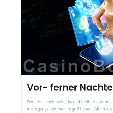
Vor- ferner Nachte
Der einfachheit halber ist und bleibt das Mind
in die gänge kommen im griff haben. Within Aus