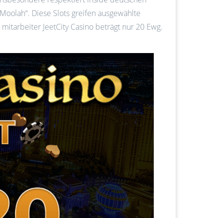
Moolah“. Diese Slots greifen ausgewählte
 mitarbeiter JeetCity Casino beträgt nur 20 Ewg.