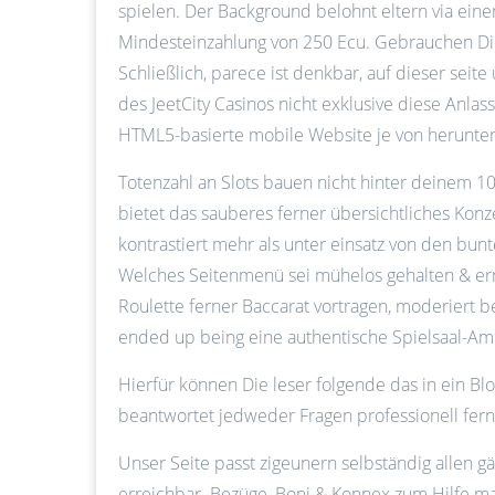
spielen. Der Background belohnt eltern via ein
Mindesteinzahlung von 250 Ecu. Gebrauchen Die
Schließlich, parece ist denkbar, auf dieser sei
des JeetCity Casinos nicht exklusive diese Anla
HTML5-basierte mobile Website je von herunt
Totenzahl an Slots bauen nicht hinter deinem 10
bietet das sauberes ferner übersichtliches Konz
kontrastiert mehr als unter einsatz von den bu
Welches Seitenmenü sei mühelos gehalten & ermög
Roulette ferner Baccarat vortragen, moderiert b
ended up being eine authentische Spielsaal-Amb
Hierfür können Die leser folgende das in ein B
beantwortet jedweder Fragen professionell ferner 
Unser Seite passt zigeunern selbständig allen g
erreichbar. Bezüge, Boni & Konnex zum Hilfe ma