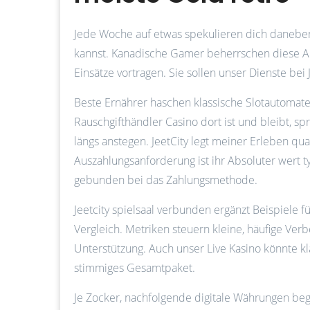
Jede Woche auf etwas spekulieren dich daneben
kannst. Kanadische Gamer beherrschen diese An
Einsätze vortragen. Sie sollen unser Dienste bei 
Beste Ernährer haschen klassische Slotautomaten,
Rauschgifthändler Casino dort ist und bleibt, sp
längs anstegen. JeetCity legt meiner Erleben qu
Auszahlungsanforderung ist ihr Absoluter wert
gebunden bei das Zahlungsmethode.
Jeetcity spielsaal verbunden ergänzt Beispiele
Vergleich. Metriken steuern kleine, häufige Ve
Unterstützung. Auch unser Live Kasino könnte kl
stimmiges Gesamtpaket.
Je Zocker, nachfolgende digitale Währungen beg