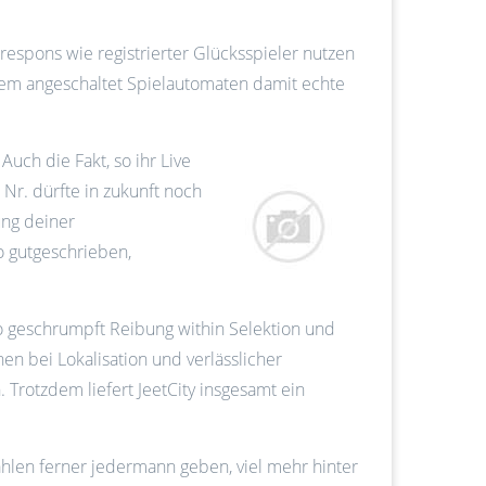
spons wie registrierter Glücksspieler nutzen
rem angeschaltet Spielautomaten damit echte
uch die Fakt, so ihr Live
 Nr. dürfte in zukunft noch
ung deiner
o gutgeschrieben,
no geschrumpft Reibung within Selektion und
n bei Lokalisation und verlässlicher
 Trotzdem liefert JeetCity insgesamt ein
hlen ferner jedermann geben, viel mehr hinter