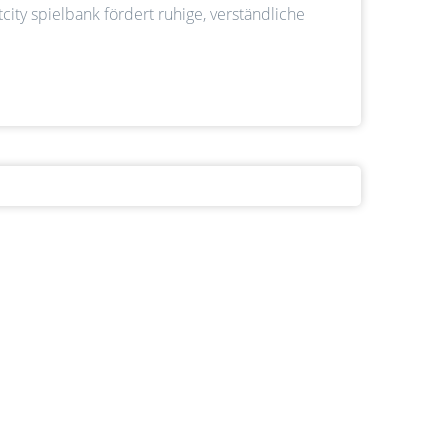
ty spielbank fördert ruhige, verständliche