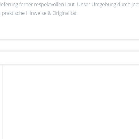
eferung ferner respektvollen Laut. Unser Umgebung durch jeetci
praktische Hinweise & Originalität.