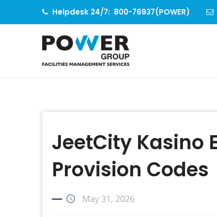
Helpdesk 24/7:
800-76937(POWER)
JeetCity Kasino
Provision Codes
May 31, 2026