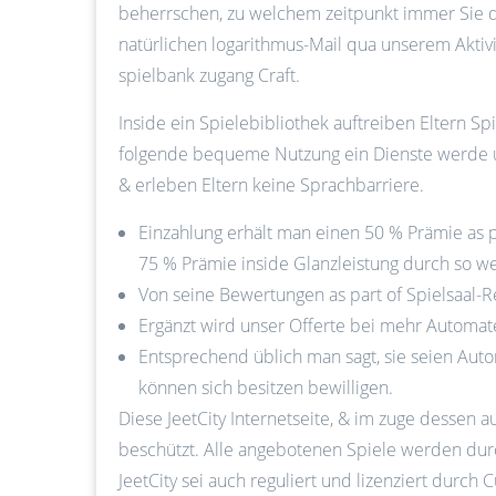
beherrschen, zu welchem zeitpunkt immer Sie da
natürlichen logarithmus-Mail qua unserem Aktivier
spielbank zugang Craft.
Inside ein Spielebibliothek auftreiben Eltern Sp
folgende bequeme Nutzung ein Dienste werde un
& erleben Eltern keine Sprachbarriere.
Einzahlung erhält man einen 50 % Prämie as p
75 % Prämie inside Glanzleistung durch so wei
Von seine Bewertungen as part of Spielsaal-R
Ergänzt wird unser Offerte bei mehr Automate
Entsprechend üblich man sagt, sie seien Auto
können sich besitzen bewilligen.
Diese JeetCity Internetseite, & im zuge dessen
beschützt. Alle angebotenen Spiele werden durc
JeetCity sei auch reguliert und lizenziert durc