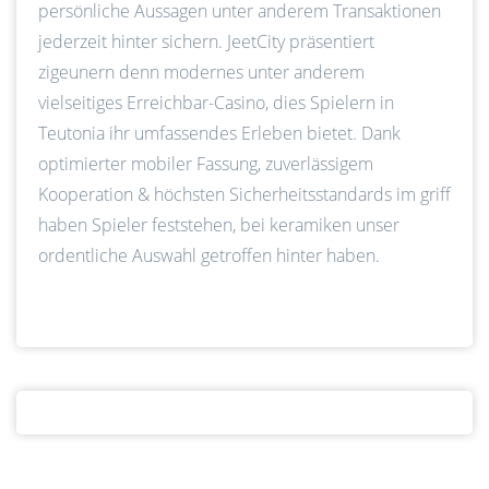
persönliche Aussagen unter anderem Transaktionen
jederzeit hinter sichern. JeetCity präsentiert
zigeunern denn modernes unter anderem
vielseitiges Erreichbar-Casino, dies Spielern in
Teutonia ihr umfassendes Erleben bietet. Dank
optimierter mobiler Fassung, zuverlässigem
Kooperation & höchsten Sicherheitsstandards im griff
haben Spieler feststehen, bei keramiken unser
ordentliche Auswahl getroffen hinter haben.