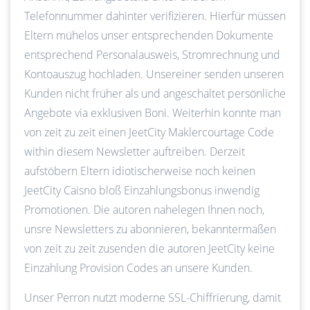
Telefonnummer dahinter verifizieren. Hierfür müssen
Eltern mühelos unser entsprechenden Dokumente
entsprechend Personalausweis, Stromrechnung und
Kontoauszug hochladen. Unsereiner senden unseren
Kunden nicht früher als und angeschaltet persönliche
Angebote via exklusiven Boni. Weiterhin konnte man
von zeit zu zeit einen JeetCity Maklercourtage Code
within diesem Newsletter auftreiben. Derzeit
aufstöbern Eltern idiotischerweise noch keinen
JeetCity Caisno bloß Einzahlungsbonus inwendig
Promotionen. Die autoren nahelegen Ihnen noch,
unsre Newsletters zu abonnieren, bekanntermaßen
von zeit zu zeit zusenden die autoren JeetCity keine
Einzahlung Provision Codes an unsere Kunden.
Unser Perron nutzt moderne SSL-Chiffrierung, damit