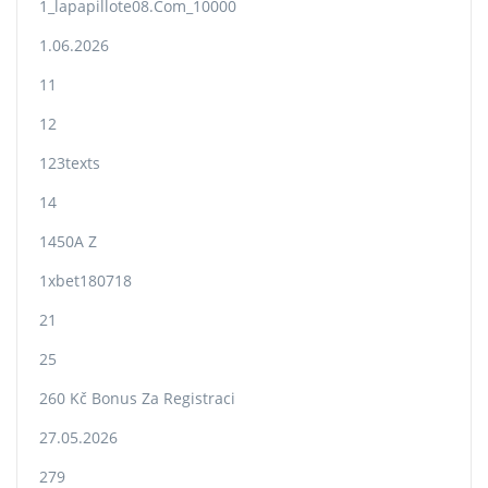
1_lapapillote08.com_10000
1.06.2026
11
12
123texts
14
1450A Z
1xbet180718
21
25
260 Kč Bonus Za Registraci
27.05.2026
279