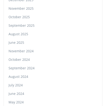
November 2025
October 2025
September 2025
August 2025
June 2025
November 2024
October 2024
September 2024
August 2024
July 2024
June 2024
May 2024