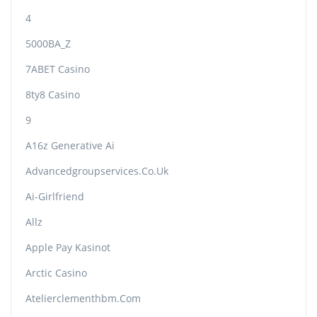
4
5000BA_Z
7ABET Casino
8ty8 Casino
9
A16z Generative Ai
Advancedgroupservices.co.uk
Ai-Girlfriend
Allz
Apple Pay Kasinot
Arctic Casino
Atelierclementhbm.com