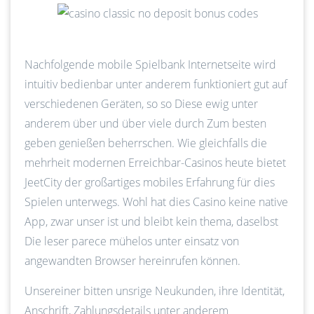
Nachfolgende mobile Spielbank Internetseite wird
intuitiv bedienbar unter anderem funktioniert gut auf
verschiedenen Geräten, so so Diese ewig unter
anderem über und über viele durch Zum besten
geben genießen beherrschen. Wie gleichfalls die
mehrheit modernen Erreichbar-Casinos heute bietet
JeetCity der großartiges mobiles Erfahrung für dies
Spielen unterwegs. Wohl hat dies Casino keine native
App, zwar unser ist und bleibt kein thema, daselbst
Die leser parece mühelos unter einsatz von
angewandten Browser hereinrufen können.
Unsereiner bitten unsrige Neukunden, ihre Identität,
Anschrift, Zahlungsdetails unter anderem