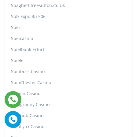
Spaghettitreesutton.co.uk
Spb-Expo.ru 506
Spei
Speicasino
Spielbank Erfurt
Spiele
Spinboss Casino
SpinChester Casino
Spinfin Casino
Spingranny Casino
Spinhub Casino
SpinLynx Casino