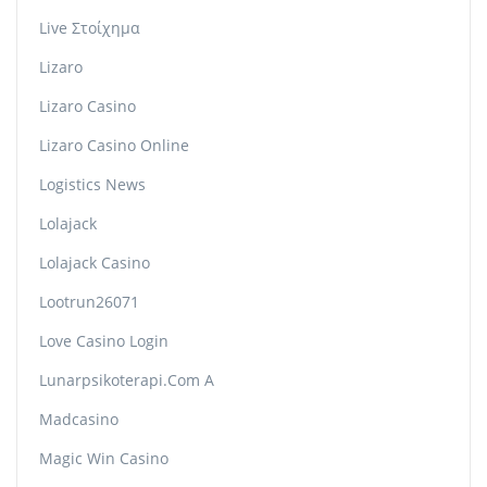
Live Στοίχημα
Lizaro
Lizaro Casino
Lizaro Casino Online
Logistics News
Lolajack
Lolajack Casino
Lootrun26071
Love Casino Login
Lunarpsikoterapi.com A
Madcasino
Magic Win Casino