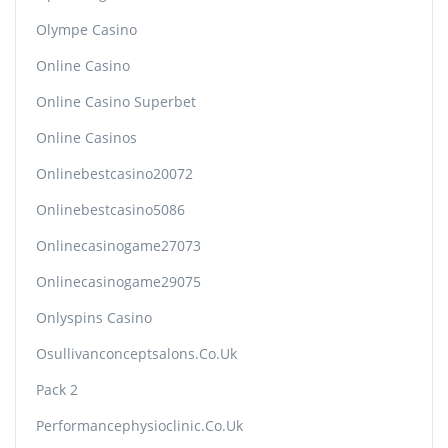
Olympe Casino
Online Casino
Online Casino Superbet
Online Casinos
Onlinebestcasino20072
Onlinebestcasino5086
Onlinecasinogame27073
Onlinecasinogame29075
Onlyspins Casino
Osullivanconceptsalons.co.uk
Pack 2
Performancephysioclinic.co.uk