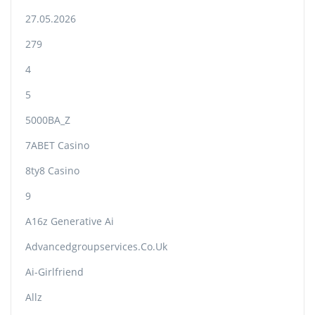
27.05.2026
279
4
5
5000BA_Z
7ABET Casino
8ty8 Casino
9
A16z Generative Ai
Advancedgroupservices.co.uk
Ai-Girlfriend
Allz