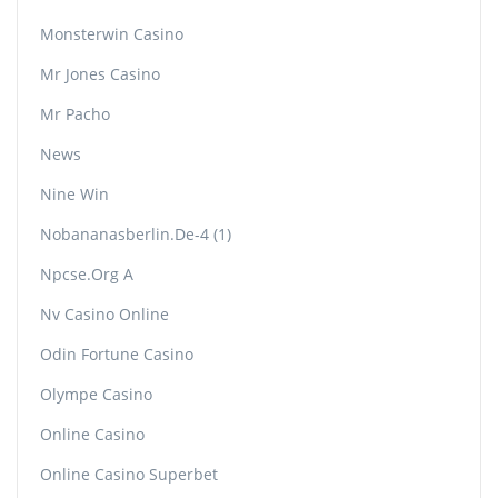
Monsterwin Casino
Mr Jones Casino
Mr Pacho
News
Nine Win
Nobananasberlin.de-4 (1)
Npcse.org A
Nv Casino Online
Odin Fortune Casino
Olympe Casino
Online Casino
Online Casino Superbet