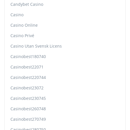
Candybet Casino
Casino
Casino Online
Casino Privé
Casino Utan Svensk Licens
Casinobest180740
Casinobest22071
Casinobest220744
Casinobest23072
Casinobest230745
Casinobest260748
Casinobest270749
Casinobest280750