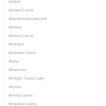
Velobet
Verywell Casino
Vlaanderenmuziek.land
Westace
Westace Casino
Wildrobin
Wildrobin Casino
Wildzy
Winairlines
Winbig21 Casino Login
Winnita
Winnita Casino
Winpalace Casino