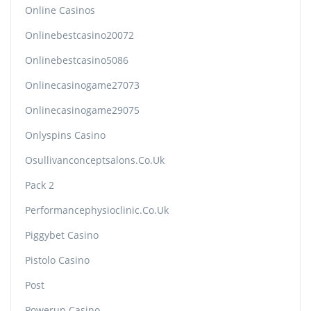
Online Casinos
Onlinebestcasino20072
Onlinebestcasino5086
Onlinecasinogame27073
Onlinecasinogame29075
Onlyspins Casino
Osullivanconceptsalons.co.uk
Pack 2
Performancephysioclinic.co.uk
Piggybet Casino
Pistolo Casino
Post
Powerup Casino