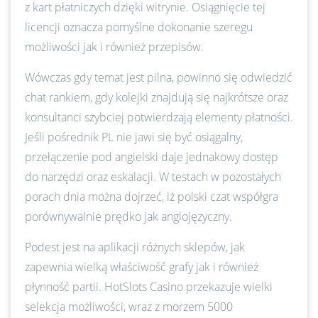
z kart płatniczych dzięki witrynie. Osiągnięcie tej
licencji oznacza pomyślne dokonanie szeregu
możliwości jak i również przepisów.
Wówczas gdy temat jest pilna, powinno się odwiedzić
chat rankiem, gdy kolejki znajdują się najkrótsze oraz
konsultanci szybciej potwierdzają elementy płatności.
Jeśli pośrednik PL nie jawi się być osiągalny,
przełączenie pod angielski daje jednakowy dostęp
do narzędzi oraz eskalacji. W testach w pozostałych
porach dnia można dojrzeć, iż polski czat współgra
porównywalnie prędko jak anglojęzyczny.
Podest jest na aplikacji różnych sklepów, jak
zapewnia wielką właściwość grafy jak i również
płynność partii. HotSlots Casino przekazuje wielki
selekcja możliwości, wraz z morzem 5000