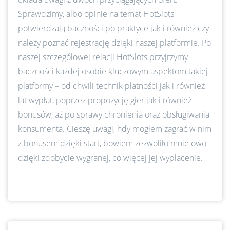
Sprawdzimy, albo opinie na temat HotSlots
potwierdzają baczności po praktyce jak i również czy
należy poznać rejestrację dzięki naszej platformie. Po
naszej szczegółowej relacji HotSlots przyjrzymy
baczności każdej osobie kluczowym aspektom takiej
platformy – od chwili technik płatności jak i również
lat wypłat, poprzez propozycję gier jak i również
bonusów, aż po sprawy chronienia oraz obsługiwania
konsumenta. Cieszę uwagi, hdy mogłem zagrać w nim
z bonusem dzięki start, bowiem zezwoliło mnie owo
dzięki zdobycie wygranej, co więcej jej wypłacenie.