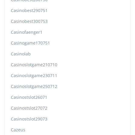
Casinobest290751
Casinobest300753
Casinofaenger1
Casinogame170751
Casinolab
Casinoslotgame210710
Casinoslotgame230711
Casinoslotgame250712
Casinostslot26071
Casinostslot27072
Casinostslot29073
Cazeus