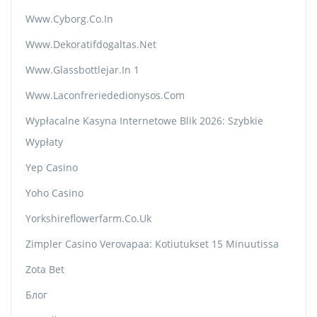
Www.cyborg.co.in
Www.dekoratifdogaltas.net
Www.glassbottlejar.in 1
Www.laconfreriededionysos.com
Wypłacalne Kasyna Internetowe Blik 2026: Szybkie
Wypłaty
Yep Casino
Yoho Casino
Yorkshireflowerfarm.co.uk
Zimpler Casino Verovapaa: Kotiutukset 15 Minuutissa
Zota Bet
Блог