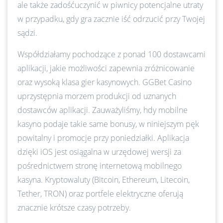
ale także zadośćuczynić w piwnicy potencjalne utraty
w przypadku, gdy gra zacznie iść odrzucić przy Twojej
sądzi.
Współdziałamy pochodzące z ponad 100 dostawcami
aplikacji, jakie możliwości zapewnia zróżnicowanie
oraz wysoką klasa gier kasynowych. GGBet Casino
uprzystępnia morzem produkcji od uznanych
dostawców aplikacji. Zauważyliśmy, hdy mobilne
kasyno podaje takie same bonusy, w niniejszym pęk
powitalny i promocje przy poniedziałki. Aplikacja
dzięki iOS jest osiągalna w urzędowej wersji za
pośrednictwem stronę internetową mobilnego
kasyna. Kryptowaluty (Bitcoin, Ethereum, Litecoin,
Tether, TRON) oraz portfele elektryczne oferują
znacznie krótsze czasy potrzeby.