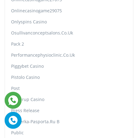
Onlinecasinogame29075
Onlyspins Casino
Osullivanconceptsalons.co.uk
Pack 2
Performancephysioclinic.co.uk
Piggybet Casino
Pistolo Casino
Post
Powerup Casino
Press Release
Proverka-Pasporta.ru B
Public