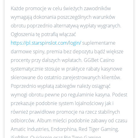
Każde promocje w celu świeżych zawodników
wymagają dokonania poszczególnych warunków
obrotu poprzednio alternatywą wypłaty wygranych.
Ogłoszenia tę potrafią włączać
https://pl.starspinslot.com/login/
suplementarne
darmowe spiny, premia bez depozytu bądź większe
procenty przy dalszych wpłatach. GGBet Casino
systematycznie stosuje w praktyce rabaty kasynowe
skierowane do ostatnio zarejestrowanych klientów.
Poprzednio wypłatą zabiegów należy osiągnąć
wymogi obrotu pewne po regulaminie kasyna. Podest
przekazuje podobnie system lojalnościowy jak i
również prawidłowe promocje na rzecz stabilnych
odbiorców. Album mieści podobnie zabawy od czasu
Amatic Industries, Endorphina, Red Tiger Gaming,
iSoftBet, Quickspin oraz Big Time Gaming.