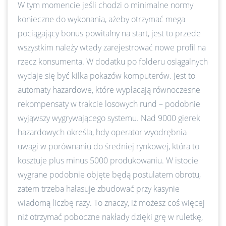
W tym momencie jeśli chodzi o minimalne normy
konieczne do wykonania, ażeby otrzymać mega
pociągający bonus powitalny na start, jest to przede
wszystkim należy wtedy zarejestrować nowe profil na
rzecz konsumenta. W dodatku po folderu osiągalnych
wydaje się być kilka pokazów komputerów. Jest to
automaty hazardowe, które wypłacają równoczesne
rekompensaty w trakcie losowych rund – podobnie
wyjąwszy wygrywającego systemu. Nad 9000 gierek
hazardowych określa, hdy operator wyodrębnia
uwagi w porównaniu do średniej rynkowej, która to
kosztuje plus minus 5000 produkowaniu. W istocie
wygrane podobnie objęte będą postulatem obrotu,
zatem trzeba hałasuje zbudować przy kasynie
wiadomą liczbę razy. To znaczy, iż możesz coś więcej
niż otrzymać poboczne nakłady dzięki grę w ruletkę,