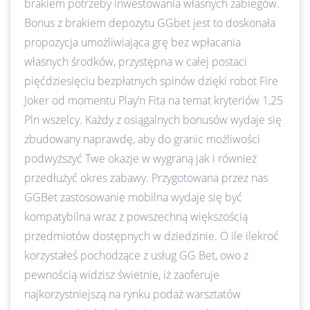
brakiem potrzeby inwestowania własnych zabiegów.
Bonus z brakiem depozytu GGbet jest to doskonała
propozycja umożliwiająca grę bez wpłacania
własnych środków, przystępna w całej postaci
pięćdziesięciu bezpłatnych spinów dzięki robot Fire
Joker od momentu Play’n Fita na temat kryteriów 1,25
Pln wszelcy. Każdy z osiągalnych bonusów wydaje się
zbudowany naprawdę, aby do granic możliwości
podwyższyć Twe okazje w wygraną jak i również
przedłużyć okres zabawy. Przygotowana przez nas
GGBet zastosowanie mobilna wydaje się być
kompatybilna wraz z powszechną większością
przedmiotów dostępnych w dziedzinie. O ile ilekroć
korzystałeś pochodzące z usług GG Bet, owo z
pewnością widzisz świetnie, iż zaoferuje
najkorzystniejszą na rynku podaż warsztatów