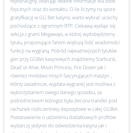
rejestracyjny, ofiarując własne informacje dla osób
fizycznych oraz do kontaktu. O ile liczymy na spore
gratyfikacyj w GG Bet kasyno, warto wybrać uciechy
pochodzące z ogromnym RTP. Ciekawą wydaje się
sekcja z grami Megaways, w której wydobędziemy
tytułu, proponujące fanom większą ilość wiadomości
funkcji na wygraną. Pośród najważniejszych tytułów
gier przy GGBet kasynowych znajdziemy Starburst,
Dead or Alive, Moon Princess, Fire Dozen jak i
również mnóstwo innych fascynujących maszyn. ,
którzy zasadnicze, wypłata wygranej jest możliwa z
wykorzystaniem owego danego sposobu, za
pośrednictwem któregoż była zlecona transfer pod
rachunek rozliczeniowy depozytowe w całej GGBet.
Postanowienie o udzieleniu dodatkowych profitów
wystarczy jedynie do odwiedzenia kasyna jak i