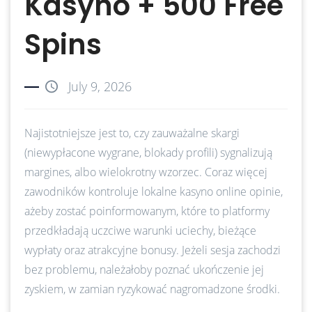
Kasyno + 500 Free
Spins
July 9, 2026
Najistotniejsze jest to, czy zauważalne skargi
(niewypłacone wygrane, blokady profili) sygnalizują
margines, albo wielokrotny wzorzec. Coraz więcej
zawodników kontroluje lokalne kasyno online opinie,
ażeby zostać poinformowanym, które to platformy
przedkładają uczciwe warunki uciechy, bieżące
wypłaty oraz atrakcyjne bonusy. Jeżeli sesja zachodzi
bez problemu, należałoby poznać ukończenie jej
zyskiem, w zamian ryzykować nagromadzone środki.