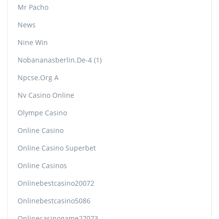
Mr Pacho
News
Nine Win
Nobananasberlin.de-4 (1)
Npcse.org A
Nv Casino Online
Olympe Casino
Online Casino
Online Casino Superbet
Online Casinos
Onlinebestcasino20072
Onlinebestcasino5086
Onlinecasinogame27073