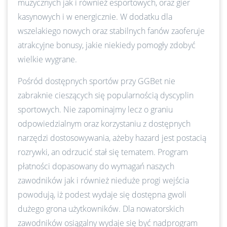
muzycznych jak i również esportowych, oraz gier
kasynowych i w energicznie. W dodatku dla
wszelakiego nowych oraz stabilnych fanów zaoferuje
atrakcyjne bonusy, jakie niekiedy pomogły zdobyć
wielkie wygrane.
Pośród dostępnych sportów przy GGBet nie
zabraknie cieszących się popularnością dyscyplin
sportowych. Nie zapominajmy lecz o graniu
odpowiedzialnym oraz korzystaniu z dostępnych
narzędzi dostosowywania, ażeby hazard jest postacią
rozrywki, an odrzucić stał się tematem. Program
płatności dopasowany do wymagań naszych
zawodników jak i również nieduże progi wejścia
powodują, iż podest wydaje się dostępna gwoli
dużego grona użytkowników. Dla nowatorskich
zawodników osiągalny wydaje się być nadprogram