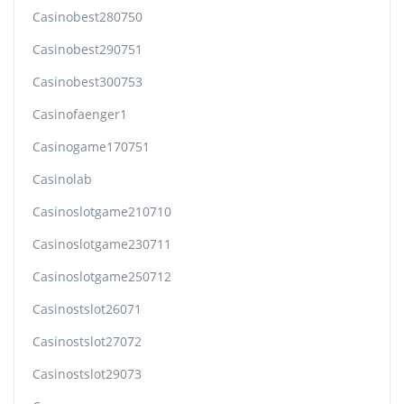
Casinobest280750
Casinobest290751
Casinobest300753
Casinofaenger1
Casinogame170751
Casinolab
Casinoslotgame210710
Casinoslotgame230711
Casinoslotgame250712
Casinostslot26071
Casinostslot27072
Casinostslot29073