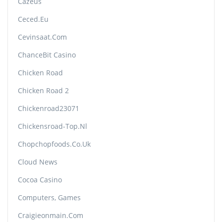
Cazeus
Ceced.eu
Cevinsaat.com
ChanceBit Casino
Chicken Road
Chicken Road 2
Chickenroad23071
Chickensroad-Top.nl
Chopchopfoods.co.uk
Cloud News
Cocoa Casino
Computers, Games
Craigieonmain.com