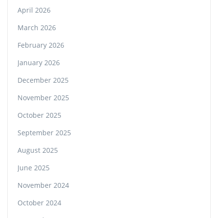
April 2026
March 2026
February 2026
January 2026
December 2025
November 2025
October 2025
September 2025
August 2025
June 2025
November 2024
October 2024