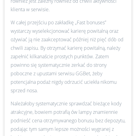
również jest zależny również od chwili aktywności
klienta w serwisie.
W całej przejściu po zakładkę „Fast bonuses”
wystarczy wyselekcjonować karierę powitalną oraz
ożywiać ją nie zaakceptować później niż pięć dób od
chwili zapisu. By otrzymać karierę powitalną, należy
zapełnić kilkanaście prostych punktów. Zatem
powinno się systematycznie zerkać do strony
poboczne z upustami serwisu GGBet, żeby
potencjalna podaż nigdy odrzucić uciekła nikomu
sprzed nosa.
Należałoby systematycznie sprawdzać bieżące kody
atrakcyjne, bowiem potrafią ów lampy znamiennie
podnieść cena otrzymywanego bonusu bez depozytu,
podając tym samym lepsze możności wygranej z