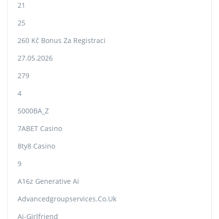
21
25
260 Kč Bonus Za Registraci
27.05.2026
279
4
5000BA_Z
7ABET Casino
8ty8 Casino
9
A16z Generative Ai
Advancedgroupservices.co.uk
Ai-Girlfriend