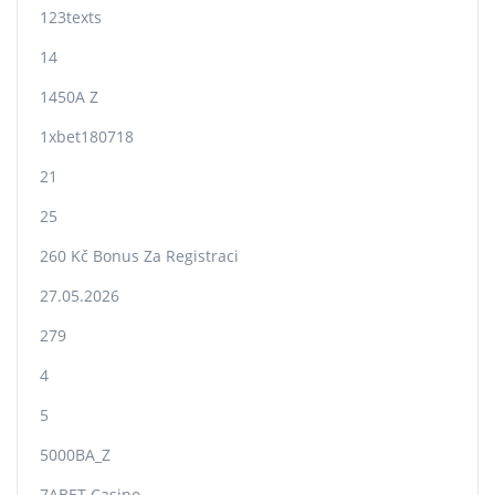
123texts
14
1450A Z
1xbet180718
21
25
260 Kč Bonus Za Registraci
27.05.2026
279
4
5
5000BA_Z
7ABET Casino