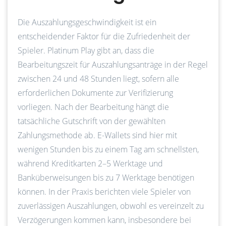
Die Auszahlungsgeschwindigkeit ist ein
entscheidender Faktor für die Zufriedenheit der
Spieler. Platinum Play gibt an, dass die
Bearbeitungszeit für Auszahlungsanträge in der Regel
zwischen 24 und 48 Stunden liegt, sofern alle
erforderlichen Dokumente zur Verifizierung
vorliegen. Nach der Bearbeitung hängt die
tatsächliche Gutschrift von der gewählten
Zahlungsmethode ab. E-Wallets sind hier mit
wenigen Stunden bis zu einem Tag am schnellsten,
während Kreditkarten 2–5 Werktage und
Banküberweisungen bis zu 7 Werktage benötigen
können. In der Praxis berichten viele Spieler von
zuverlässigen Auszahlungen, obwohl es vereinzelt zu
Verzögerungen kommen kann, insbesondere bei