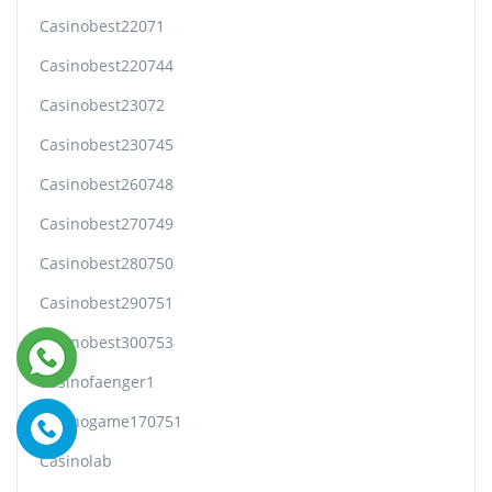
Casinobest22071
Casinobest220744
Casinobest23072
Casinobest230745
Casinobest260748
Casinobest270749
Casinobest280750
Casinobest290751
Casinobest300753
Casinofaenger1
Casinogame170751
Casinolab