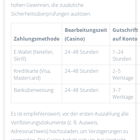
hohen Gewinnen, die zusätzliche
Sicherheitsüberprüfungen auslösen.
Bearbeitungszeit
Gutschrift
Zahlungsmethode
(Casino)
auf Konto
E-Wallet (Neteller,
24–48 Stunden
1–24
Skrill)
Stunden
Kreditkarte (Visa,
24–48 Stunden
2–5
Mastercard)
Werktage
Banküberweisung
24–48 Stunden
3–7
Werktage
Es ist empfehlenswert, vor der ersten Auszahlung alle
Verifizierungsdokumente (z. B. Ausweis,
Adressnachweis) hochzuladen, um Verzögerungen zu