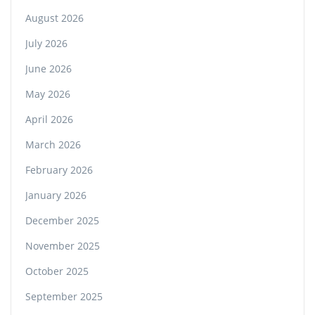
August 2026
July 2026
June 2026
May 2026
April 2026
March 2026
February 2026
January 2026
December 2025
November 2025
October 2025
September 2025