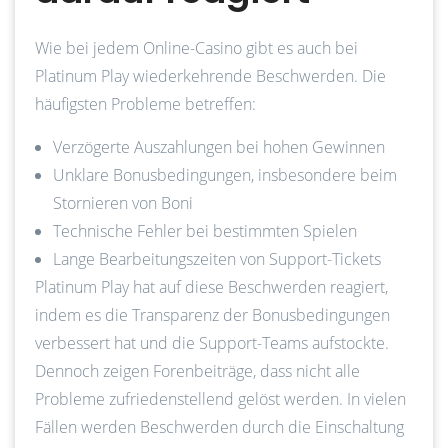
Wie bei jedem Online-Casino gibt es auch bei
Platinum Play wiederkehrende Beschwerden. Die
häufigsten Probleme betreffen:
Verzögerte Auszahlungen bei hohen Gewinnen
Unklare Bonusbedingungen, insbesondere beim
Stornieren von Boni
Technische Fehler bei bestimmten Spielen
Lange Bearbeitungszeiten von Support-Tickets
Platinum Play hat auf diese Beschwerden reagiert,
indem es die Transparenz der Bonusbedingungen
verbessert hat und die Support-Teams aufstockte.
Dennoch zeigen Forenbeiträge, dass nicht alle
Probleme zufriedenstellend gelöst werden. In vielen
Fällen werden Beschwerden durch die Einschaltung