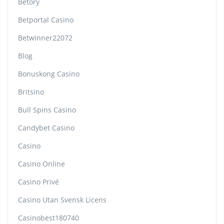
Betory
Betportal Casino
Betwinner22072
Blog
Bonuskong Casino
Britsino
Bull Spins Casino
Candybet Casino
Casino
Casino Online
Casino Privé
Casino Utan Svensk Licens
Casinobest180740