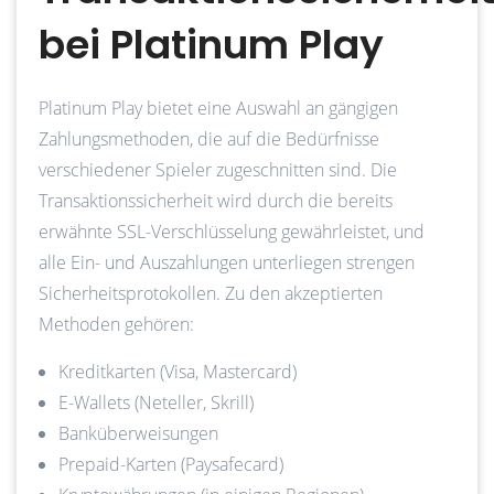
bei Platinum Play
Platinum Play bietet eine Auswahl an gängigen
Zahlungsmethoden, die auf die Bedürfnisse
verschiedener Spieler zugeschnitten sind. Die
Transaktionssicherheit wird durch die bereits
erwähnte SSL-Verschlüsselung gewährleistet, und
alle Ein- und Auszahlungen unterliegen strengen
Sicherheitsprotokollen. Zu den akzeptierten
Methoden gehören:
Kreditkarten (Visa, Mastercard)
E-Wallets (Neteller, Skrill)
Banküberweisungen
Prepaid-Karten (Paysafecard)