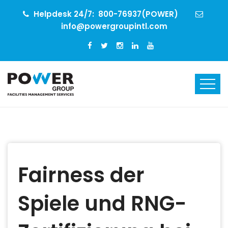
Helpdesk 24/7:
800-76937(POWER)
info@powergroupintl.com
Fairness der
Spiele und RNG-