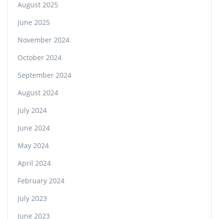
August 2025
June 2025
November 2024
October 2024
September 2024
August 2024
July 2024
June 2024
May 2024
April 2024
February 2024
July 2023
June 2023