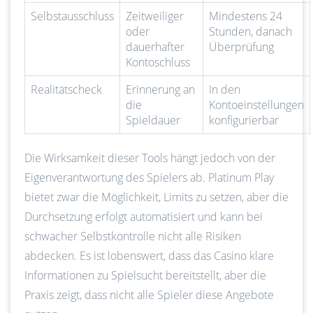
Selbstausschluss
Zeitweiliger
Mindestens 24
oder
Stunden, danach
dauerhafter
Überprüfung
Kontoschluss
Realitätscheck
Erinnerung an
In den
die
Kontoeinstellungen
Spieldauer
konfigurierbar
Die Wirksamkeit dieser Tools hängt jedoch von der
Eigenverantwortung des Spielers ab. Platinum Play
bietet zwar die Möglichkeit, Limits zu setzen, aber die
Durchsetzung erfolgt automatisiert und kann bei
schwacher Selbstkontrolle nicht alle Risiken
abdecken. Es ist lobenswert, dass das Casino klare
Informationen zu Spielsucht bereitstellt, aber die
Praxis zeigt, dass nicht alle Spieler diese Angebote