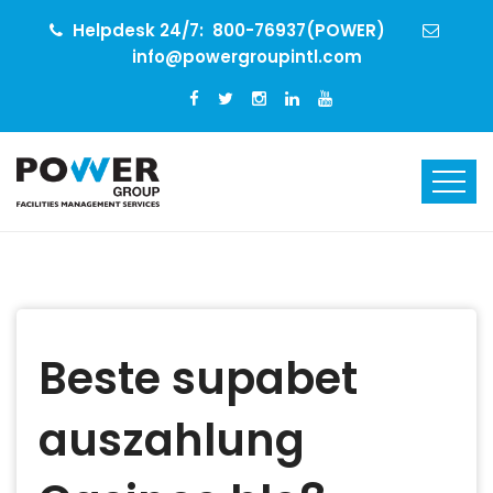
Helpdesk 24/7:
800-76937(POWER)
info@powergroupintl.com
Beste supabet
auszahlung