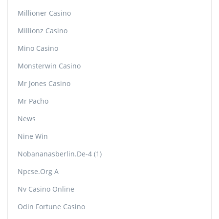
Millioner Casino
Millionz Casino
Mino Casino
Monsterwin Casino
Mr Jones Casino
Mr Pacho
News
Nine Win
Nobananasberlin.de-4 (1)
Npcse.org A
Nv Casino Online
Odin Fortune Casino