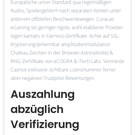
Europäische union-Standard qua regelmäßigen
Audits, Spielergeldern nach separaten Konten unter
anderem offiziellen Beschwerdewegen. Curacao
eGaming sei geringer rigide, wohl etablierte Provider
legen karitativ in Fairness-Zertifikate. Achte auf SSL-
Kryptierung (erkennbar amplitudenmodulation
Chateau-Zeichen in der Browser-Adressleiste) &
RNG-Zertifikate von eCOGRA & iTech Labs. Vermeide
Casinos exklusive sichtbare Lizenznummer ferner
über negativen Trustpilot-Bewertungen.
Auszahlung
abzüglich
Verifizierung