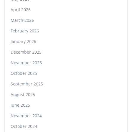
April 2026
March 2026
February 2026
January 2026
December 2025
November 2025
October 2025
September 2025
August 2025
June 2025
November 2024
October 2024