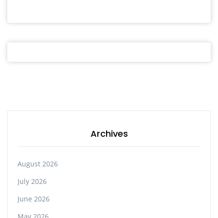
Archives
August 2026
July 2026
June 2026
May 2026