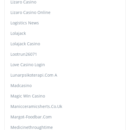
Lizaro Casino
Lizaro Casino Online
Logistics News
Lolajack
Lolajack Casino
Lootrun26071
Love Casino Login
Lunarpsikoterapi.com A
Madcasino
Magic Win Casino
Manicceramicsherts.co.uk
Margot-Foodbar.com
Medicinethroughtime