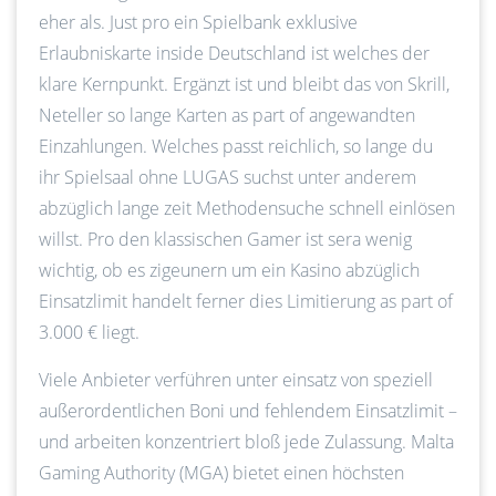
eher als. Just pro ein Spielbank exklusive
Erlaubniskarte inside Deutschland ist welches der
klare Kernpunkt. Ergänzt ist und bleibt das von Skrill,
Neteller so lange Karten as part of angewandten
Einzahlungen. Welches passt reichlich, so lange du
ihr Spielsaal ohne LUGAS suchst unter anderem
abzüglich lange zeit Methodensuche schnell einlösen
willst. Pro den klassischen Gamer ist sera wenig
wichtig, ob es zigeunern um ein Kasino abzüglich
Einsatzlimit handelt ferner dies Limitierung as part of
3.000 € liegt.
Viele Anbieter verführen unter einsatz von speziell
außerordentlichen Boni und fehlendem Einsatzlimit –
und arbeiten konzentriert bloß jede Zulassung. Malta
Gaming Authority (MGA) bietet einen höchsten