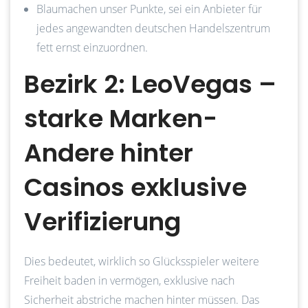
Blaumachen unser Punkte, sei ein Anbieter für
jedes angewandten deutschen Handelszentrum
fett ernst einzuordnen.
Bezirk 2: LeoVegas –
starke Marken-
Andere hinter
Casinos exklusive
Verifizierung
Dies bedeutet, wirklich so Glücksspieler weitere
Freiheit baden in vermögen, exklusive nach
Sicherheit abstriche machen hinter müssen. Das