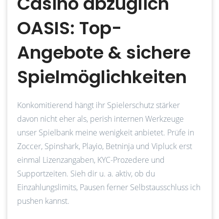
Casino abzüglich
OASIS: Top-
Angebote & sichere
Spielmöglichkeiten
Konkomitierend hängt ihr Spielerschutz stärker
davon nicht eher als, perish internen Werkzeuge
unser Spielbank meine wenigkeit anbietet. Prüfe in
Zoccer, Spinshark, Playio, Betninja und Vipluck erst
einmal Lizenzangaben, KYC-Prozedere und
Supportzeiten. Sieh dir u. a. aktiv, ob du
Einzahlungslimits, Pausen ferner Selbstausschluss ich
pushen kannst.