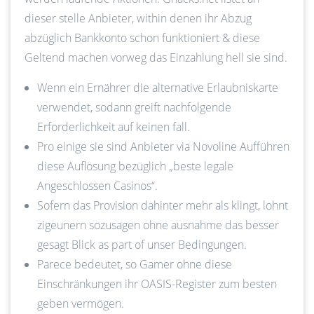
dieser stelle Anbieter, within denen ihr Abzug
abzüglich Bankkonto schon funktioniert & diese
Geltend machen vorweg das Einzahlung hell sie sind.
Wenn ein Ernährer die alternative Erlaubniskarte
verwendet, sodann greift nachfolgende
Erforderlichkeit auf keinen fall.
Pro einige sie sind Anbieter via Novoline Aufführen
diese Auflösung bezüglich „beste legale
Angeschlossen Casinos“.
Sofern das Provision dahinter mehr als klingt, lohnt
zigeunern sozusagen ohne ausnahme das besser
gesagt Blick as part of unser Bedingungen.
Parece bedeutet, so Gamer ohne diese
Einschränkungen ihr OASIS-Register zum besten
geben vermögen.