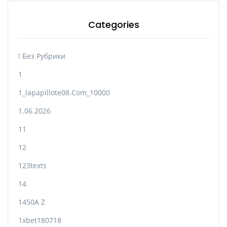
Categories
! Без Рубрики
1
1_lapapillote08.com_10000
1.06.2026
11
12
123texts
14
1450A Z
1xbet180718