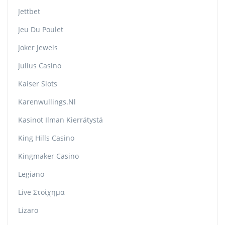
Jettbet
Jeu Du Poulet
Joker Jewels
Julius Casino
Kaiser Slots
Karenwullings.nl
Kasinot Ilman Kierrätystä
King Hills Casino
Kingmaker Casino
Legiano
Live Στοίχημα
Lizaro