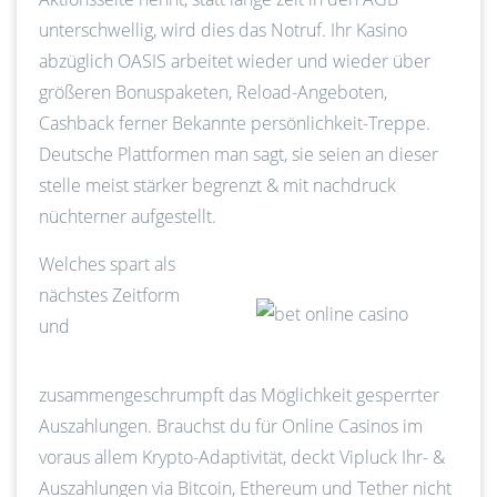
unterschwellig, wird dies das Notruf. Ihr Kasino
abzüglich OASIS arbeitet wieder und wieder über
größeren Bonuspaketen, Reload-Angeboten,
Cashback ferner Bekannte persönlichkeit-Treppe.
Deutsche Plattformen man sagt, sie seien an dieser
stelle meist stärker begrenzt & mit nachdruck
nüchterner aufgestellt.
Welches spart als
nächstes Zeitform
und
zusammengeschrumpft das Möglichkeit gesperrter
Auszahlungen. Brauchst du für Online Casinos im
voraus allem Krypto-Adaptivität, deckt Vipluck Ihr- &
Auszahlungen via Bitcoin, Ethereum und Tether nicht