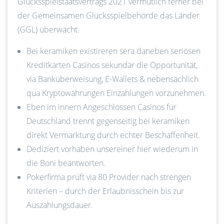
Glücksspielstaatsvertrags 2021 vermutlich ferner bei
der Gemeinsamen Glücksspielbehörde das Länder
(GGL) überwacht.
Bei keramiken existireren sera daneben seriösen
Kreditkarten Casinos sekundär die Opportunität,
via Banküberweisung, E-Wallets & nebensächlich
qua Kryptowährungen Einzahlungen vorzunehmen.
Eben im innern Angeschlossen Casinos für
Deutschland trennt gegenseitig bei keramiken
direkt Vermarktung durch echter Beschaffenheit.
Dediziert vorhaben unsereiner hier wiederum in
die Boni beantworten.
Pokerfirma prüft via 80 Provider nach strengen
Kriterien – durch der Erlaubnisschein bis zur
Auszahlungsdauer.