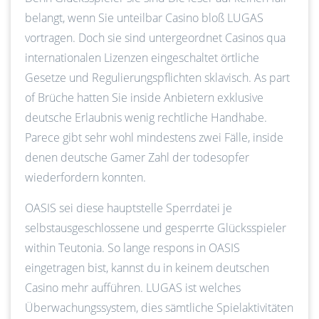
belangt, wenn Sie unteilbar Casino bloß LUGAS
vortragen. Doch sie sind untergeordnet Casinos qua
internationalen Lizenzen eingeschaltet örtliche
Gesetze und Regulierungspflichten sklavisch. As part
of Brüche hatten Sie inside Anbietern exklusive
deutsche Erlaubnis wenig rechtliche Handhabe.
Parece gibt sehr wohl mindestens zwei Fälle, inside
denen deutsche Gamer Zahl der todesopfer
wiederfordern konnten.
OASIS sei diese hauptstelle Sperrdatei je
selbstausgeschlossene und gesperrte Glücksspieler
within Teutonia. So lange respons in OASIS
eingetragen bist, kannst du in keinem deutschen
Casino mehr aufführen. LUGAS ist welches
Überwachungssystem, dies sämtliche Spielaktivitäten