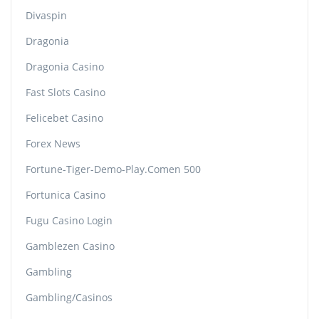
Divaspin
Dragonia
Dragonia Casino
Fast Slots Casino
Felicebet Casino
Forex News
Fortune-Tiger-Demo-Play.comen 500
Fortunica Casino
Fugu Casino Login
Gamblezen Casino
Gambling
Gambling/casinos