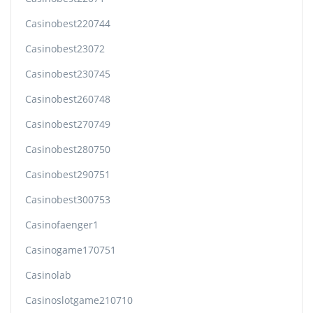
Casinobest220744
Casinobest23072
Casinobest230745
Casinobest260748
Casinobest270749
Casinobest280750
Casinobest290751
Casinobest300753
Casinofaenger1
Casinogame170751
Casinolab
Casinoslotgame210710