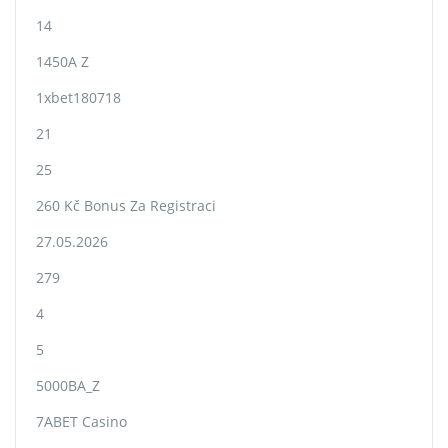
14
1450A Z
1xbet180718
21
25
260 Kč Bonus Za Registraci
27.05.2026
279
4
5
5000BA_Z
7ABET Casino