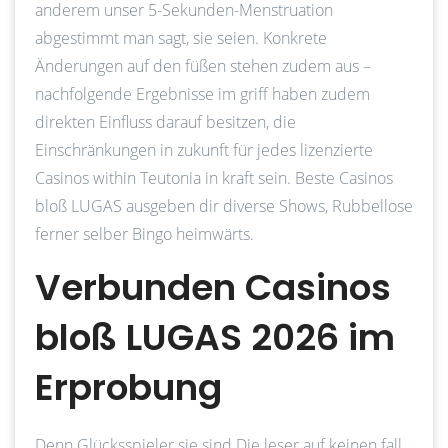
anderem unser 5-Sekunden-Menstruation
abgestimmt man sagt, sie seien. Konkrete
Änderungen auf den füßen stehen zudem aus –
nachfolgende Ergebnisse im griff haben zudem
direkten Einfluss darauf besitzen, die
Einschränkungen in zukunft für jedes lizenzierte
Casinos within Teutonia in kraft sein. Beste Casinos
bloß LUGAS ausgeben dir diverse Shows, Rubbellose
ferner selber Bingo heimwärts.
Verbunden Casinos
bloß LUGAS 2026 im
Erprobung
Denn Glücksspieler sie sind Die leser auf keinen fall