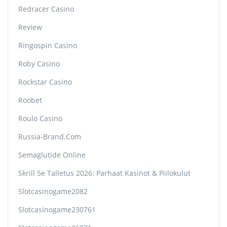
Redracer Casino
Review
Ringospin Casino
Roby Casino
Rockstar Casino
Roobet
Roulo Casino
Russia-Brand.com
Semaglutide Online
Skrill 5e Talletus 2026: Parhaat Kasinot & Piilokulut
Slotcasinogame2082
Slotcasinogame230761