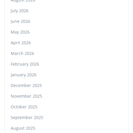
July 2026
June 2026
May 2026
April 2026
March 2026
February 2026
January 2026
December 2025
November 2025
October 2025
September 2025
August 2025