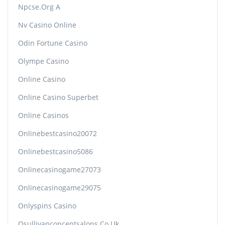
Npcse.org A
Nv Casino Online
Odin Fortune Casino
Olympe Casino
Online Casino
Online Casino Superbet
Online Casinos
Onlinebestcasino20072
Onlinebestcasino5086
Onlinecasinogame27073
Onlinecasinogame29075
Onlyspins Casino
Osullivanconceptsalons.co.uk