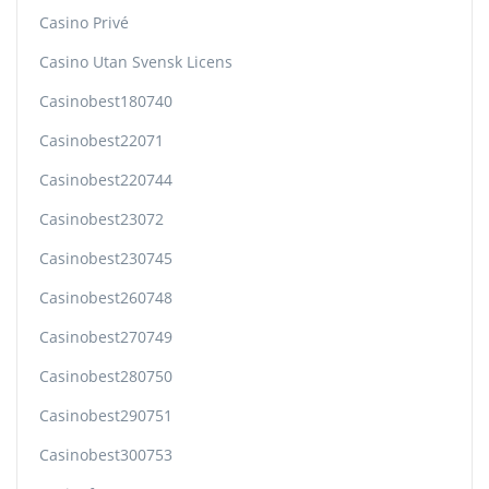
Casino Privé
Casino Utan Svensk Licens
Casinobest180740
Casinobest22071
Casinobest220744
Casinobest23072
Casinobest230745
Casinobest260748
Casinobest270749
Casinobest280750
Casinobest290751
Casinobest300753