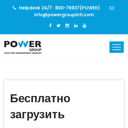
Helpdesk 24/7:
800-76937(POWER)
info@powergroupintl.com
Бесплатно
загрузить