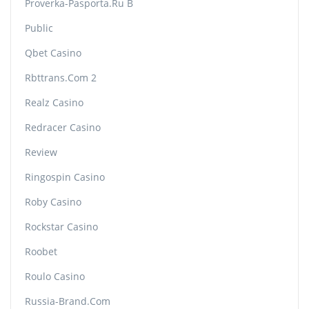
Proverka-Pasporta.ru B
Public
Qbet Casino
Rbttrans.com 2
Realz Casino
Redracer Casino
Review
Ringospin Casino
Roby Casino
Rockstar Casino
Roobet
Roulo Casino
Russia-Brand.com