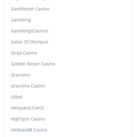
Gamblezen Casino
Gambling
Gambling/casinos
Gates Of Olympus
Ginja Casino
Golden Mister Casino
Gransino
Gransino Casino
Gtbet
Hetxpand.com2
HighSpin Casino
HitMate88 Casino