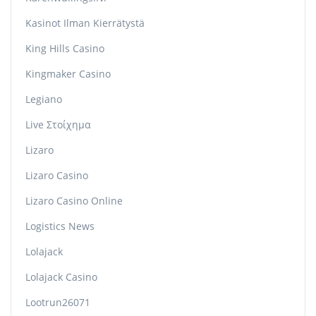
Kasinot Ilman Kierrätystä
King Hills Casino
Kingmaker Casino
Legiano
Live Στοίχημα
Lizaro
Lizaro Casino
Lizaro Casino Online
Logistics News
Lolajack
Lolajack Casino
Lootrun26071