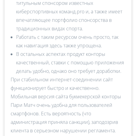
титульным спонсором известных
киберспортивных команд.pro и, а также имеет
впечатляющее портфолио спонсорства в
традиционных видах спорта.
Работать с таким ресурсом очень просто, так
как навигация здесь также упрощена.
В остальных аспектах продукт конторы
качественный, ставки с помощью приложения
делать удобно, однако оно требует доработки.
При стабильном интернет-соединении сайт
функционирует быстро и качественно.
Мобильная версия сайта букмекерской конторы
Пари Матч очень удобна для пользователей
смартфонов. Есть вероятность (что
администрация приняла санкции), заподозрив
клиента в серьезном нарушении регламента.