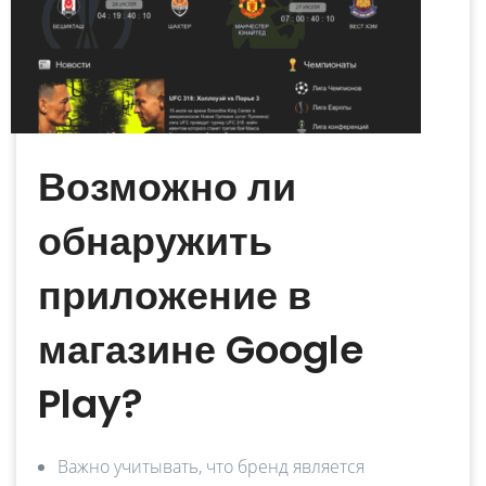
Возможно ли
обнаружить
приложение в
магазине Google
Play?
Важно учитывать, что бренд является