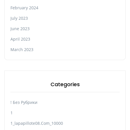
February 2024
July 2023
June 2023
April 2023
March 2023
Categories
! Без Рубрики
1
1_lapapillote08.com_10000