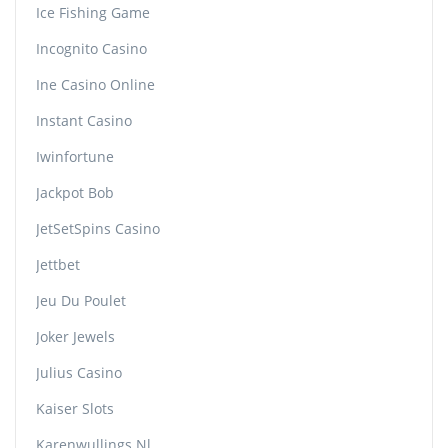
Ice Fishing Game
Incognito Casino
Ine Casino Online
Instant Casino
Iwinfortune
Jackpot Bob
JetSetSpins Casino
Jettbet
Jeu Du Poulet
Joker Jewels
Julius Casino
Kaiser Slots
Karenwullings.nl