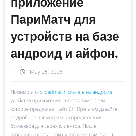
приложение
ПариМатч для
устройств на базе
андроид и айфон.
May 25, 2026
Помимо этого,
parimatch скачать на андроид
удобство приложения сопоставимо с тем,
которое предлагает сайт БК. При этом давайте
подробнее посмотрим на предложения
букмекера для своих клиентов. После
завершения установки и загрузки вам станет